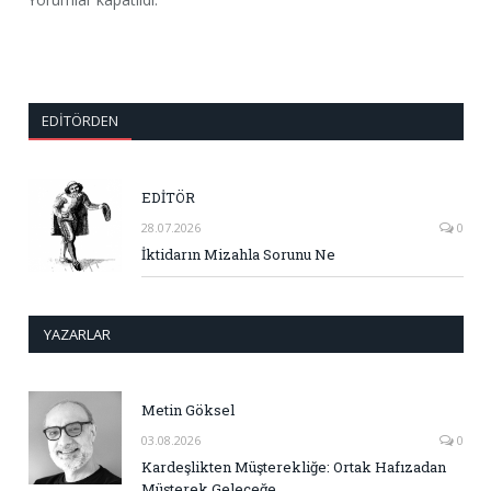
EDITÖRDEN
EDİTÖR
28.07.2026
0
İktidarın Mizahla Sorunu Ne
YAZARLAR
Metin Göksel
03.08.2026
0
Kardeşlikten Müşterekliğe: Ortak Hafızadan
Müşterek Geleceğe