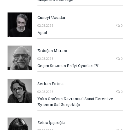
Cüneyt Uzunlar
02.08.2026
0
Aptal
Erdoğan Mitrani
02.08.2026
0
Geçen Sezonun En İyi Oyunları IV
Serkan Fırtına
02.08.2026
0
Yoko Ono’nun Kavramsal Sanat Evreni ve
Eylemin Saf Gerçekliği
Zehra İpşiroğlu