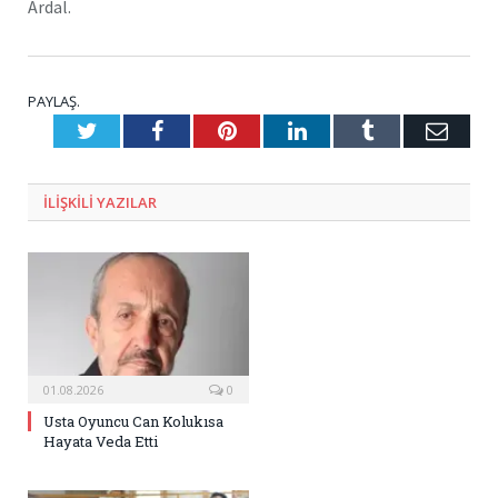
Ardal.
PAYLAŞ.
Twitter
Facebook
Pinterest
LinkedIn
Tumblr
E-
Posta
ILIŞKILI
YAZILAR
01.08.2026
0
Usta Oyuncu Can Kolukısa
Hayata Veda Etti