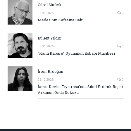
Gürel Sürücü
05.03.2026
0
Medea’nın Kafasına Dair
Bülent Yıldız
03.01.2026
0
“Kanlı Kabare” Oyununun Esbabı Mucibesi
İrem Erdoğan
25.12.2025
0
İzmir Devlet Tiyatrosu’nda Sibel Erdenk Rejisi:
Arzunun Onda Dokuzu