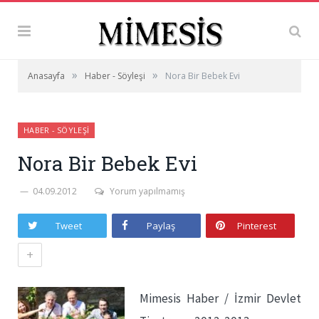
»
»
Anasayfa
Haber - Söyleşi
Nora Bir Bebek Evi
HABER - SÖYLEŞI
Nora Bir Bebek Evi
04.09.2012
Yorum yapılmamış
Tweet
Paylaş
Pinterest
+
Mimesis Haber / İzmir Devlet