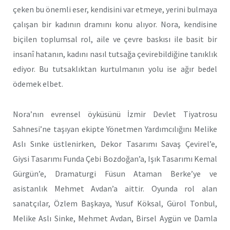
çeken bu önemli eser, kendisini var etmeye, yerini bulmaya
çalışan bir kadının dramını konu alıyor. Nora, kendisine
biçilen toplumsal rol, aile ve çevre baskısı ile basit bir
insanî hatanın, kadını nasıl tutsağa çevirebildiğine tanıklık
ediyor. Bu tutsaklıktan kurtulmanın yolu ise ağır bedel
ödemek elbet.
Nora’nın evrensel öyküsünü İzmir Devlet Tiyatrosu
Sahnesi’ne taşıyan ekipte Yönetmen Yardımcılığını Melike
Aslı Sınke üstlenirken, Dekor Tasarımı Savaş Çevirel’e,
Giysi Tasarımı Funda Çebi Bozdoğan’a, Işık Tasarımı Kemal
Gürgün’e, Dramaturgi Füsun Ataman Berke’ye ve
asistanlık Mehmet Avdan’a aittir. Oyunda rol alan
sanatçılar, Özlem Başkaya, Yusuf Köksal, Gürol Tonbul,
Melike Aslı Sinke, Mehmet Avdan, Birsel Aygün ve Damla