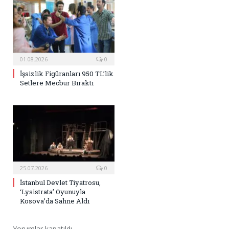
01.08.2026
0
İşsizlik Figüranları 950 TL’lik
Setlere Mecbur Bıraktı
25.07.2026
0
İstanbul Devlet Tiyatrosu,
‘Lysistrata’ Oyunuyla
Kosova’da Sahne Aldı
Yorumlar kapatıldı.