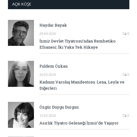
AÇIK KÖŞE
Haydar Bayak
29.04.2026
0
İzmir Devlet Tiyatrosu’ndan Rembetiko
Efsanesi: İki Yaka Tek Hikaye
Fuldem Özkan
26.03.2026
0
Kadının Varoluş Manifestosu: Lena, Leyla ve
Diğerleri
Özgür Duygu Durgun
13.03.2026
0
Asırlık Tiyatro Geleneği İzmir’de Yaşıyor