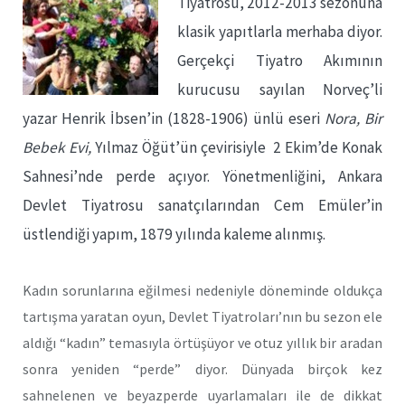
Tiyatrosu, 2012-2013 sezonuna
klasik yapıtlarla merhaba diyor.
Gerçekçi Tiyatro Akımının
kurucusu sayılan Norveç’li
yazar Henrik İbsen’in (1828-1906) ünlü eseri
Nora, Bir
Bebek Evi,
Yılmaz Öğüt’ün çevirisiyle 2 Ekim’de Konak
Sahnesi’nde perde açıyor. Yönetmenliğini, Ankara
Devlet Tiyatrosu sanatçılarından Cem Emüler’in
üstlendiği yapım, 1879 yılında kaleme alınmış.
Kadın sorunlarına eğilmesi nedeniyle döneminde oldukça
tartışma yaratan oyun, Devlet Tiyatroları’nın bu sezon ele
aldığı “kadın” temasıyla örtüşüyor ve otuz yıllık bir aradan
sonra yeniden “perde” diyor. Dünyada birçok kez
sahnelenen ve beyazperde uyarlamaları ile de dikkat