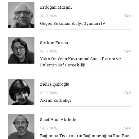
Erdoğan Mitrani
02.08.2026
0
Geçen Sezonun En İyi Oyunları IV
Serkan Fırtına
02.08.2026
0
Yoko Ono’nun Kavramsal Sanat Evreni ve
Eylemin Saf Gerçekliği
Zehra İpşiroğlu
27.07.2026
0
Akran Zorbalığı
Sacit Hadi Akdede
14.07.2026
0
Bağımsız Tiyatroların Bağımsızlığına Dair Bazı