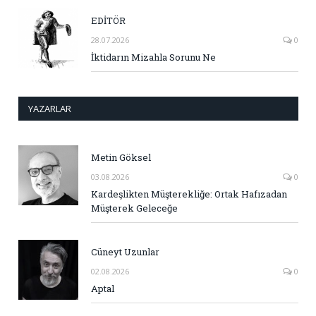
EDİTÖR
28.07.2026
0
İktidarın Mizahla Sorunu Ne
YAZARLAR
Metin Göksel
03.08.2026
0
Kardeşlikten Müşterekliğe: Ortak Hafızadan
Müşterek Geleceğe
Cüneyt Uzunlar
02.08.2026
0
Aptal