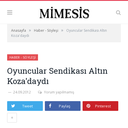
»
»
Anasayfa
Haber - Söyleşi
Oyuncular Sendikası Altın
Koza'daydı
HABER - SÖYLEŞI
Oyuncular Sendikası Altın
Koza'daydı
24.09.2012
Yorum yapılmamış
Tweet
Paylaş
Pinterest
+