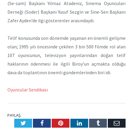
(Se-sam) Başkanı Yılmaz Atadeniz, Sinema Oyuncuları
Derneği (Soder) Başkanı Yusuf Sezgin ve Sine-Sen Başkanı
Zafer Ayden’de ilgi gösterenler arasındaydı.
Telif konusunda son dönemde yaşanan en önemli gelişme
olan; 1995 yılı öncesinde çekilen 3 bin 500 filmde rol alan
107 oyuncunun, televizyon yayınlarından doğan telif
haklarının ödenmesi ile ilgili Biroy’un açmakta olduğu
dava da toplantının önemli gündemlerinden biri idi.
Oyuncular Sendikası
PAYLAŞ.
Twitter
Facebook
Pinterest
LinkedIn
Tumblr
E-
Posta