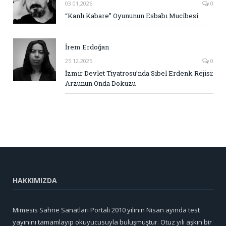
03.01.2026
0
“Kanlı Kabare” Oyununun Esbabı Mucibesi
İrem Erdoğan
25.12.2025
0
İzmir Devlet Tiyatrosu’nda Sibel Erdenk Rejisi:
Arzunun Onda Dokuzu
HAKKIMIZDA
Mimesis Sahne Sanatları Portali 2010 yılının Nisan ayında test
yayınını tamamlayıp okuyucusuyla buluşmuştur. Otuz yılı aşkın bir