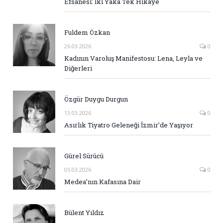
Efsanesi: İki Yaka Tek Hikaye
Fuldem Özkan
26.03.2026
0
Kadının Varoluş Manifestosu: Lena, Leyla ve
Diğerleri
Özgür Duygu Durgun
13.03.2026
0
Asırlık Tiyatro Geleneği İzmir’de Yaşıyor
Gürel Sürücü
05.03.2026
0
Medea’nın Kafasına Dair
Bülent Yıldız