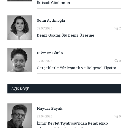
İktisadi Gözlemler
Selin Aydınoğlu
08.07.2026
2
Deniz Göktaş Ölü Deniz Üzerine
Dikmen Gürün
07.07.2026
0
Gerçeklerle Yüzleşmek ve Belgesel Tiyatro
AÇIK KÖŞE
Haydar Bayak
29.04.2026
0
İzmir Devlet Tiyatrosu’ndan Rembetiko