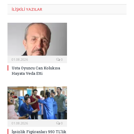
ILIŞKILI
YAZILAR
01.08.2026
0
Usta Oyuncu Can Kolukısa
Hayata Veda Etti
01.08.2026
0
İşsizlik Figüranları 950 TL’lik