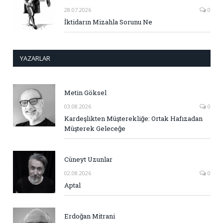
28.07.2026
0
İktidarın Mizahla Sorunu Ne
YAZARLAR
Metin Göksel
03.08.2026
0
Kardeşlikten Müşterekliğe: Ortak Hafızadan
Müşterek Geleceğe
Cüneyt Uzunlar
02.08.2026
0
Aptal
Erdoğan Mitrani