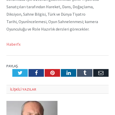
Sanatçıları tarafından Hareket, Dans, Doğaçlama,
Diksiyon, Sahne Bilgisi, Türk ve Dünya Tiyatro
Tarihi, Oyunİncelemesi, Oyun Sahnelenmesi; kamera
Oyunculuğu ve Role Hazırlık dersleri görecekler.
Haberfx
PAYLAŞ.
Twitter
Facebook
Pinterest
LinkedIn
Tumblr
E-
Posta
ILIŞKILI
YAZILAR