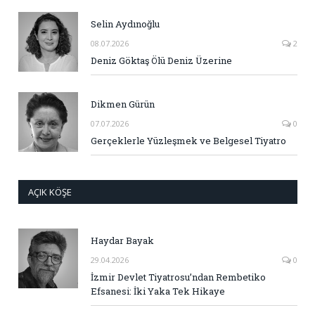
Selin Aydınoğlu
08.07.2026
2
Deniz Göktaş Ölü Deniz Üzerine
Dikmen Gürün
07.07.2026
0
Gerçeklerle Yüzleşmek ve Belgesel Tiyatro
AÇIK KÖŞE
Haydar Bayak
29.04.2026
0
İzmir Devlet Tiyatrosu’ndan Rembetiko
Efsanesi: İki Yaka Tek Hikaye