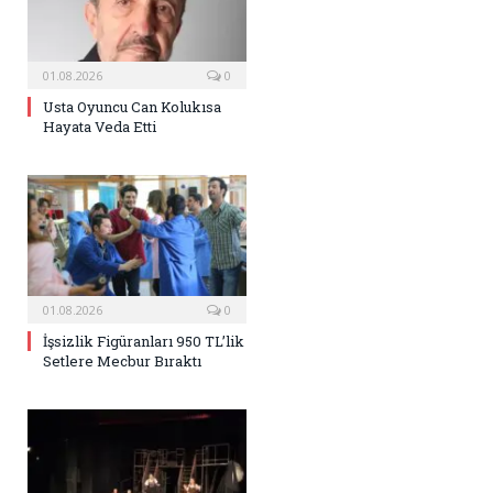
01.08.2026
0
Usta Oyuncu Can Kolukısa
Hayata Veda Etti
01.08.2026
0
İşsizlik Figüranları 950 TL’lik
Setlere Mecbur Bıraktı