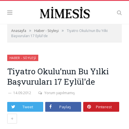
»
»
Anasayfa
Haber - Söyleşi
Tiyatro Okulu’nun Bu Yılki
Başvuruları 17 Eylül'de
HABER - SÖYLEŞI
Tiyatro Okulu’nun Bu Yılki
Başvuruları 17 Eylül'de
14.09.2012
Yorum yapılmamış
Tweet
Paylaş
Pinterest
+