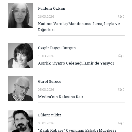
Fuldem Özkan
26.03.2026
0
Kadının Varoluş Manifestosu: Lena, Leyla ve
Diğerleri
Özgür Duygu Durgun
13.03.2026
0
Asırlık Tiyatro Geleneği İzmir’de Yaşıyor
Gürel Sürücü
05.03.2026
0
Medea’nın Kafasına Dair
Bülent Yıldız
03.01.2026
0
“Kanlı Kabare” Oyununun Esbabı Mucibesi