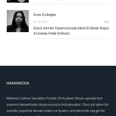
İrem Erdoğan
25.12.2025
0
İzmir Devlet Tiyatrosu’nda Sibel Erdenk Rejisi:
Arzunun Onda Dokuzu
HAKKIMIZDA
Mimesis Sahne Sanatları Portali 2010 yılının Nisan ayında test
yayınını tamamlayıp okuyucusuyla buluşmuştur. Otuz yılı aşkın bir
süredir yayınına devam eden ve tiyatro çevrelerinde saygın bir