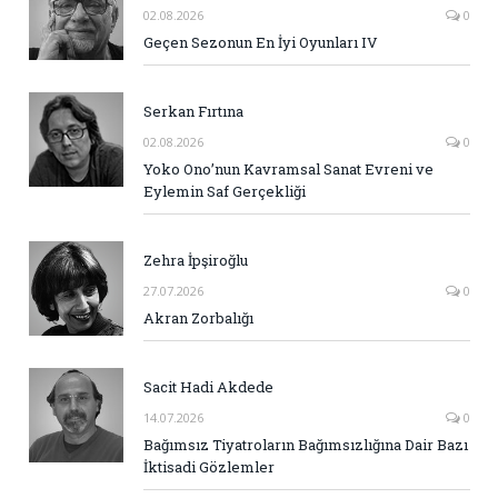
02.08.2026
0
Geçen Sezonun En İyi Oyunları IV
Serkan Fırtına
02.08.2026
0
Yoko Ono’nun Kavramsal Sanat Evreni ve
Eylemin Saf Gerçekliği
Zehra İpşiroğlu
27.07.2026
0
Akran Zorbalığı
Sacit Hadi Akdede
14.07.2026
0
Bağımsız Tiyatroların Bağımsızlığına Dair Bazı
İktisadi Gözlemler