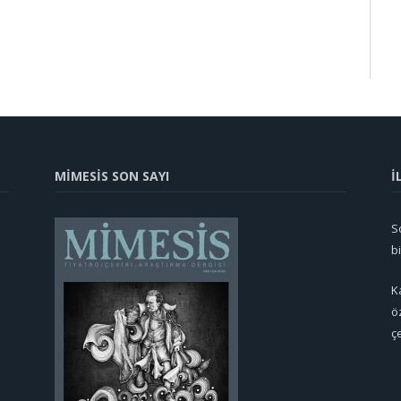
MİMESİS SON SAYI
İ
So
b
K
ö
ç