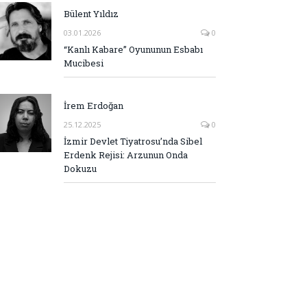
Bülent Yıldız
03.01.2026
0
“Kanlı Kabare” Oyununun Esbabı
Mucibesi
İrem Erdoğan
25.12.2025
0
İzmir Devlet Tiyatrosu’nda Sibel
Erdenk Rejisi: Arzunun Onda
Dokuzu