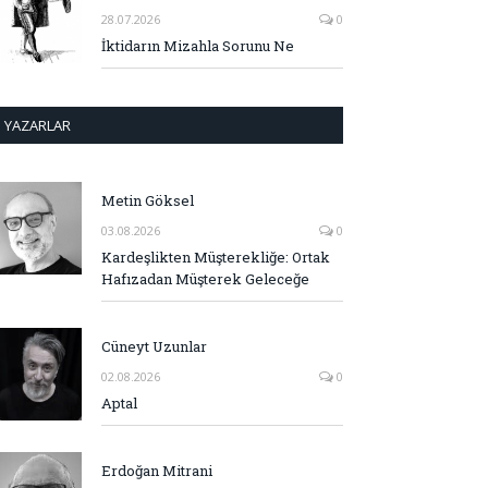
28.07.2026
0
İktidarın Mizahla Sorunu Ne
YAZARLAR
Metin Göksel
03.08.2026
0
Kardeşlikten Müşterekliğe: Ortak
Hafızadan Müşterek Geleceğe
Cüneyt Uzunlar
02.08.2026
0
Aptal
Erdoğan Mitrani