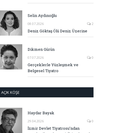
Selin Aydınoğlu
08.07.2026
2
Deniz Göktaş Ölü Deniz Üzerine
Dikmen Gürün
07.07.2026
0
Gerçeklerle Yüzleşmek ve
Belgesel Tiyatro
AÇIK KÖŞE
Haydar Bayak
29.04.2026
0
İzmir Devlet Tiyatrosu’ndan