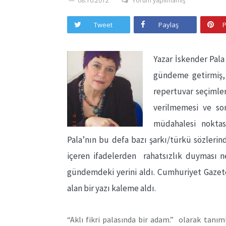
08.10.2012
Yorum yapılmamış
Tweet
Paylaş
P
Yazar İskender Pal
gündeme getirmiş,
repertuvar seçimler
verilmemesi ve so
müdahalesi noktas
Pala’nın bu defa bazı şarkı/türkü sözlerin
içeren ifadelerden rahatsızlık duyması n
gündemdeki yerini aldı. Cumhuriyet Gaze
alan bir yazı kaleme aldı.
“Aklı fikri palasında bir adam.” olarak tanım