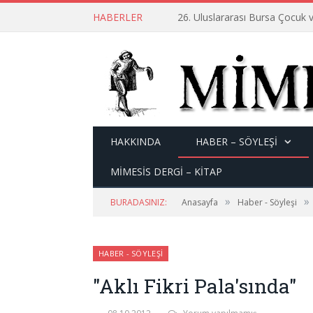
HABERLER
26. Uluslararası Bursa Çocuk v
HAKKINDA
HABER – SÖYLEŞI
MİMESİS DERGİ – KİTAP
»
»
BURADASINIZ:
Anasayfa
Haber - Söyleşi
HABER - SÖYLEŞI
"Aklı Fikri Pala'sında"