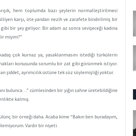
arışık, hem toplumda bazı şeylerin normalleştirilmesi
lliyen karşı, öte yandan nezih ve zarafete bindirilmiş bir
gibi bir şey geliyor: Bir adam az sonra sevişeceği kadına
lir miyim?”
adaş çok kurnaz ya, yasaklanmasını istediği türkülerin
n hakları konusunda sorumlu bir zat gibi görünmek istiyor.
 şiddet, ayrımcılık üstüne tek söz söylemişliği yoktur.
anı bulunca…” cümlesinden bir yığın sahne üretebildiğine
nlikte kalmış.
 gülünç bir örneği daha. Acaba kime “Bakın ben buradayım,
lemiyorum. Vardır bir niyeti.