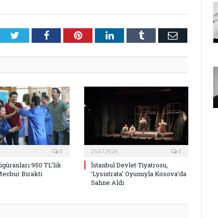
Twitter
Facebook
Pinterest
LinkedIn
Tumblr
E-
Posta
0
25.07.2026
0
Figüranları 950 TL’lik
İstanbul Devlet Tiyatrosu,
Mecbur Bıraktı
‘Lysistrata’ Oyunuyla Kosova’da
Sahne Aldı