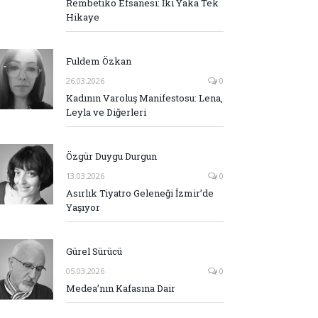
Rembetiko Efsanesi: İki Yaka Tek
Hikaye
Fuldem Özkan
26.03.2026
0
Kadının Varoluş Manifestosu: Lena,
Leyla ve Diğerleri
Özgür Duygu Durgun
13.03.2026
0
Asırlık Tiyatro Geleneği İzmir’de
Yaşıyor
Gürel Sürücü
05.03.2026
0
Medea’nın Kafasına Dair