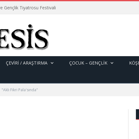
e Gençlik Tiyatrosu Festivali
ÇEVİRİ / ARAŞTIRMA
ÇOCUK – GENÇLIK
KÖŞE
"Aklı Fikri Pala'sında"