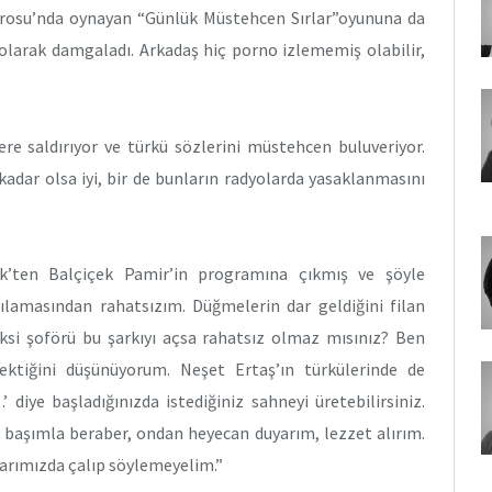
atrosu’nda oynayan “Günlük Müstehcen Sırlar”oyununa da
olarak damgaladı. Arkadaş hiç porno izlememiş olabilir,
re saldırıyor ve türkü sözlerini müstehcen buluveriyor.
O kadar olsa iyi, bir de bunların radyolarda yasaklanmasını
rk’ten Balçiçek Pamir’in programına çıkmış ve şöyle
ğılamasından rahatsızım. Düğmelerin dar geldiğini filan
taksi şoförü bu şarkıyı açsa rahatsız olmaz mısınız? Ben
ktiğini düşünüyorum. Neşet Ertaş’ın türkülerinde de
diye başladığınızda istediğiniz sahneyi üretebilirsiniz.
ı başımla beraber, ondan heyecan duyarım, lezzet alırım.
larımızda çalıp söylemeyelim.”