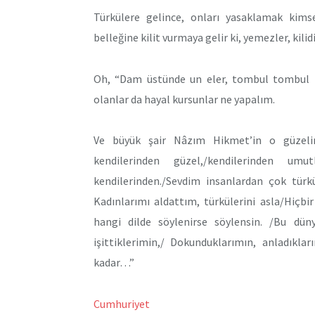
Türkülere gelince, onları yasaklamak kim
belleğine kilit vurmaya gelir ki, yemezler, kilid
Oh, “Dam üstünde un eler, tombul tombul m
olanlar da hayal kursunlar ne yapalım.
Ve büyük şair Nâzım Hikmet’in o güzelim 
kendilerinden güzel,/kendilerinden um
kendilerinden./Sevdim insanlardan çok türkü
Kadınlarımı aldattım, türkülerini asla/Hiçb
hangi dilde söylenirse söylensin. /Bu düny
işittiklerimin,/ Dokunduklarımın, anladıklar
kadar…”
Cumhuriyet