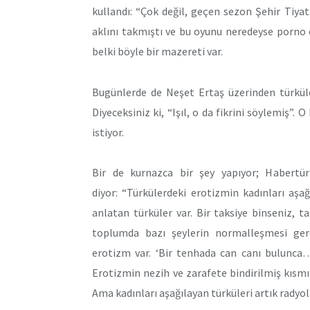
kullandı: “Çok değil, geçen sezon Şehir Tiy
aklını takmıştı ve bu oyunu neredeyse porno 
belki böyle bir mazereti var.
Bugünlerde de Neşet Ertaş üzerinden türküle
Diyeceksiniz ki, “Işıl, o da fikrini söylemiş”. 
istiyor.
Bir de kurnazca bir şey yapıyor; Habertü
diyor: “Türkülerdeki erotizmin kadınları aşa
anlatan türküler var. Bir taksiye binseniz, 
toplumda bazı şeylerin normalleşmesi gere
erotizm var. ‘Bir tenhada can canı bulunca…’ 
Erotizmin nezih ve zarafete bindirilmiş kısm
Ama kadınları aşağılayan türküleri artık radyo