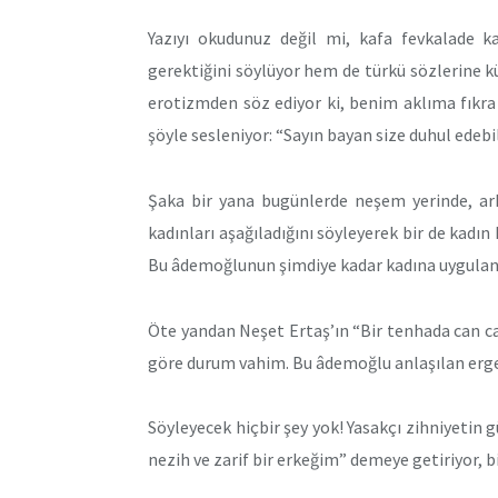
Yazıyı okudunuz değil mi, kafa fevkalade k
gerektiğini söylüyor hem de türkü sözlerine kü
erotizmden söz ediyor ki, benim aklıma fıkra 
şöyle sesleniyor: “Sayın bayan size duhul edebi
Şaka bir yana bugünlerde neşem yerinde, ark
kadınları aşağıladığını söyleyerek bir de kadı
Bu âdemoğlunun şimdiye kadar kadına uygulanan
Öte yandan Neşet Ertaş’ın “Bir tenhada can c
göre durum vahim. Bu âdemoğlu anlaşılan erge
Söyleyecek hiçbir şey yok! Yasakçı zihniyetin
nezih ve zarif bir erkeğim” demeye getiriyor, bi