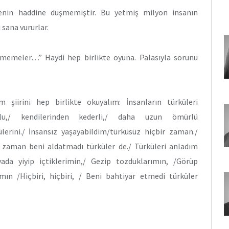
senin haddine düşmemiştir. Bu yetmiş milyon insanın
i sana vururlar.
emeler…” Haydi hep birlikte oyuna. Palasıyla sorunu
şiirini hep birlikte okuyalım: İnsanların türküleri
utlu,/ kendilerinden kederli,/ daha uzun ömürlü
lerini./ İnsansız yaşayabildim/türküsüz hiçbir zaman./
ir zaman beni aldatmadı türküler de./ Türküleri anladım
ada yiyip içtiklerimin,/ Gezip tozduklarımın, /Görüp
ımın /Hiçbiri, hiçbiri, / Beni bahtiyar etmedi türküler