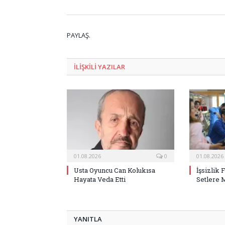
PAYLAŞ.
ILIŞKILI
YAZILAR
01.08.2026
0
01.08.2026
Usta Oyuncu Can Kolukısa
İşsizlik 
Hayata Veda Etti
Setlere 
YANITLA