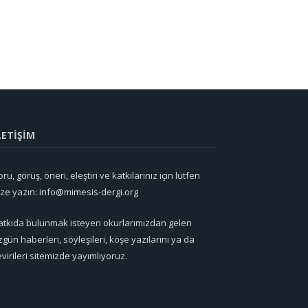
LETİŞİM
ru, görüş, öneri, eleştiri ve katkılarınız için lütfen
ize yazın:
info@mimesis-dergi.org
atkıda bulunmak isteyen okurlarımızdan gelen
zgün haberleri, söyleşileri, köşe yazılarını ya da
evirileri sitemizde yayımlıyoruz.