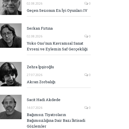
02.08.2026
0
Geçen Sezonun En İyi Oyunları IV
Serkan Fırtına
02.08.2026
0
Yoko Ono’nun Kavramsal Sanat
Evreni ve Eylemin Saf Gerçekliği
Zehra İpşiroğlu
27.07.2026
0
Akran Zorbalığı
Sacit Hadi Akdede
14.07.2026
0
Bağımsız Tiyatroların
Bağımsızlığına Dair Bazı İktisadi
Gözlemler