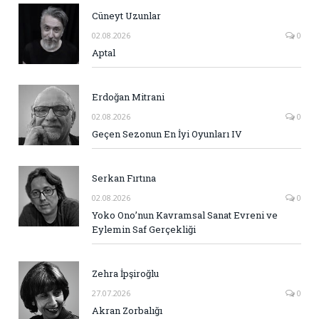
Cüneyt Uzunlar
02.08.2026
0
Aptal
Erdoğan Mitrani
02.08.2026
0
Geçen Sezonun En İyi Oyunları IV
Serkan Fırtına
02.08.2026
0
Yoko Ono’nun Kavramsal Sanat Evreni ve
Eylemin Saf Gerçekliği
Zehra İpşiroğlu
27.07.2026
0
Akran Zorbalığı