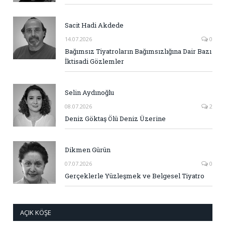
Sacit Hadi Akdede
14.07.2026
0
Bağımsız Tiyatroların Bağımsızlığına Dair Bazı
İktisadi Gözlemler
Selin Aydınoğlu
08.07.2026
2
Deniz Göktaş Ölü Deniz Üzerine
Dikmen Gürün
07.07.2026
0
Gerçeklerle Yüzleşmek ve Belgesel Tiyatro
AÇIK KÖŞE