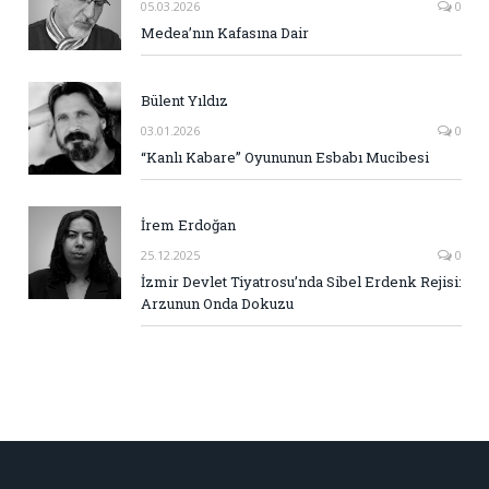
05.03.2026
0
Medea’nın Kafasına Dair
Bülent Yıldız
03.01.2026
0
“Kanlı Kabare” Oyununun Esbabı Mucibesi
İrem Erdoğan
25.12.2025
0
İzmir Devlet Tiyatrosu’nda Sibel Erdenk Rejisi:
Arzunun Onda Dokuzu