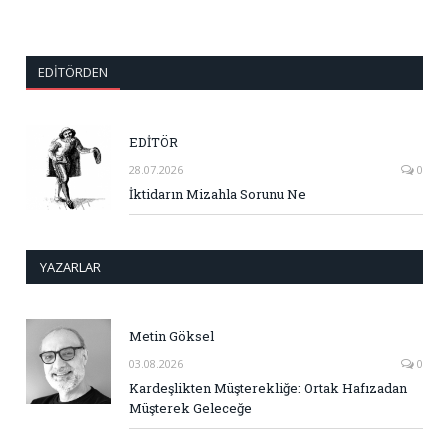
EDITÖRDEN
EDİTÖR
28.07.2026
0
İktidarın Mizahla Sorunu Ne
YAZARLAR
Metin Göksel
03.08.2026
0
Kardeşlikten Müşterekliğe: Ortak Hafızadan
Müşterek Geleceğe