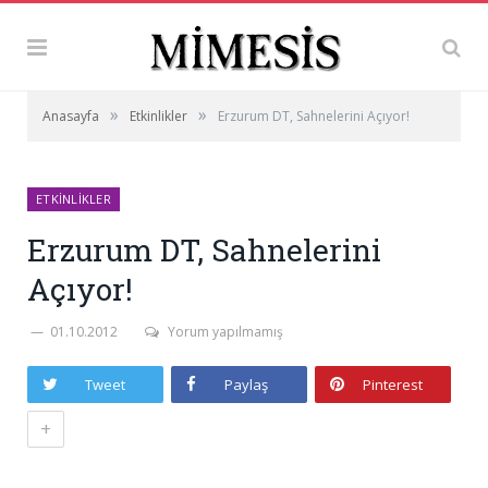
»
»
Anasayfa
Etkinlikler
Erzurum DT, Sahnelerini Açıyor!
ETKINLIKLER
Erzurum DT, Sahnelerini
Açıyor!
01.10.2012
Yorum yapılmamış
Tweet
Paylaş
Pinterest
+