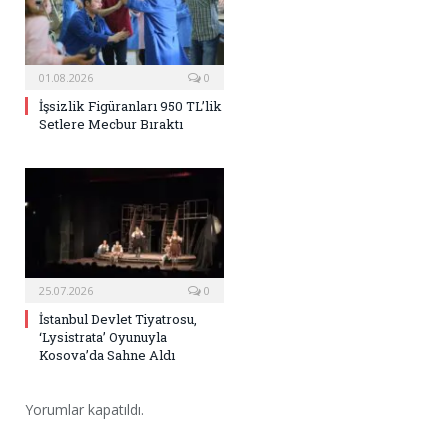
01.08.2026
0
İşsizlik Figüranları 950 TL’lik
Setlere Mecbur Bıraktı
25.07.2026
0
İstanbul Devlet Tiyatrosu,
‘Lysistrata’ Oyunuyla
Kosova’da Sahne Aldı
Yorumlar kapatıldı.