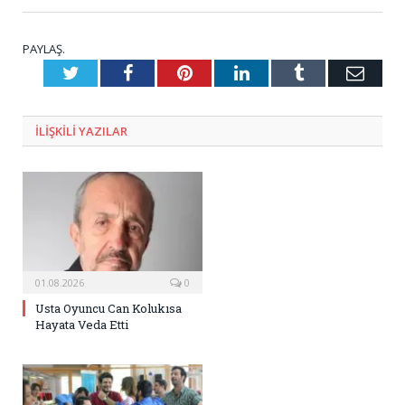
PAYLAŞ.
Twitter
Facebook
Pinterest
LinkedIn
Tumblr
E-
Posta
ILIŞKILI
YAZILAR
01.08.2026
0
Usta Oyuncu Can Kolukısa
Hayata Veda Etti