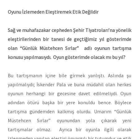
Oyunu İzlemeden Eleştiremek Etik Değildir
Sağ ve muhafazakar cepheden Şehir Tiyatroları’na yönelik
eleştirilerinden bir tanesi de geçtiğimiz yıl gösterimde
olan “Günlük Müstehcen Sırlar” adlı oyunun tartışma
konusu yapılmasıydı. Oyun gösterimde olacak mı bu yıl?
Bu tartışmanın içine bile girmek yanlıştı. Aslında şu
yapılmalıydı; İskender Pala ve buna müdahil olan herkes
oyunun herhangi bir gecesine davet edilmeliydi. Oyun
adından ötürü başka bir yere konuldu bence. Böylece
tartışma gündemden kalkmış olurdu. Umarım “Günlük
Müstehcen Sırlar” oyunundan yola çıkarak yeni
tartışmalar olmaz. Ayrıca bir oyunla ilgili olarak
izlenmeden yapılan eleştiri önyargılı bir tutumdur ve etik