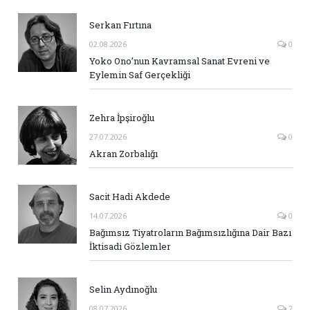
Serkan Fırtına
02.08.2026
0
Yoko Ono’nun Kavramsal Sanat Evreni ve
Eylemin Saf Gerçekliği
Zehra İpşiroğlu
27.07.2026
0
Akran Zorbalığı
Sacit Hadi Akdede
14.07.2026
0
Bağımsız Tiyatroların Bağımsızlığına Dair Bazı
İktisadi Gözlemler
Selin Aydınoğlu
08.07.2026
2