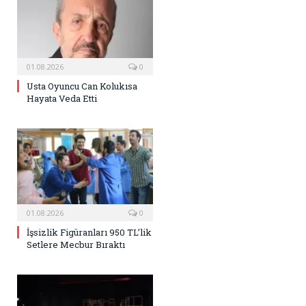
01.08.2026
0
Usta Oyuncu Can Kolukısa
Hayata Veda Etti
01.08.2026
0
İşsizlik Figüranları 950 TL’lik
Setlere Mecbur Bıraktı