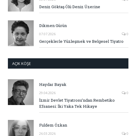
Deniz Göktaş Ölü Deniz Üzerine
Dikmen Gürün
07.07.2026
0
Gerçeklerle Yüzleşmek ve Belgesel Tiyatro
AÇIK KÖŞE
Haydar Bayak
29.04.2026
0
İzmir Devlet Tiyatrosu’ndan Rembetiko
Efsanesi: İki Yaka Tek Hikaye
Fuldem Özkan
26.03.2026
0