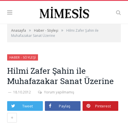
»
»
Anasayfa
Haber - Söyleşi
Hilmi Zafer Şahin ile
Muhafazakar Sanat Üzerine
HABER - SÖYLEŞI
Hilmi Zafer Şahin ile
Muhafazakar Sanat Üzerine
18.10.2012
Yorum yapılmamış
Tweet
Paylaş
Pinterest
+