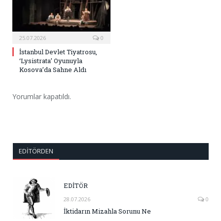
25.07.2026
0
İstanbul Devlet Tiyatrosu,
‘Lysistrata’ Oyunuyla
Kosova’da Sahne Aldı
Yorumlar kapatıldı.
EDITÖRDEN
EDİTÖR
28.07.2026
0
İktidarın Mizahla Sorunu Ne