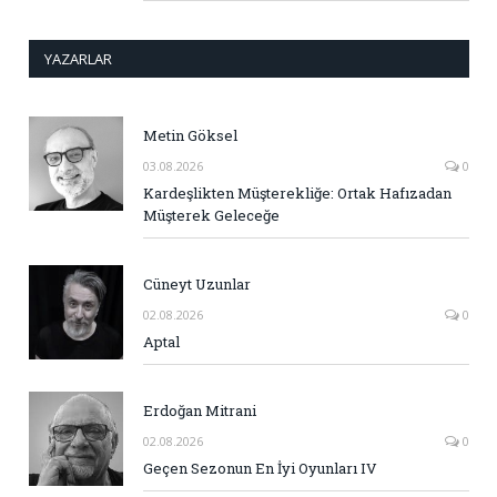
YAZARLAR
Metin Göksel
03.08.2026
0
Kardeşlikten Müşterekliğe: Ortak Hafızadan
Müşterek Geleceğe
Cüneyt Uzunlar
02.08.2026
0
Aptal
Erdoğan Mitrani
02.08.2026
0
Geçen Sezonun En İyi Oyunları IV