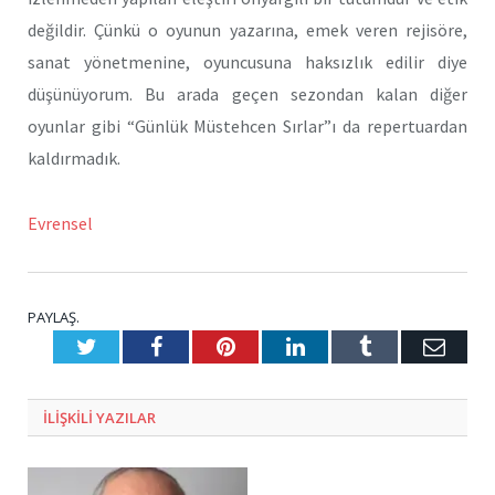
değildir. Çünkü o oyunun yazarına, emek veren rejisöre,
sanat yönetmenine, oyuncusuna haksızlık edilir diye
düşünüyorum. Bu arada geçen sezondan kalan diğer
oyunlar gibi “Günlük Müstehcen Sırlar”ı da repertuardan
kaldırmadık.
Evrensel
PAYLAŞ.
Twitter
Facebook
Pinterest
LinkedIn
Tumblr
E-
Posta
ILIŞKILI
YAZILAR