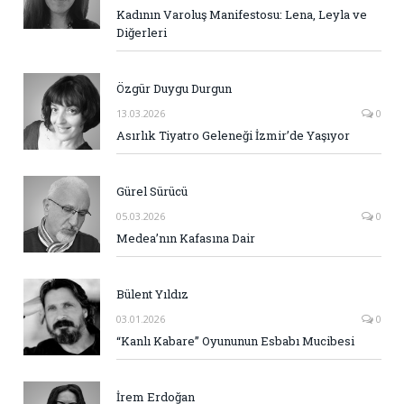
Kadının Varoluş Manifestosu: Lena, Leyla ve
Diğerleri
Özgür Duygu Durgun
13.03.2026
0
Asırlık Tiyatro Geleneği İzmir’de Yaşıyor
Gürel Sürücü
05.03.2026
0
Medea’nın Kafasına Dair
Bülent Yıldız
03.01.2026
0
“Kanlı Kabare” Oyununun Esbabı Mucibesi
İrem Erdoğan