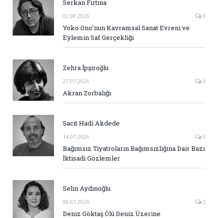
Serkan Fırtına
02.08.2026
0
Yoko Ono’nun Kavramsal Sanat Evreni ve
Eylemin Saf Gerçekliği
Zehra İpşiroğlu
27.07.2026
0
Akran Zorbalığı
Sacit Hadi Akdede
14.07.2026
0
Bağımsız Tiyatroların Bağımsızlığına Dair Bazı
İktisadi Gözlemler
Selin Aydınoğlu
08.07.2026
2
Deniz Göktaş Ölü Deniz Üzerine