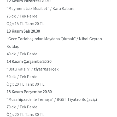
12 Kasım Pazartesi 20.30
“Meymenetsiz Musibet” / Kara Kabare
75 dk. / Tek Perde
Öğr: 15 TL Tam: 20 TL
13 Kasım Salı 20.30
“Gece Tarlabaşından Meydana Çıkmak” / Nihal Geyran
Koldaş
40 dk. / Tek Perde
14 Kasım Çarşamba 20.30
“Üstü Kalsın” /
tiyatro
gerçek
60 dk. / Tek Perde
Öğr: 20 TL Tam: 30 TL
15 Kasım Perşembe 20.30
“Musahipzade ile Temaşa” / BGST Tiyatro Boğaziçi
70 dk. / Tek Perde
Öğr: 20 TL Tam: 30 TL