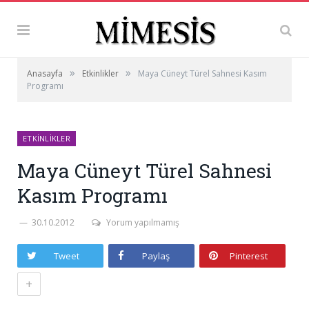
»
»
Anasayfa
Etkinlikler
Maya Cüneyt Türel Sahnesi Kasım
Programı
ETKINLIKLER
Maya Cüneyt Türel Sahnesi
Kasım Programı
30.10.2012
Yorum yapılmamış
Tweet
Paylaş
Pinterest
+