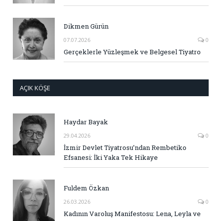
Dikmen Gürün
07.07.2026
0
Gerçeklerle Yüzleşmek ve Belgesel Tiyatro
AÇIK KÖŞE
Haydar Bayak
29.04.2026
0
İzmir Devlet Tiyatrosu’ndan Rembetiko
Efsanesi: İki Yaka Tek Hikaye
Fuldem Özkan
26.03.2026
0
Kadının Varoluş Manifestosu: Lena, Leyla ve