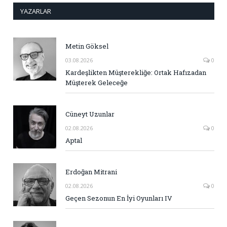
YAZARLAR
Metin Göksel
03.08.2026
0
Kardeşlikten Müşterekliğe: Ortak Hafızadan
Müşterek Geleceğe
Cüneyt Uzunlar
02.08.2026
0
Aptal
Erdoğan Mitrani
02.08.2026
0
Geçen Sezonun En İyi Oyunları IV