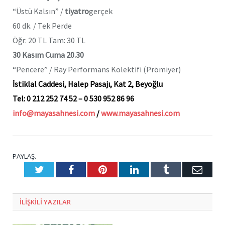
“Üstü Kalsın” /
tiyatro
gerçek
60 dk. / Tek Perde
Öğr: 20 TL Tam: 30 TL
30 Kasım Cuma 20.30
“Pencere” / Ray Performans Kolektifi (Prömiyer)
İstiklal Caddesi, Halep Pasajı, Kat 2, Beyoğlu
Tel: 0 212 252 74 52
– 0 530 952 86 96
info@mayasahnesi.com
/
www.mayasahnesi.com
PAYLAŞ.
Twitter
Facebook
Pinterest
LinkedIn
Tumblr
E-
Posta
ILIŞKILI
YAZILAR