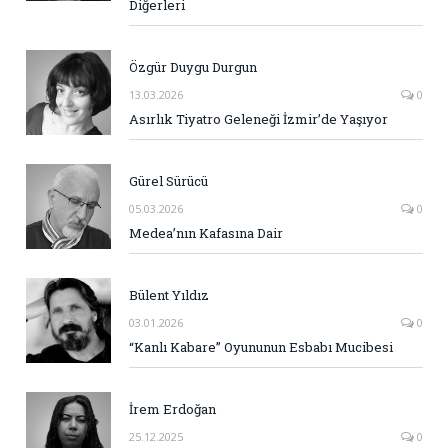
Diğerleri
Özgür Duygu Durgun
13.03.2026
0
Asırlık Tiyatro Geleneği İzmir’de Yaşıyor
Gürel Sürücü
05.03.2026
0
Medea’nın Kafasına Dair
Bülent Yıldız
03.01.2026
0
“Kanlı Kabare” Oyununun Esbabı Mucibesi
İrem Erdoğan
25.12.2025
0