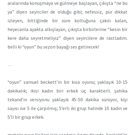
aralarında konuşmaya ve gülmeye başlayan, çıkışta “ne bu
ya” diyen seyirciler de olduğu gibi; nefessiz, pür dikkat
izleyen, bittiğinde bir süre koltuğuna çakılı kalan,
heyecanla ayakta alkışlayan, çıkışta birbirlerine “kesin bir
kere daha seyretmeliyiz” diyen seyircilere de rastladım.
belli ki “oyun” bu sezon bayağı ses getirecek!
…
“oyun” samuel beckett’in bir kısa oyunu; yaklaşık 10-15
dakikalık; ikisi kadın biri erkek üç karakterli. şahika
tekand’ın versiyonu yaklaşık 45-50 dakika sürüyor, kişi
sayısı ise 5 ile çarpılmış; 5’erli iki grup halinde 10 kadın ve
5’li bir grup erkek.
metnin oyun kişileri için yazılmış kısmı dışında, beckett’in