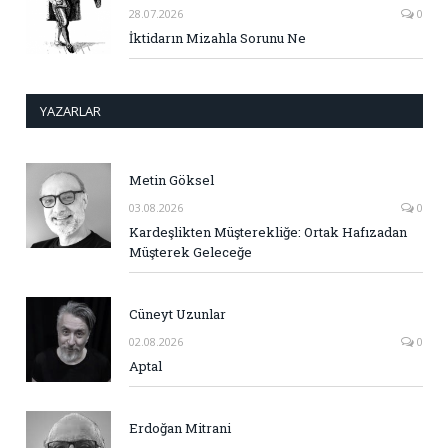
28.07.2026
0
İktidarın Mizahla Sorunu Ne
YAZARLAR
Metin Göksel
03.08.2026
0
Kardeşlikten Müşterekliğe: Ortak Hafızadan
Müşterek Geleceğe
Cüneyt Uzunlar
02.08.2026
0
Aptal
Erdoğan Mitrani