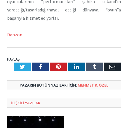
oyuncularının “performansları” şahika tekand’ın
yarattığı/tasarladığı/hayal ettiği dünyaya, “oyun”a
başarıyla hizmet ediyorlar.
Danzon
PAYLAŞ.
Twitter
Facebook
Pinterest
LinkedIn
Tumblr
E-
Posta
YAZARIN BÜTÜN YAZILARI IÇIN:
MEHMET K. ÖZEL
ILIŞKILI
YAZILAR