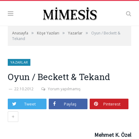
»
»
»
Anasayfa
Köşe Yazıları
Yazarlar
Oyun / Beckett &
Tekand
YAZARLAR
Oyun / Beckett & Tekand
22.10.2012
Yorum yapılmamış
Tweet
Paylaş
Pinterest
+
Mehmet K. Özel