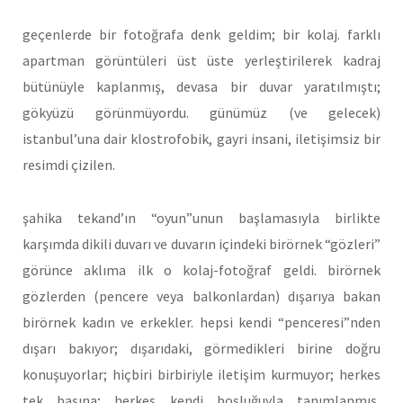
geçenlerde bir fotoğrafa denk geldim; bir kolaj. farklı
apartman görüntüleri üst üste yerleştirilerek kadraj
bütünüyle kaplanmış, devasa bir duvar yaratılmıştı;
gökyüzü görünmüyordu. günümüz (ve gelecek)
istanbul’una dair klostrofobik, gayri insani, iletişimsiz bir
resimdi çizilen.
şahika tekand’ın “oyun”unun başlamasıyla birlikte
karşımda dikili duvarı ve duvarın içindeki birörnek “gözleri”
görünce aklıma ilk o kolaj-fotoğraf geldi. birörnek
gözlerden (pencere veya balkonlardan) dışarıya bakan
birörnek kadın ve erkekler. hepsi kendi “penceresi”nden
dışarı bakıyor; dışarıdaki, görmedikleri birine doğru
konuşuyorlar; hiçbiri birbiriyle iletişim kurmuyor; herkes
tek başına; herkes kendi boşluğuyla tanımlanmış,