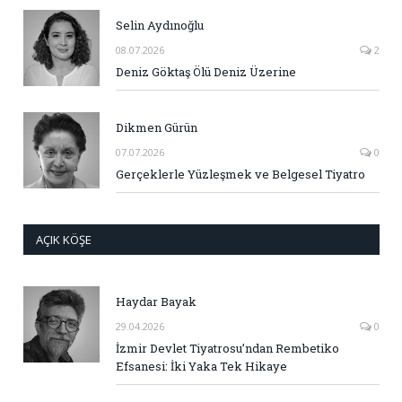
Selin Aydınoğlu
08.07.2026
2
Deniz Göktaş Ölü Deniz Üzerine
Dikmen Gürün
07.07.2026
0
Gerçeklerle Yüzleşmek ve Belgesel Tiyatro
AÇIK KÖŞE
Haydar Bayak
29.04.2026
0
İzmir Devlet Tiyatrosu’ndan Rembetiko
Efsanesi: İki Yaka Tek Hikaye