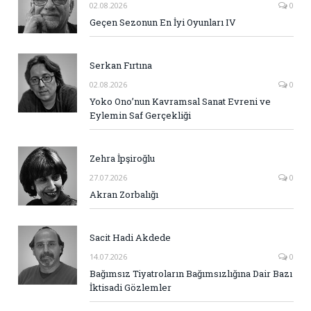
02.08.2026
0
Geçen Sezonun En İyi Oyunları IV
Serkan Fırtına
02.08.2026
0
Yoko Ono’nun Kavramsal Sanat Evreni ve
Eylemin Saf Gerçekliği
Zehra İpşiroğlu
27.07.2026
0
Akran Zorbalığı
Sacit Hadi Akdede
14.07.2026
0
Bağımsız Tiyatroların Bağımsızlığına Dair Bazı
İktisadi Gözlemler