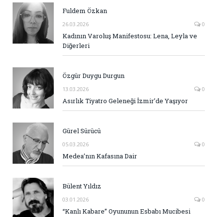
Fuldem Özkan
26.03.2026
0
Kadının Varoluş Manifestosu: Lena, Leyla ve
Diğerleri
Özgür Duygu Durgun
13.03.2026
0
Asırlık Tiyatro Geleneği İzmir’de Yaşıyor
Gürel Sürücü
05.03.2026
0
Medea’nın Kafasına Dair
Bülent Yıldız
03.01.2026
0
“Kanlı Kabare” Oyununun Esbabı Mucibesi