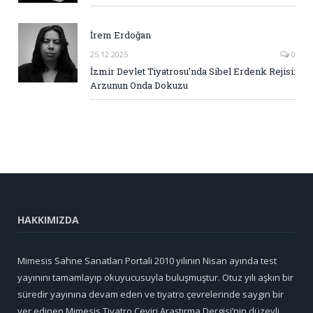
İrem Erdoğan
25.12.2025
0
İzmir Devlet Tiyatrosu’nda Sibel Erdenk Rejisi:
Arzunun Onda Dokuzu
HAKKIMIZDA
Mimesis Sahne Sanatları Portali 2010 yılının Nisan ayında test
yayınını tamamlayıp okuyucusuyla buluşmuştur. Otuz yılı aşkın bir
süredir yayınına devam eden ve tiyatro çevrelerinde saygın bir
yer edinen Mimesis Tiyatro Çeviri Araştırma Dergisi’nin düzeyli