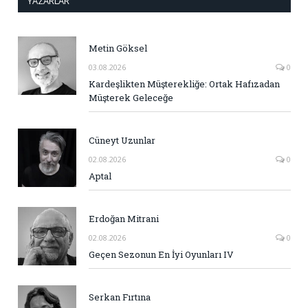
YAZARLAR
Metin Göksel
03.08.2026
0
Kardeşlikten Müşterekliğe: Ortak Hafızadan
Müşterek Geleceğe
Cüneyt Uzunlar
02.08.2026
0
Aptal
Erdoğan Mitrani
02.08.2026
0
Geçen Sezonun En İyi Oyunları IV
Serkan Fırtına