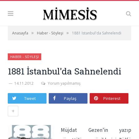
»
»
Anasayfa
Haber - Söyleşi
1881 İstanbul'da Sahnelendi
HABER - SÖYLEŞI
1881 İstanbul'da Sahnelendi
14.11.2012
Yorum yapılmamış
Tweet
Paylaş
Pinterest
+
Müjdat Gezen’in yazıp