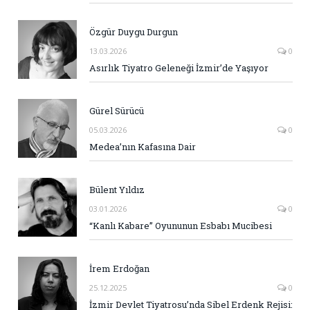
Özgür Duygu Durgun
13.03.2026
0
Asırlık Tiyatro Geleneği İzmir’de Yaşıyor
Gürel Sürücü
05.03.2026
0
Medea’nın Kafasına Dair
Bülent Yıldız
03.01.2026
0
“Kanlı Kabare” Oyununun Esbabı Mucibesi
İrem Erdoğan
25.12.2025
0
İzmir Devlet Tiyatrosu’nda Sibel Erdenk Rejisi: