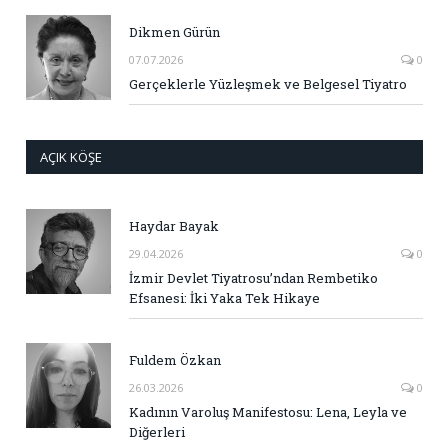
Dikmen Gürün
07.07.2026
0
Gerçeklerle Yüzleşmek ve Belgesel Tiyatro
AÇIK KÖŞE
Haydar Bayak
29.04.2026
0
İzmir Devlet Tiyatrosu’ndan Rembetiko
Efsanesi: İki Yaka Tek Hikaye
Fuldem Özkan
26.03.2026
0
Kadının Varoluş Manifestosu: Lena, Leyla ve
Diğerleri