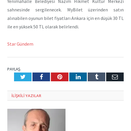
Yenimahalle Belediyesi Nazım Hikmet Kültür Merkezi
sahnesinde sergilenecek. MyBilet üzerinden satın
alınabilen oyunun bilet fiyatları Ankara için en düşük 30 TL
ile en yüksek 50 TL olarak belirlendi.
Star Gündem
PAYLAŞ.
Twitter
Facebook
Pinterest
LinkedIn
Tumblr
E-
Posta
ILIŞKILI
YAZILAR