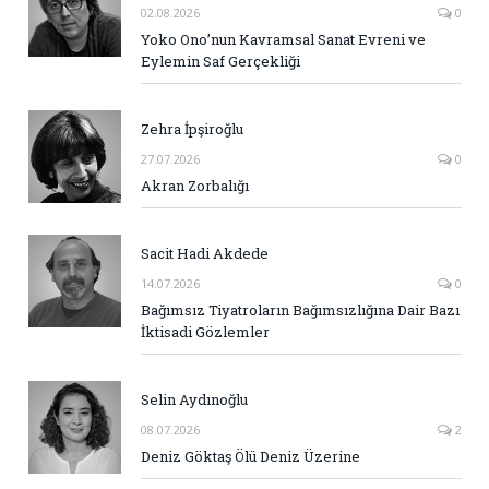
02.08.2026
0
Yoko Ono’nun Kavramsal Sanat Evreni ve
Eylemin Saf Gerçekliği
Zehra İpşiroğlu
27.07.2026
0
Akran Zorbalığı
Sacit Hadi Akdede
14.07.2026
0
Bağımsız Tiyatroların Bağımsızlığına Dair Bazı
İktisadi Gözlemler
Selin Aydınoğlu
08.07.2026
2
Deniz Göktaş Ölü Deniz Üzerine