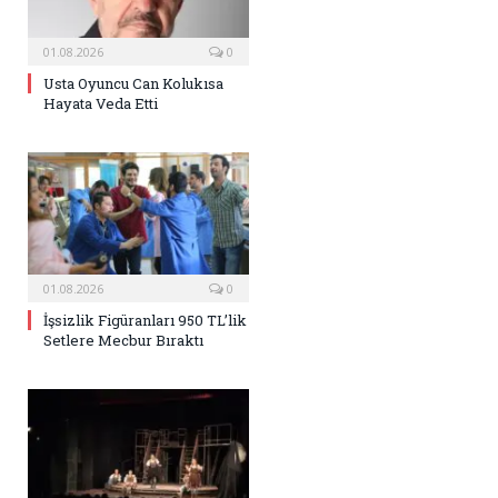
01.08.2026
0
Usta Oyuncu Can Kolukısa
Hayata Veda Etti
01.08.2026
0
İşsizlik Figüranları 950 TL’lik
Setlere Mecbur Bıraktı