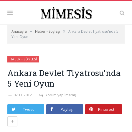
»
»
Anasayfa
Haber - Söyleşi
Ankara Devlet Tiyatrosu'nda 5
Yeni Oyun
HABER - SÖYLEŞI
Ankara Devlet Tiyatrosu'nda
5 Yeni Oyun
02.11.2012
Yorum yapılmamış
Tweet
Paylaş
Pinterest
+