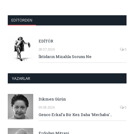
EDITÖRDEN
EDİTÖR
28.07.2026
0
İktidarın Mizahla Sorunu Ne
YAZARLAR
Dikmen Gürün
09.08.2026
0
Genco Erkal’a Bir Kez Daha ‘Merhaba’…
Erdoğan Mitrani