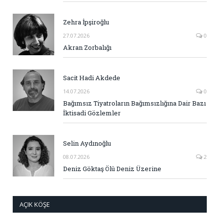
Zehra İpşiroğlu
27.07.2026
0
Akran Zorbalığı
Sacit Hadi Akdede
14.07.2026
0
Bağımsız Tiyatroların Bağımsızlığına Dair Bazı
İktisadi Gözlemler
Selin Aydınoğlu
08.07.2026
2
Deniz Göktaş Ölü Deniz Üzerine
AÇIK KÖŞE