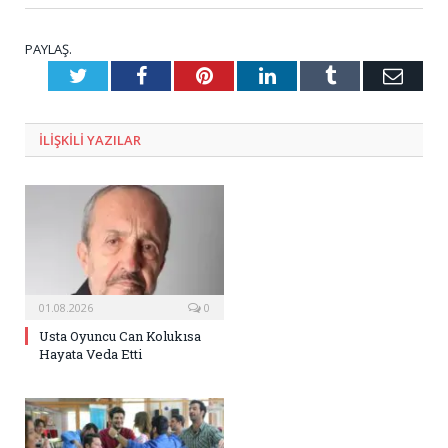
PAYLAŞ.
Twitter
Facebook
Pinterest
LinkedIn
Tumblr
E-
Posta
ILIŞKILI
YAZILAR
01.08.2026
0
Usta Oyuncu Can Kolukısa
Hayata Veda Etti