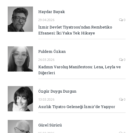
Haydar Bayak
29.04.2026
0
İzmir Devlet Tiyatrosu’ndan Rembetiko
Efsanesi: İki Yaka Tek Hikaye
Fuldem Özkan
26.03.2026
0
Kadının Varoluş Manifestosu: Lena, Leyla ve
Diğerleri
Özgür Duygu Durgun
13.03.2026
0
Asırlık Tiyatro Geleneği İzmir’de Yaşıyor
Gürel Sürücü