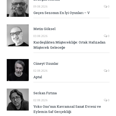
09.08.2026
0
Geçen Sezonun En İyi Oyunları – V
Metin Göksel
03.08.2026
0
Kardeşlikten Müşterekliğe: Ortak Hafızadan
Müşterek Geleceğe
Cüneyt Uzunlar
02.08.2026
0
Aptal
Serkan Fırtına
02.08.2026
0
Yoko Ono’nun Kavramsal Sanat Evreni ve
Eylemin Saf Gerçekliği