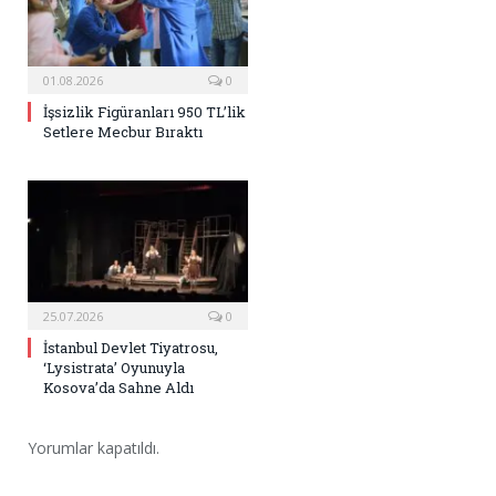
01.08.2026
0
İşsizlik Figüranları 950 TL’lik
Setlere Mecbur Bıraktı
25.07.2026
0
İstanbul Devlet Tiyatrosu,
‘Lysistrata’ Oyunuyla
Kosova’da Sahne Aldı
Yorumlar kapatıldı.