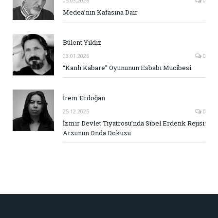
05.03.2026
0
Medea’nın Kafasına Dair
Bülent Yıldız
03.01.2026
0
“Kanlı Kabare” Oyununun Esbabı Mucibesi
İrem Erdoğan
25.12.2025
0
İzmir Devlet Tiyatrosu’nda Sibel Erdenk Rejisi:
Arzunun Onda Dokuzu