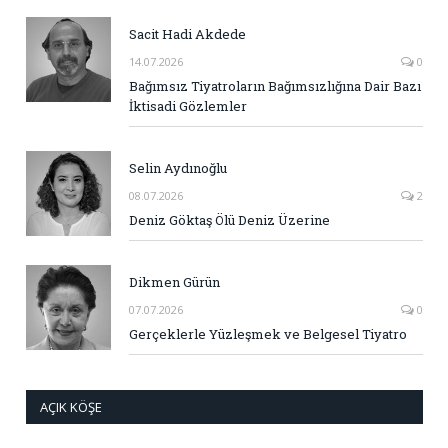
Sacit Hadi Akdede
14.07.2026
0
Bağımsız Tiyatroların Bağımsızlığına Dair Bazı
İktisadi Gözlemler
Selin Aydınoğlu
08.07.2026
2
Deniz Göktaş Ölü Deniz Üzerine
Dikmen Gürün
07.07.2026
0
Gerçeklerle Yüzleşmek ve Belgesel Tiyatro
AÇIK KÖŞE