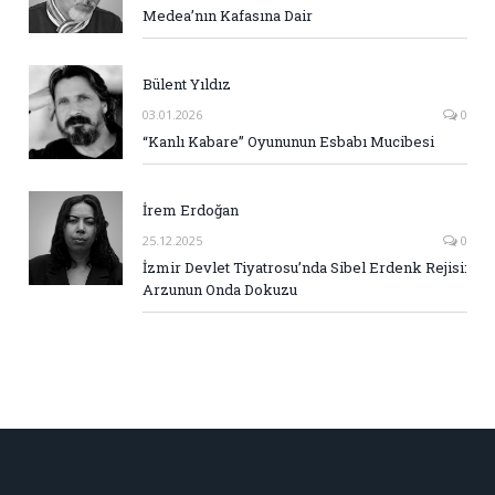
Medea’nın Kafasına Dair
Bülent Yıldız
03.01.2026
0
“Kanlı Kabare” Oyununun Esbabı Mucibesi
İrem Erdoğan
25.12.2025
0
İzmir Devlet Tiyatrosu’nda Sibel Erdenk Rejisi:
Arzunun Onda Dokuzu