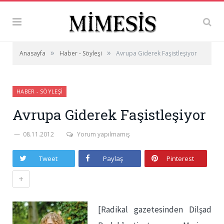
»
»
Anasayfa
Haber - Söyleşi
Avrupa Giderek Faşistleşiyor
HABER - SÖYLEŞI
Avrupa Giderek Faşistleşiyor
08.11.2012
Yorum yapılmamış
Tweet
Paylaş
Pinterest
+
[Radikal gazetesinden Dilşad