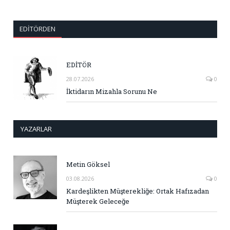
EDITÖRDEN
EDİTÖR
28.07.2026
0
İktidarın Mizahla Sorunu Ne
YAZARLAR
Metin Göksel
03.08.2026
0
Kardeşlikten Müşterekliğe: Ortak Hafızadan
Müşterek Geleceğe