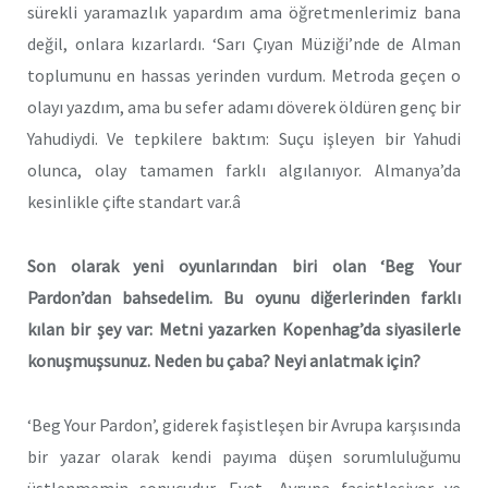
sürekli yaramazlık yapardım ama öğretmenlerimiz bana
değil, onlara kızarlardı. ‘Sarı Çıyan Müziği’nde de Alman
toplumunu en hassas yerinden vurdum. Metroda geçen o
olayı yazdım, ama bu sefer adamı döverek öldüren genç bir
Yahudiydi. Ve tepkilere baktım: Suçu işleyen bir Yahudi
olunca, olay tamamen farklı algılanıyor. Almanya’da
kesinlikle çifte standart var.â
Son olarak yeni oyunlarından biri olan ‘Beg Your
Pardon’dan bahsedelim. Bu oyunu diğerlerinden farklı
kılan bir şey var: Metni yazarken Kopenhag’da siyasilerle
konuşmuşsunuz. Neden bu çaba? Neyi anlatmak için?
‘Beg Your Pardon’, giderek faşistleşen bir Avrupa karşısında
bir yazar olarak kendi payıma düşen sorumluluğumu
üstlenmemin sonucudur. Evet, Avrupa faşistleşiyor ve