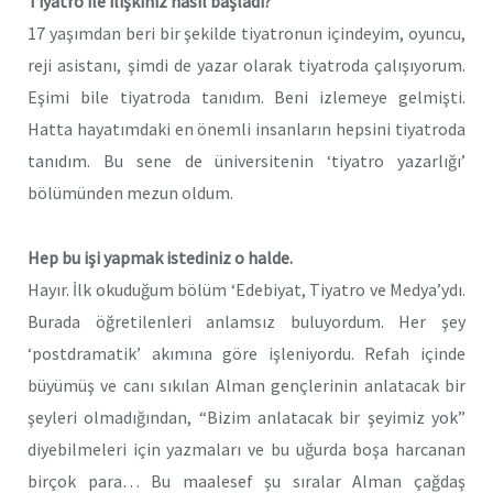
Tiyatro ile ilişkiniz nasıl başladı?
17 yaşımdan beri bir şekilde tiyatronun içindeyim, oyuncu,
reji asistanı, şimdi de yazar olarak tiyatroda çalışıyorum.
Eşimi bile tiyatroda tanıdım. Beni izlemeye gelmişti.
Hatta hayatımdaki en önemli insanların hepsini tiyatroda
tanıdım. Bu sene de üniversitenin ‘tiyatro yazarlığı’
bölümünden mezun oldum.
Hep bu işi yapmak istediniz o halde.
Hayır. İlk okuduğum bölüm ‘Edebiyat, Tiyatro ve Medya’ydı.
Burada öğretilenleri anlamsız buluyordum. Her şey
‘postdramatik’ akımına göre işleniyordu. Refah içinde
büyümüş ve canı sıkılan Alman gençlerinin anlatacak bir
şeyleri olmadığından, “Bizim anlatacak bir şeyimiz yok”
diyebilmeleri için yazmaları ve bu uğurda boşa harcanan
birçok para… Bu maalesef şu sıralar Alman çağdaş