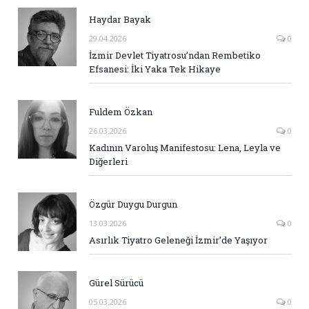
Haydar Bayak
29.04.2026
0
İzmir Devlet Tiyatrosu’ndan Rembetiko
Efsanesi: İki Yaka Tek Hikaye
Fuldem Özkan
26.03.2026
0
Kadının Varoluş Manifestosu: Lena, Leyla ve
Diğerleri
Özgür Duygu Durgun
13.03.2026
0
Asırlık Tiyatro Geleneği İzmir’de Yaşıyor
Gürel Sürücü
05.03.2026
0