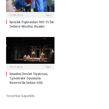
01.08.2026
0
İşsizlik Figüranları 950 TL’lik
Setlere Mecbur Bıraktı
25.07.2026
0
İstanbul Devlet Tiyatrosu,
‘Lysistrata’ Oyunuyla
Kosova’da Sahne Aldı
Yorumlar kapatıldı.