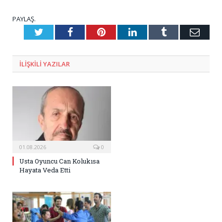
PAYLAŞ.
Twitter
Facebook
Pinterest
LinkedIn
Tumblr
E-
Posta
ILIŞKILI
YAZILAR
01.08.2026
0
Usta Oyuncu Can Kolukısa
Hayata Veda Etti