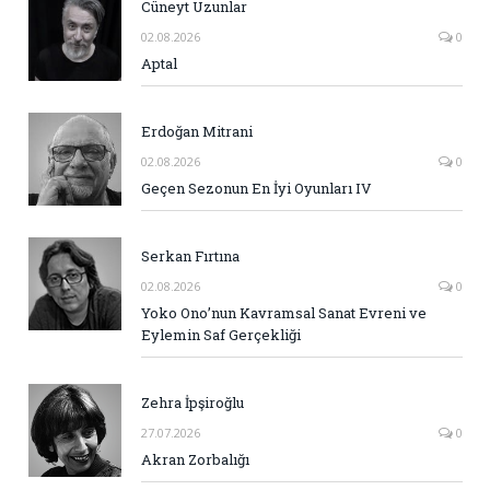
Cüneyt Uzunlar
02.08.2026
0
Aptal
Erdoğan Mitrani
02.08.2026
0
Geçen Sezonun En İyi Oyunları IV
Serkan Fırtına
02.08.2026
0
Yoko Ono’nun Kavramsal Sanat Evreni ve
Eylemin Saf Gerçekliği
Zehra İpşiroğlu
27.07.2026
0
Akran Zorbalığı