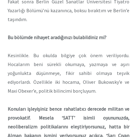
Fakat sonra Berlin Güzel Sanatlar Üniversitesi Tiyatro
Yazarlığı Bölümü’nü kazanınca, boksu bıraktım ve Berlin’e
taşındım.
Bu bölümde nihayet aradığınızı bulabildiniz mi?
Kesinlikle. Bu okulda bilgiye çok önem veriliyordu.
Hocalarım beni sürekli okumaya, yazmaya ve aşırı
yoğunlukta düşünmeye, fikir sahibi olmaya teşvik
ediyorlardı. Özellikle iki hocama, Oliver Bukowsky’e ve
Maxi Obexer’e, politik bilincimi borçluyum.
Konuları işleyişiniz bence rahatlatıcı derecede militan ve
provokatif. Mesela ‘SATT’ isimli oyununuzda,
neoliberalizm politikalarını eleştiriyorsunuz, hatta bir
Alman bakanın ismini veriyorsunuz açıkça. ‘Sarı Çıyan