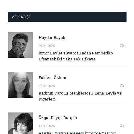
AÇIK KÖŞE
Haydar Bayak
29.04.2026
0
İzmir Devlet Tiyatrosu’ndan Rembetiko
Efsanesi: İki Yaka Tek Hikaye
Fuldem Özkan
26.03.2026
0
Kadının Varoluş Manifestosu: Lena, Leyla ve
Diğerleri
Özgür Duygu Durgun
13.03.2026
0
Asırlık Tiyatro Geleneği İzmir’de Yaşıyor