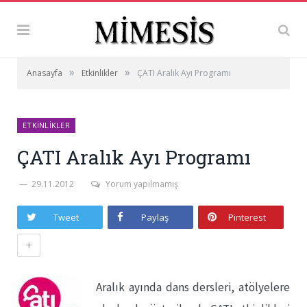
»
»
Anasayfa
Etkinlikler
ÇATI Aralık Ayı Programı
ETKINLIKLER
ÇATI Aralık Ayı Programı
29.11.2012
Yorum yapılmamış
Tweet
Paylaş
Pinterest
+
Aralık ayında dans dersleri, atölyelere