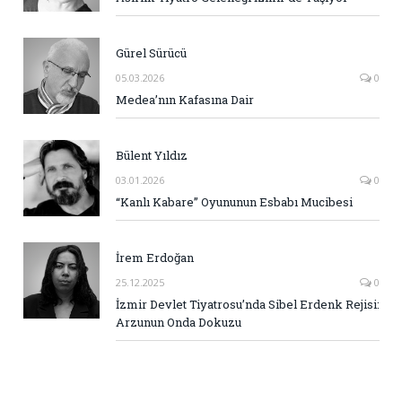
Gürel Sürücü
05.03.2026
0
Medea’nın Kafasına Dair
Bülent Yıldız
03.01.2026
0
“Kanlı Kabare” Oyununun Esbabı Mucibesi
İrem Erdoğan
25.12.2025
0
İzmir Devlet Tiyatrosu’nda Sibel Erdenk Rejisi:
Arzunun Onda Dokuzu