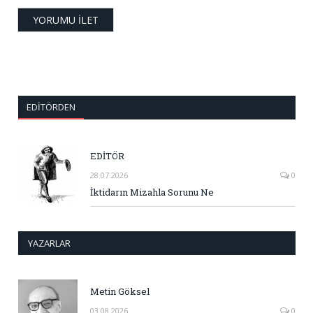
EDITÖRDEN
EDİTÖR
28.07.2026
0
İktidarın Mizahla Sorunu Ne
YAZARLAR
Metin Göksel
03.08.2026
0