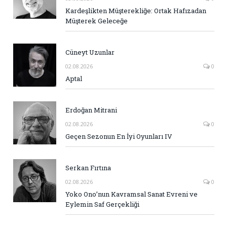
Kardeşlikten Müşterekliğe: Ortak Hafızadan
Müşterek Geleceğe
Cüneyt Uzunlar
02.08.2026
0
Aptal
Erdoğan Mitrani
02.08.2026
0
Geçen Sezonun En İyi Oyunları IV
Serkan Fırtına
02.08.2026
0
Yoko Ono’nun Kavramsal Sanat Evreni ve
Eylemin Saf Gerçekliği