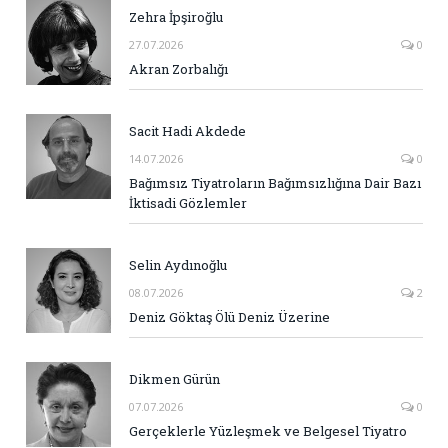
Zehra İpşiroğlu
27.07.2026
0
Akran Zorbalığı
Sacit Hadi Akdede
14.07.2026
0
Bağımsız Tiyatroların Bağımsızlığına Dair Bazı
İktisadi Gözlemler
Selin Aydınoğlu
08.07.2026
2
Deniz Göktaş Ölü Deniz Üzerine
Dikmen Gürün
07.07.2026
0
Gerçeklerle Yüzleşmek ve Belgesel Tiyatro