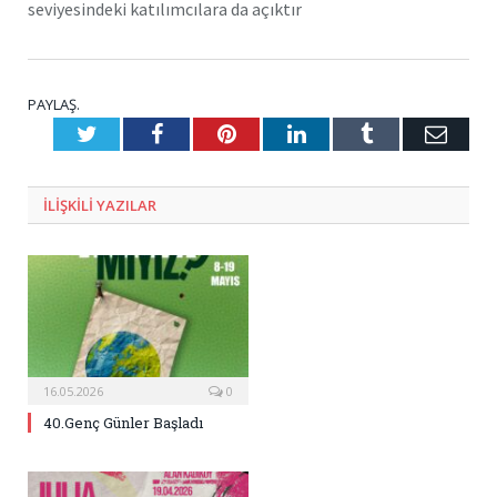
seviyesindeki katılımcılara da açıktır
PAYLAŞ.
Twitter
Facebook
Pinterest
LinkedIn
Tumblr
E-
Posta
ILIŞKILI
YAZILAR
16.05.2026
0
40.Genç Günler Başladı