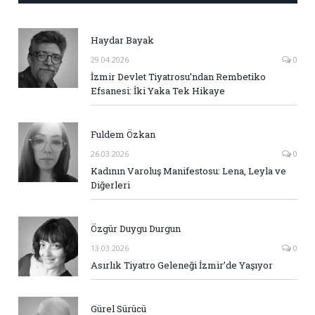
Haydar Bayak
29.04.2026
0
İzmir Devlet Tiyatrosu’ndan Rembetiko
Efsanesi: İki Yaka Tek Hikaye
Fuldem Özkan
26.03.2026
0
Kadının Varoluş Manifestosu: Lena, Leyla ve
Diğerleri
Özgür Duygu Durgun
13.03.2026
0
Asırlık Tiyatro Geleneği İzmir’de Yaşıyor
Gürel Sürücü