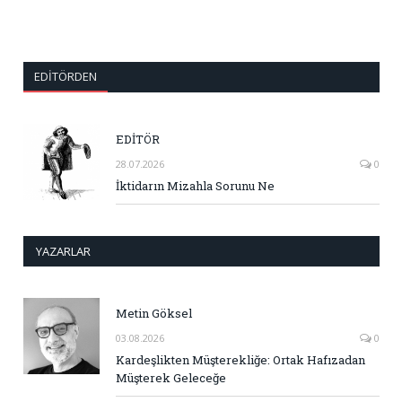
EDITÖRDEN
EDİTÖR
28.07.2026
0
İktidarın Mizahla Sorunu Ne
YAZARLAR
Metin Göksel
03.08.2026
0
Kardeşlikten Müşterekliğe: Ortak Hafızadan
Müşterek Geleceğe