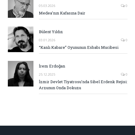
05.03.2026
0
Medea’nın Kafasına Dair
Bülent Yıldız
03.01.2026
0
“Kanlı Kabare” Oyununun Esbabı Mucibesi
İrem Erdoğan
25.12.2025
0
İzmir Devlet Tiyatrosu’nda Sibel Erdenk Rejisi:
Arzunun Onda Dokuzu