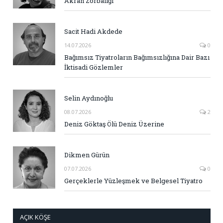
Akran Zorbalığı
Sacit Hadi Akdede
14.07.2026
0
Bağımsız Tiyatroların Bağımsızlığına Dair Bazı
İktisadi Gözlemler
Selin Aydınoğlu
08.07.2026
2
Deniz Göktaş Ölü Deniz Üzerine
Dikmen Gürün
07.07.2026
0
Gerçeklerle Yüzleşmek ve Belgesel Tiyatro
AÇIK KÖŞE