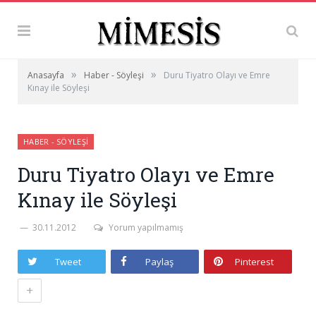
»
»
Anasayfa
Haber - Söyleşi
Duru Tiyatro Olayı ve Emre
Kınay ile Söyleşi
HABER - SÖYLEŞI
Duru Tiyatro Olayı ve Emre
Kınay ile Söyleşi
30.11.2012
Yorum yapılmamış
Tweet
Paylaş
Pinterest
+