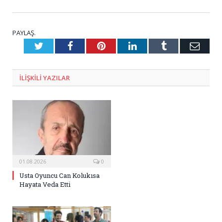
PAYLAŞ.
Twitter
Facebook
Pinterest
LinkedIn
Tumblr
E-
Posta
ILIŞKILI
YAZILAR
01.08.2026
0
Usta Oyuncu Can Kolukısa
Hayata Veda Etti