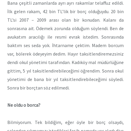
Bana çeşitli zamanlarda ayrı ayrı rakamlar telaffuz edildi.
İlk gelen rakam, 42 bin TL’lik bir borç olduğuydu. 20 bin
TL’si 2007 – 2009 arası olan bir konudan. Kalanı da
sonrasına ait. Ödemek zorunda olduğum söylendi. Ben de
avukatım aracılığı ile resmi evrak istedim. Sonrasında
baktım ses seda yok. İhtarname çektim. Madem borcum
var, bölerek ödeyeyim dedim. Hayır taksitlendiremezsiniz
dendi okul yönetimi tarafından. Kadıköy mal müdürlüğüne
gittim, 5 yıl taksitlendirebileceğimi öğrendim. Sonra okul
yönetimi de bana bir yıl taksitlendirebileceğimi söyledi.
Sonra bir borçtan söz edilmedi.
Ne oldu o borca?
Bilmiyorum. Tek bildiğim, eğer öyle bir borç olsaydı,
salondan çıkmamızı istedikleri fesih namede yer alırdı diye