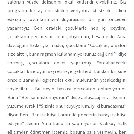
salonun yüzde doksanını okul kullandı diyebiliriz. Biz
programı bir ay öncesinden veriyoruz ki siz de takdir
edersiniz oyunlarımızın duyurusunu bir gün önceden
yapamayız. Ben oradaki çocuklarla hep iç içeydim,
çocukların geçen sene ben çalıştırdım, hesap edin. Ama
duyduğum kadarıyla müdür, çocuklara “Çocuklar, o salon
size aittir, buna rağmen kullanamıyorsunuz değil mi?” diye
sormuş, çocuklara anket yaptırmış. Yatakhanedeki
çocuklar bize oyun seyretmeye gelirlerdi bundan bir süre
önce o zamanki öğrenciler okul müdürünün yasakladığını
söylediler… Bu neyin baskısı gerçekten anlamıyorum.
Bana “Ben seni istemiyorum” dese anlayacağım… Benim
yüzüme sürekli “Sizinle onur duyuyorum, iyi ki buradasınız”
diyor. Ben “Beni tahliye kararı ile gönderin burayı tahliye
edeyim” dedim. Ama bunu da yapmıyorlar. Kadıköy halk
eğitimden öğretmen istemiş, boşuna para vermeyin, ben