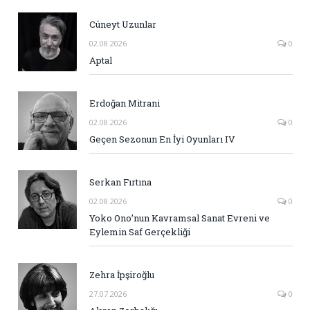
Cüneyt Uzunlar
02.08.2026
0
Aptal
Erdoğan Mitrani
02.08.2026
0
Geçen Sezonun En İyi Oyunları IV
Serkan Fırtına
02.08.2026
0
Yoko Ono’nun Kavramsal Sanat Evreni ve
Eylemin Saf Gerçekliği
Zehra İpşiroğlu
27.07.2026
0