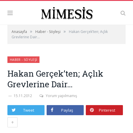
»
»
Anasayfa
Haber - Söyleşi
Hakan Gerçek’ten; Açlık
Grevlerine Dair…
HABER - SÖYLEŞI
Hakan Gerçek’ten; Açlık
Grevlerine Dair…
15.11.2012
Yorum yapılmamış
Tweet
Paylaş
Pinterest
+