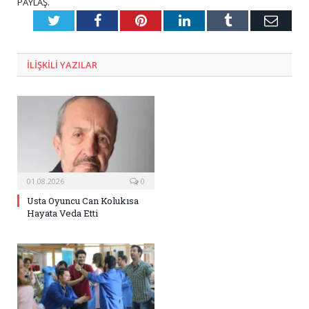
PAYLAŞ.
Twitter
Facebook
Pinterest
LinkedIn
Tumblr
E-
Posta
ILIŞKILI
YAZILAR
01.08.2026
0
Usta Oyuncu Can Kolukısa
Hayata Veda Etti