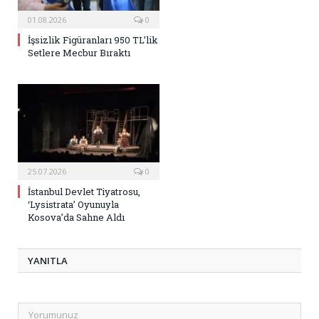
01.08.2026
0
İşsizlik Figüranları 950 TL’lik
Setlere Mecbur Bıraktı
25.07.2026
0
İstanbul Devlet Tiyatrosu,
‘Lysistrata’ Oyunuyla
Kosova’da Sahne Aldı
YANITLA