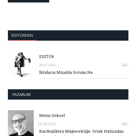
EDITÖRDEN
EDİTÖR
28.07.2026
0
İktidarın Mizahla Sorunu Ne
YAZARLAR
Metin Göksel
03.08.2026
0
Kardeşlikten Müşterekliğe: Ortak Hafızadan