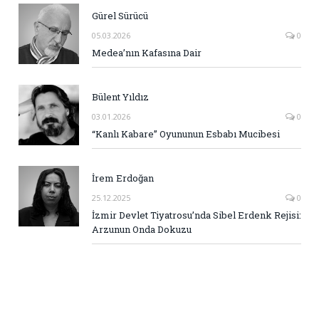
Gürel Sürücü
05.03.2026
0
Medea’nın Kafasına Dair
Bülent Yıldız
03.01.2026
0
“Kanlı Kabare” Oyununun Esbabı Mucibesi
İrem Erdoğan
25.12.2025
0
İzmir Devlet Tiyatrosu’nda Sibel Erdenk Rejisi:
Arzunun Onda Dokuzu