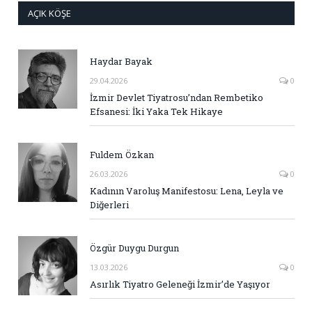
AÇIK KÖŞE
Haydar Bayak
29.04.2026
0
İzmir Devlet Tiyatrosu’ndan Rembetiko
Efsanesi: İki Yaka Tek Hikaye
Fuldem Özkan
26.03.2026
0
Kadının Varoluş Manifestosu: Lena, Leyla ve
Diğerleri
Özgür Duygu Durgun
13.03.2026
0
Asırlık Tiyatro Geleneği İzmir’de Yaşıyor