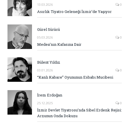
13.03.2026
0
Asırlık Tiyatro Geleneği İzmir’de Yaşıyor
Gürel Sürücü
05.03.2026
0
Medea’nın Kafasına Dair
Bülent Yıldız
03.01.2026
0
“Kanlı Kabare” Oyununun Esbabı Mucibesi
İrem Erdoğan
25.12.2025
0
İzmir Devlet Tiyatrosu’nda Sibel Erdenk Rejisi:
Arzunun Onda Dokuzu