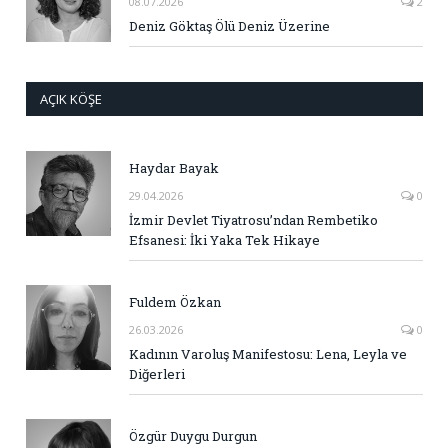
08.07.2026
2
Deniz Göktaş Ölü Deniz Üzerine
AÇIK KÖŞE
Haydar Bayak
29.04.2026
0
İzmir Devlet Tiyatrosu’ndan Rembetiko
Efsanesi: İki Yaka Tek Hikaye
Fuldem Özkan
26.03.2026
0
Kadının Varoluş Manifestosu: Lena, Leyla ve
Diğerleri
Özgür Duygu Durgun