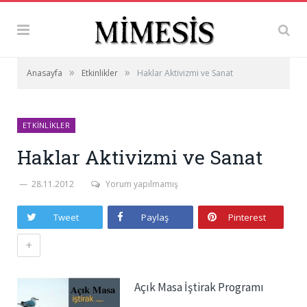
»
»
Anasayfa
Etkinlikler
Haklar Aktivizmi ve Sanat
ETKINLIKLER
Haklar Aktivizmi ve Sanat
28.11.2012
Yorum yapılmamış
Tweet
Paylaş
Pinterest
+
Açık Masa İştirak Programı