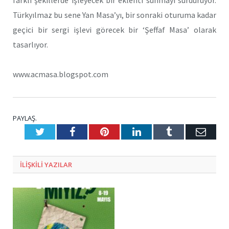
Türkyılmaz bu sene Yan Masa’yı, bir sonraki oturuma kadar
geçici bir sergi işlevi görecek bir ‘Şeffaf Masa’ olarak
tasarlıyor.
www.acmasa.blogspot.com
PAYLAŞ.
Twitter
Facebook
Pinterest
LinkedIn
Tumblr
E-
Posta
ILIŞKILI
YAZILAR