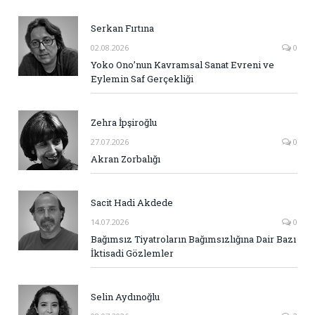
Serkan Fırtına
02.08.2026
0
Yoko Ono’nun Kavramsal Sanat Evreni ve
Eylemin Saf Gerçekliği
Zehra İpşiroğlu
27.07.2026
0
Akran Zorbalığı
Sacit Hadi Akdede
14.07.2026
0
Bağımsız Tiyatroların Bağımsızlığına Dair Bazı
İktisadi Gözlemler
Selin Aydınoğlu