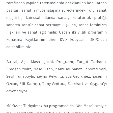
tarafından yapılan tartışmalarda odaklanılan konulardan
bazıları, sanatın mutenalaşma süreçlerindeki rolü, sanat
eleştirisi, kamusal alanda sanat, küratörlük pratiği,
sanatta sansür, sanat sermaye ilişkileri, sanat feminizm
ilişkileri ve sanat eğitimidir. Geçen iki yıllık programın
konuşma kayıtlarının birer DVD kopyasını DEPO’dan
edinebilirsiniz.
Bu yıl, Açık Masa İştirak Programı, Turgut Tarhanlı,
Erdoğan Yıldız, Neşe Ozan, Kamusal Sanat Laboratuvarı,
Sevil Tunaboylu, Zeyno Pekünlü, Eda Gecikmez, Yasemin
Özcan, Elif Kamışlı, Tony Ventura, Fabrikart ve Yaygara’yı
davet ediyor.
Mürüvvet Türkyılmaz bu programda da, ‘Yan Masa’ ismiyle
farklı şekillerde işleyecek bir eklenti sunmayı sürdürüyor.