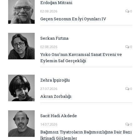
Erdoğan Mitrani
02.08.2026
0
Geçen Sezonun En İyi Oyunları IV
Serkan Fırtına
02.08.2026
0
Yoko Ono’nun Kavramsal Sanat Evreni ve
Eylemin Saf Gerçekliği
Zehra İpşiroğlu
27.07.2026
0
Akran Zorbalığı
Sacit Hadi Akdede
14.07.2026
0
Bağımsız Tiyatroların Bağımsızlığına Dair Bazı
İktisadi Gözlemler