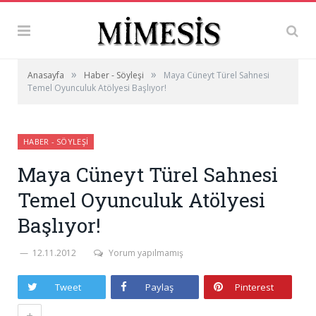
»
»
Anasayfa
Haber - Söyleşi
Maya Cüneyt Türel Sahnesi
Temel Oyunculuk Atölyesi Başlıyor!
HABER - SÖYLEŞI
Maya Cüneyt Türel Sahnesi
Temel Oyunculuk Atölyesi
Başlıyor!
12.11.2012
Yorum yapılmamış
Tweet
Paylaş
Pinterest
+