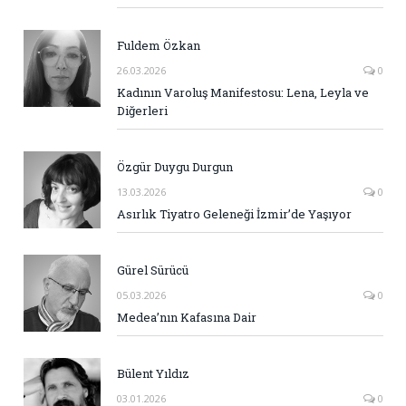
Fuldem Özkan
26.03.2026
0
Kadının Varoluş Manifestosu: Lena, Leyla ve
Diğerleri
Özgür Duygu Durgun
13.03.2026
0
Asırlık Tiyatro Geleneği İzmir’de Yaşıyor
Gürel Sürücü
05.03.2026
0
Medea’nın Kafasına Dair
Bülent Yıldız
03.01.2026
0