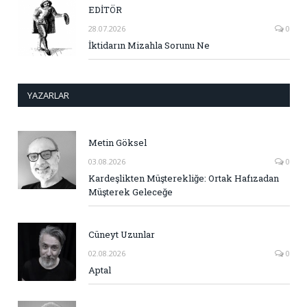
EDİTÖR
28.07.2026
0
İktidarın Mizahla Sorunu Ne
YAZARLAR
Metin Göksel
03.08.2026
0
Kardeşlikten Müşterekliğe: Ortak Hafızadan
Müşterek Geleceğe
Cüneyt Uzunlar
02.08.2026
0
Aptal