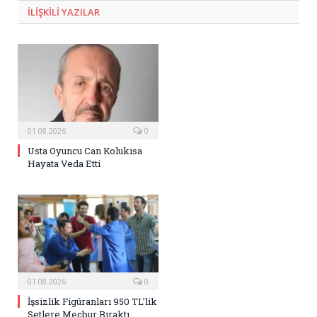
ILIŞKILI
YAZILAR
01.08.2026
0
Usta Oyuncu Can Kolukısa
Hayata Veda Etti
01.08.2026
0
İşsizlik Figüranları 950 TL’lik
Setlere Mecbur Bıraktı