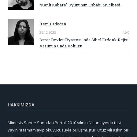
“Kanlı Kabare” Oyununun Esbabı Mucibesi
İrem Erdoğan
25.12.2025
0
İzmir Devlet Tiyatrosu’nda Sibel Erdenk Rejisi:
Arzunun Onda Dokuzu
HAKKIMIZDA
Mimesis Sahne Sanatları Portali 2010 yılının Nisan ayında test
yayınını tamamlayıp okuyucusuyla buluşmuştur. Otuz yılı aşkın bir