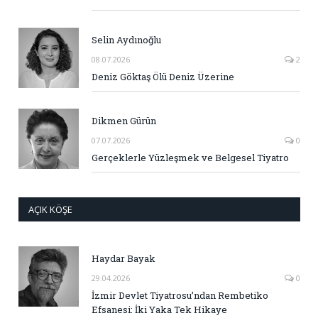
Selin Aydınoğlu
08.07.2026
2
Deniz Göktaş Ölü Deniz Üzerine
Dikmen Gürün
07.07.2026
0
Gerçeklerle Yüzleşmek ve Belgesel Tiyatro
AÇIK KÖŞE
Haydar Bayak
29.04.2026
0
İzmir Devlet Tiyatrosu’ndan Rembetiko
Efsanesi: İki Yaka Tek Hikaye