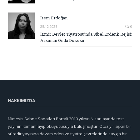
İrem Erdoğan
25.12.2025
0
İzmir Devlet Tiyatrosu’nda Sibel Erdenk Rejisi:
Arzunun Onda Dokuzu
HAKKIMIZDA
Mimesis Sahne Sanatları Portali 2010 yılının Nisan ayında test
yayınını tamamlayıp okuyucusuyla buluşmuştur. Otuz yılı aşkın bir
süredir yayınına devam eden ve tiyatro çevrelerinde saygın bir