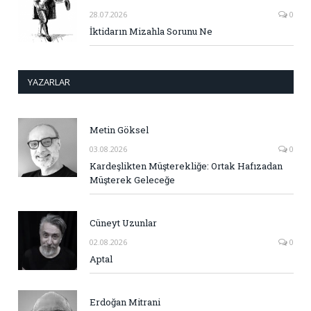
28.07.2026
0
İktidarın Mizahla Sorunu Ne
YAZARLAR
Metin Göksel
03.08.2026
0
Kardeşlikten Müşterekliğe: Ortak Hafızadan
Müşterek Geleceğe
Cüneyt Uzunlar
02.08.2026
0
Aptal
Erdoğan Mitrani