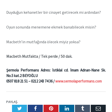
Duyduğun kehanetler bir cinayet getirecek mi ardından?
Oyun sonunda menemene ekmek banabilecek misin?
Macbeth’in mutfağında ölecek miyiz yoksa?
Macbeth Mutfakta / Tek perde / 50 dak.
Şermola Performans Adres: İstiklal cd. İmam Adnan-Nane Sk.
No.5 kat.2 BEYOĞLU
0507 818 21 51 – 0212 243 74 36 /
www.sermolaperformans.com
PAYLAŞ.
Twitter
Facebook
Pinterest
LinkedIn
Tumblr
E-