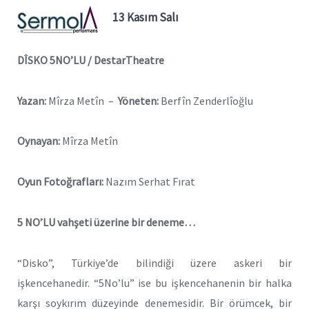
13 Kasım Salı
DÎSKO 5NO’LU /
DestarTheatre
Yazan:
Mîrza Metîn –
Yöneten:
Berfîn Zenderlîoğlu
Oynayan:
Mîrza Metîn
Oyun Fotoğrafları:
Nazım Serhat Fırat
5 NO’LU vahşeti üzerine bir deneme…
“Disko”, Türkiye’de bilindiği üzere askeri bir
işkencehanedir. “5No’lu” ise bu işkencehanenin bir halka
karşı soykırım düzeyinde denemesidir. Bir örümcek, bir