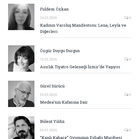
Fuldem Özkan
26.03.2026
0
Kadının Varoluş Manifestosu: Lena, Leyla ve
Diğerleri
Özgür Duygu Durgun
13.03.2026
0
Asırlık Tiyatro Geleneği İzmir’de Yaşıyor
Gürel Sürücü
05.03.2026
0
Medea’nın Kafasına Dair
Bülent Yıldız
03.01.2026
0
“Kanlı Kabare” Oyununun Esbabı Mucibesi