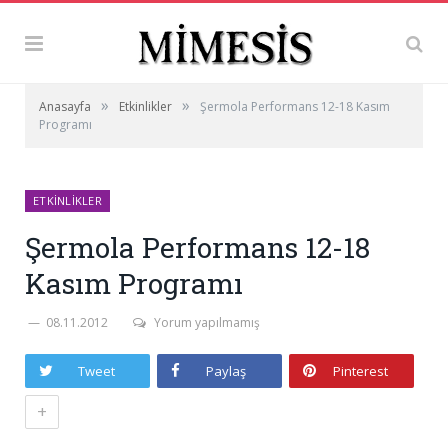
»
»
Anasayfa
Etkinlikler
Şermola Performans 12-18 Kasım
Programı
ETKINLIKLER
Şermola Performans 12-18
Kasım Programı
08.11.2012
Yorum yapılmamış
Tweet
Paylaş
Pinterest
+