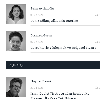
Selin Aydınoğlu
08.07.2026
2
Deniz Göktaş Ölü Deniz Üzerine
Dikmen Gürün
07.07.2026
0
Gerçeklerle Yüzleşmek ve Belgesel Tiyatro
AÇIK KÖŞE
Haydar Bayak
29.04.2026
0
İzmir Devlet Tiyatrosu’ndan Rembetiko
Efsanesi: İki Yaka Tek Hikaye