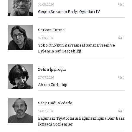
02.08.2026
0
Geçen Sezonun En İyi Oyunları IV
Serkan Fırtına
02.08.2026
0
Yoko Ono’nun Kavramsal Sanat Evreni ve
Eylemin Saf Gerçekliği
Zehra İpşiroğlu
27.07.2026
0
Akran Zorbalığı
Sacit Hadi Akdede
14.07.2026
0
Bağımsız Tiyatroların Bağımsızlığına Dair Bazı
İktisadi Gözlemler