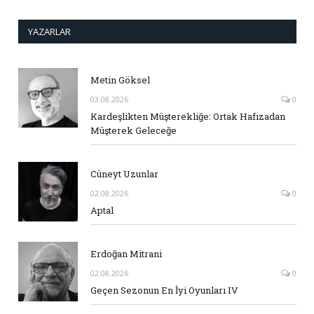
YAZARLAR
Metin Göksel
03.08.2026
0
Kardeşlikten Müşterekliğe: Ortak Hafızadan
Müşterek Geleceğe
Cüneyt Uzunlar
02.08.2026
0
Aptal
Erdoğan Mitrani
02.08.2026
0
Geçen Sezonun En İyi Oyunları IV