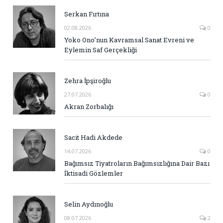
Serkan Fırtına
02.08.2026
0
Yoko Ono’nun Kavramsal Sanat Evreni ve
Eylemin Saf Gerçekliği
Zehra İpşiroğlu
27.07.2026
0
Akran Zorbalığı
Sacit Hadi Akdede
14.07.2026
0
Bağımsız Tiyatroların Bağımsızlığına Dair Bazı
İktisadi Gözlemler
Selin Aydınoğlu
08.07.2026
2