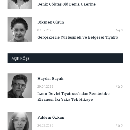
Deniz Göktaş Ölü Deniz Üzerine
Dikmen Gürün
07.07.2026
0
Gerçeklerle Yüzleşmek ve Belgesel Tiyatro
AÇIK KÖŞE
Haydar Bayak
29.04.2026
0
İzmir Devlet Tiyatrosu’ndan Rembetiko
Efsanesi: İki Yaka Tek Hikaye
Fuldem Özkan
26.03.2026
0