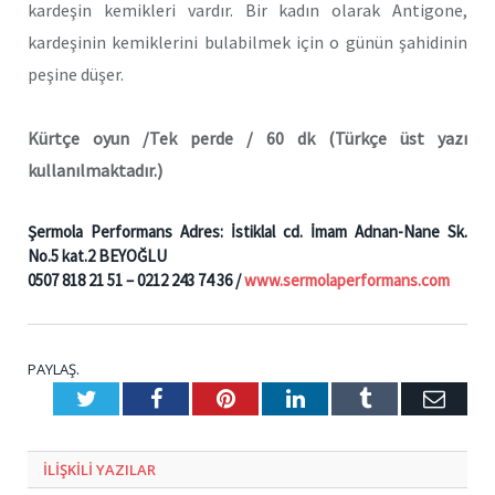
kardeşin kemikleri vardır. Bir kadın olarak Antigone,
kardeşinin kemiklerini bulabilmek için o günün şahidinin
peşine düşer.
Kürtçe oyun /Tek perde / 60 dk
(Türkçe üst yazı
kullanılmaktadır.)
Şermola Performans Adres: İstiklal cd. İmam Adnan-Nane Sk.
No.5 kat.2 BEYOĞLU
0507 818 21 51 – 0212 243 74 36 /
www.sermolaperformans.com
PAYLAŞ.
Twitter
Facebook
Pinterest
LinkedIn
Tumblr
E-
Posta
ILIŞKILI
YAZILAR