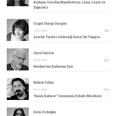
Kadının Varoluş Manifestosu: Lena, Leyla ve
Diğerleri
Özgür Duygu Durgun
13.03.2026
0
Asırlık Tiyatro Geleneği İzmir’de Yaşıyor
Gürel Sürücü
05.03.2026
0
Medea’nın Kafasına Dair
Bülent Yıldız
03.01.2026
0
“Kanlı Kabare” Oyununun Esbabı Mucibesi
İrem Erdoğan