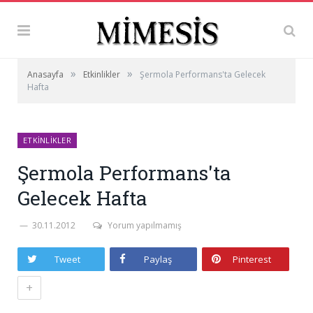
»
»
Anasayfa
Etkinlikler
Şermola Performans'ta Gelecek
Hafta
ETKINLIKLER
Şermola Performans'ta
Gelecek Hafta
30.11.2012
Yorum yapılmamış
Tweet
Paylaş
Pinterest
+