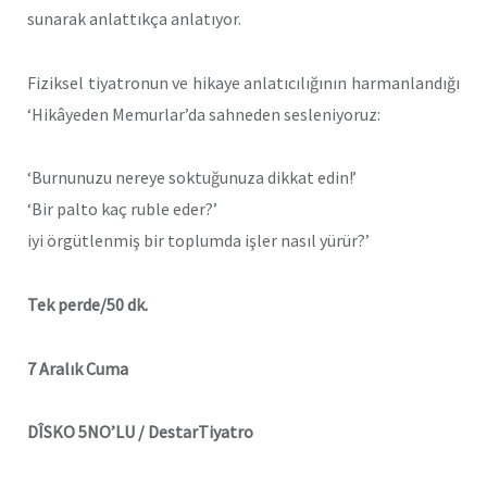
sunarak anlattıkça anlatıyor.
Fiziksel tiyatronun ve hikaye anlatıcılığının harmanlandığı
‘Hikâyeden Memurlar’da sahneden sesleniyoruz:
‘Burnunuzu nereye soktuğunuza dikkat edin!’
‘Bir palto kaç ruble eder?’
iyi örgütlenmiş bir toplumda işler nasıl yürür?’
Tek perde/50 dk.
7
Aralık Cuma
DÎSKO 5NO’LU /
DestarTiyatro