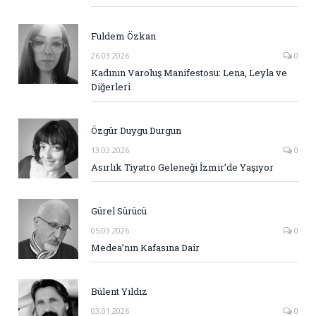
Fuldem Özkan
26.03.2026
0
Kadının Varoluş Manifestosu: Lena, Leyla ve
Diğerleri
Özgür Duygu Durgun
13.03.2026
0
Asırlık Tiyatro Geleneği İzmir’de Yaşıyor
Gürel Sürücü
05.03.2026
0
Medea’nın Kafasına Dair
Bülent Yıldız
03.01.2026
0