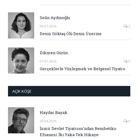
Selin Aydınoğlu
08.07.2026
2
Deniz Göktaş Ölü Deniz Üzerine
Dikmen Gürün
07.07.2026
0
Gerçeklerle Yüzleşmek ve Belgesel Tiyatro
AÇIK KÖŞE
Haydar Bayak
29.04.2026
0
İzmir Devlet Tiyatrosu’ndan Rembetiko
Efsanesi: İki Yaka Tek Hikaye