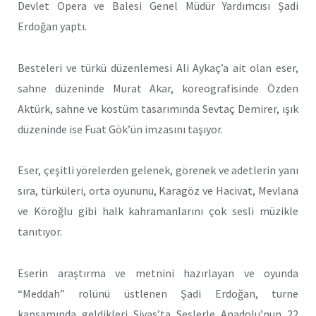
Devlet Opera ve Balesi Genel Müdür Yardımcısı Şadi
Erdoğan yaptı.
Besteleri ve türkü düzenlemesi Ali Aykaç’a ait olan eser,
sahne düzeninde Murat Akar, koreografisinde Özden
Aktürk, sahne ve kostüm tasarımında Sevtaç Demirer, ışık
düzeninde ise Fuat Gök’ün imzasını taşıyor.
Eser, çeşitli yörelerden gelenek, görenek ve adetlerin yanı
sıra, türküleri, orta oyununu, Karagöz ve Hacivat, Mevlana
ve Köroğlu gibi halk kahramanlarını çok sesli müzikle
tanıtıyor.
Eserin araştırma ve metnini hazırlayan ve oyunda
“Meddah” rolünü üstlenen Şadi Erdoğan, turne
kapsamında geldikleri Sivas’ta Seslerle Anadolu’nun 22