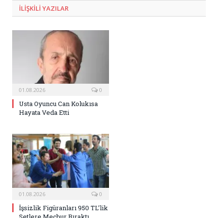
ILIŞKILI
YAZILAR
01.08.2026
0
Usta Oyuncu Can Kolukısa
Hayata Veda Etti
01.08.2026
0
İşsizlik Figüranları 950 TL’lik
Setlere Mecbur Bıraktı