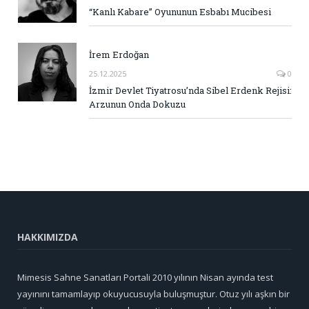
“Kanlı Kabare” Oyununun Esbabı Mucibesi
İrem Erdoğan
25.12.2025
0
İzmir Devlet Tiyatrosu’nda Sibel Erdenk Rejisi:
Arzunun Onda Dokuzu
HAKKIMIZDA
Mimesis Sahne Sanatları Portali 2010 yılının Nisan ayında test
yayınını tamamlayıp okuyucusuyla buluşmuştur. Otuz yılı aşkın bir