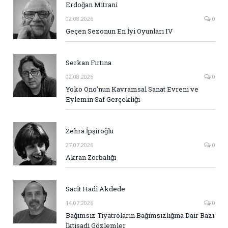
Erdoğan Mitrani
02.08.2026
0
Geçen Sezonun En İyi Oyunları IV
Serkan Fırtına
02.08.2026
0
Yoko Ono’nun Kavramsal Sanat Evreni ve
Eylemin Saf Gerçekliği
Zehra İpşiroğlu
27.07.2026
0
Akran Zorbalığı
Sacit Hadi Akdede
14.07.2026
0
Bağımsız Tiyatroların Bağımsızlığına Dair Bazı
İktisadi Gözlemler