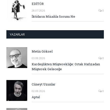
EDİTÖR
28.07.2026
0
İktidarın Mizahla Sorunu Ne
YAZARLAR
Metin Göksel
03.08.2026
0
Kardeşlikten Müşterekliğe: Ortak Hafızadan
Müşterek Geleceğe
Cüneyt Uzunlar
02.08.2026
0
Aptal