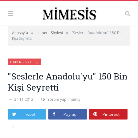
»
»
Anasayfa
Haber - Söyleşi
"Seslerle Anadolu'yu" 150 Bin
Kişi Seyretti
HABER - SÖYLEŞI
"Seslerle Anadolu'yu" 150 Bin
Kişi Seyretti
24.11.2012
Yorum yapılmamış
Tweet
Paylaş
Pinterest
+