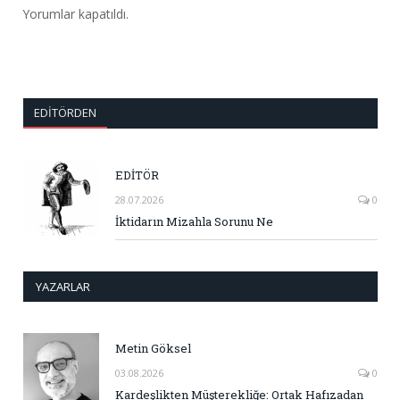
Yorumlar kapatıldı.
EDITÖRDEN
EDİTÖR
28.07.2026
0
İktidarın Mizahla Sorunu Ne
YAZARLAR
Metin Göksel
03.08.2026
0
Kardeşlikten Müşterekliğe: Ortak Hafızadan