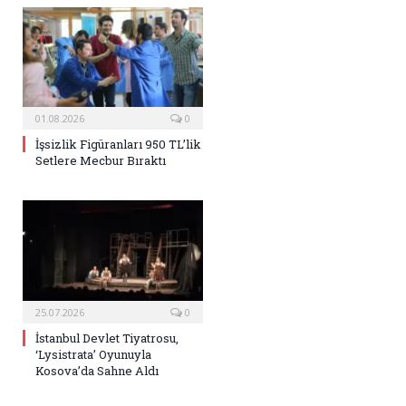
01.08.2026
0
İşsizlik Figüranları 950 TL’lik
Setlere Mecbur Bıraktı
25.07.2026
0
İstanbul Devlet Tiyatrosu,
‘Lysistrata’ Oyunuyla
Kosova’da Sahne Aldı