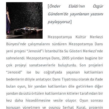
[
Önder Elaldı’nın Özgür
Gündem’de yayınlanan yazısını
paylaşıyoruz
.]
Mezopotamya Kültür Merkezi
Bünyesi’nde çalışmalarını sürdüren Mezopotamya Dans
yeni projesi “Jenosid”i İstanbul’da Su Gösteri Merkezi’nde
sahnelendi. Mezopotamya Dans, 2005 yılından bugüne bir
çok projeyi sanatseverlerle buluşturdu. Son projeleri
“Jenosid” ise bu coğrafyada yaşanan katliamları
bedenlerin diliyle anlatıyor. Dans Tiyatrosu olarak da ifade
bulan oyun, bir yandan katliamları dile getirirken diğer
yandan da üstü örtülen katliamların kitleler tarafından bir
kez daha hissedilmesine vesile oluyor. Oyun sonrası
konuşan yönetmen ve oyuncu Serhat Kural, projenin