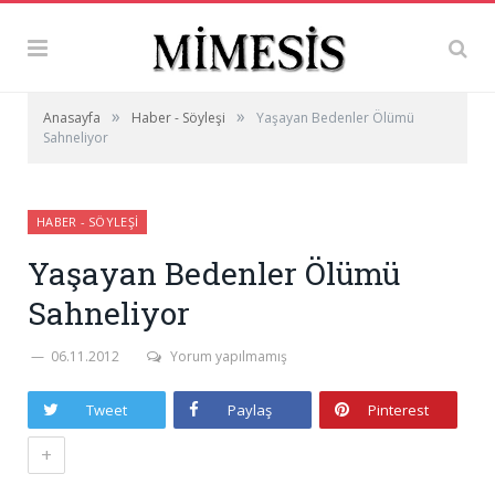
»
»
Anasayfa
Haber - Söyleşi
Yaşayan Bedenler Ölümü
Sahneliyor
HABER - SÖYLEŞI
Yaşayan Bedenler Ölümü
Sahneliyor
06.11.2012
Yorum yapılmamış
Tweet
Paylaş
Pinterest
+