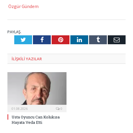
Özgür Gündem
PAYLAŞ.
Twitter
Facebook
Pinterest
LinkedIn
Tumblr
E-
Posta
ILIŞKILI
YAZILAR
01.08.2026
0
Usta Oyuncu Can Kolukısa
Hayata Veda Etti