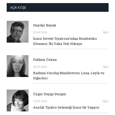
AÇIK KÖŞE
Haydar Bayak
29.04.2026
0
İzmir Devlet Tiyatrosu’ndan Rembetiko
Efsanesi: İki Yaka Tek Hikaye
Fuldem Özkan
26.03.2026
0
Kadının Varoluş Manifestosu: Lena, Leyla ve
Diğerleri
Özgür Duygu Durgun
13.03.2026
0
Asırlık Tiyatro Geleneği İzmir’de Yaşıyor