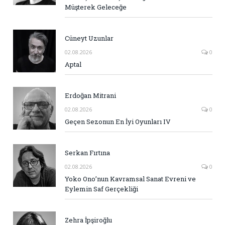
Müşterek Geleceğe
Cüneyt Uzunlar
02.08.2026
0
Aptal
Erdoğan Mitrani
02.08.2026
0
Geçen Sezonun En İyi Oyunları IV
Serkan Fırtına
02.08.2026
0
Yoko Ono’nun Kavramsal Sanat Evreni ve
Eylemin Saf Gerçekliği
Zehra İpşiroğlu