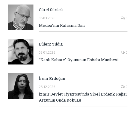
Gürel Sürücü
05.03.2026
0
Medea’nın Kafasına Dair
Bülent Yıldız
03.01.2026
0
“Kanlı Kabare” Oyununun Esbabı Mucibesi
İrem Erdoğan
25.12.2025
0
İzmir Devlet Tiyatrosu’nda Sibel Erdenk Rejisi:
Arzunun Onda Dokuzu