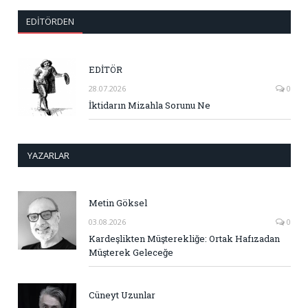
EDITÖRDEN
EDİTÖR
28.07.2026
0
İktidarın Mizahla Sorunu Ne
YAZARLAR
Metin Göksel
03.08.2026
0
Kardeşlikten Müşterekliğe: Ortak Hafızadan
Müşterek Geleceğe
Cüneyt Uzunlar