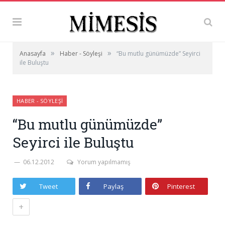
»
»
Anasayfa
Haber - Söyleşi
“Bu mutlu günümüzde” Seyirci
ile Buluştu
HABER - SÖYLEŞI
“Bu mutlu günümüzde”
Seyirci ile Buluştu
06.12.2012
Yorum yapılmamış
Tweet
Paylaş
Pinterest
+