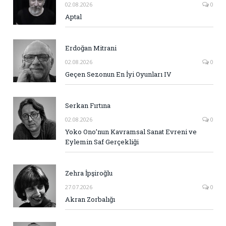
02.08.2026
0
Aptal
Erdoğan Mitrani
02.08.2026
0
Geçen Sezonun En İyi Oyunları IV
Serkan Fırtına
02.08.2026
0
Yoko Ono’nun Kavramsal Sanat Evreni ve
Eylemin Saf Gerçekliği
Zehra İpşiroğlu
27.07.2026
0
Akran Zorbalığı