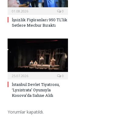
01.08.2026
0
İşsizlik Figüranları 950 TL’lik
Setlere Mecbur Bıraktı
25.07.2026
0
İstanbul Devlet Tiyatrosu,
‘Lysistrata’ Oyunuyla
Kosova’da Sahne Aldı
Yorumlar kapatıldı.