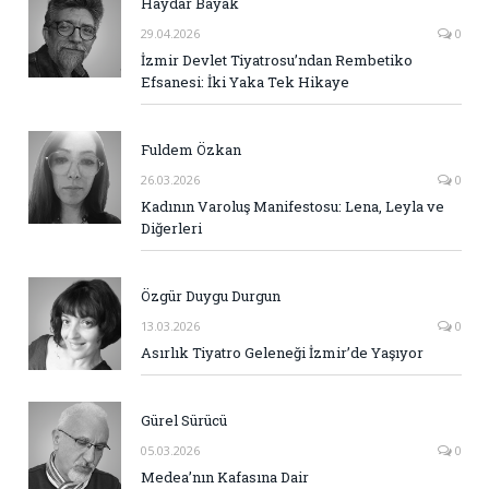
Haydar Bayak
29.04.2026
0
İzmir Devlet Tiyatrosu’ndan Rembetiko
Efsanesi: İki Yaka Tek Hikaye
Fuldem Özkan
26.03.2026
0
Kadının Varoluş Manifestosu: Lena, Leyla ve
Diğerleri
Özgür Duygu Durgun
13.03.2026
0
Asırlık Tiyatro Geleneği İzmir’de Yaşıyor
Gürel Sürücü
05.03.2026
0
Medea’nın Kafasına Dair