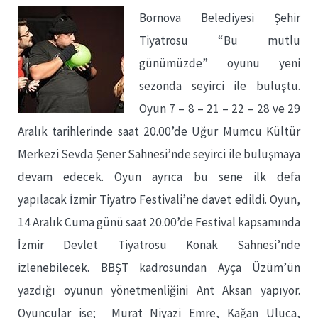
Bornova Belediyesi Şehir
Tiyatrosu “Bu mutlu
günümüzde” oyunu yeni
sezonda seyirci ile buluştu.
Oyun 7 – 8 – 21 – 22 – 28 ve 29
Aralık tarihlerinde saat 20.00’de Uğur Mumcu Kültür
Merkezi Sevda Şener Sahnesi’nde seyirci ile buluşmaya
devam edecek. Oyun ayrıca bu sene ilk defa
yapılacak İzmir Tiyatro Festivali’ne davet edildi. Oyun,
14 Aralık Cuma günü saat 20.00’de Festival kapsamında
İzmir Devlet Tiyatrosu Konak Sahnesi’nde
izlenebilecek. BBŞT kadrosundan Ayça Üzüm’ün
yazdığı oyunun yönetmenliğini Ant Aksan yapıyor.
Oyuncular ise; Murat Niyazi Emre, Kağan Uluca,