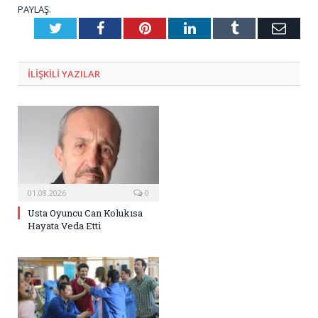
PAYLAŞ.
Twitter
Facebook
Pinterest
LinkedIn
Tumblr
E-
Posta
ILIŞKILI
YAZILAR
01.08.2026
0
Usta Oyuncu Can Kolukısa
Hayata Veda Etti