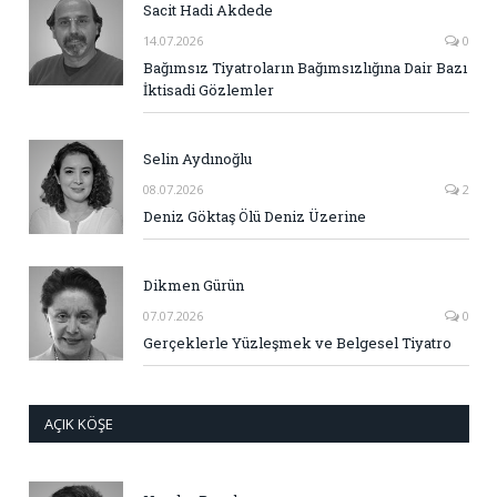
Sacit Hadi Akdede
14.07.2026
0
Bağımsız Tiyatroların Bağımsızlığına Dair Bazı
İktisadi Gözlemler
Selin Aydınoğlu
08.07.2026
2
Deniz Göktaş Ölü Deniz Üzerine
Dikmen Gürün
07.07.2026
0
Gerçeklerle Yüzleşmek ve Belgesel Tiyatro
AÇIK KÖŞE