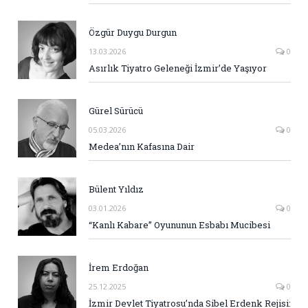
Özgür Duygu Durgun
13.03.2026
0
Asırlık Tiyatro Geleneği İzmir’de Yaşıyor
Gürel Sürücü
05.03.2026
0
Medea’nın Kafasına Dair
Bülent Yıldız
03.01.2026
0
“Kanlı Kabare” Oyununun Esbabı Mucibesi
İrem Erdoğan
25.12.2025
0
İzmir Devlet Tiyatrosu’nda Sibel Erdenk Rejisi: