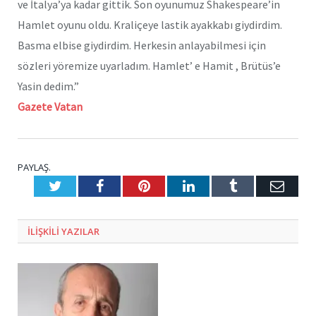
ve İtalya’ya kadar gittik. Son oyunumuz Shakespeare’in
Hamlet oyunu oldu. Kraliçeye lastik ayakkabı giydirdim.
Basma elbise giydirdim. Herkesin anlayabilmesi için
sözleri yöremize uyarladım. Hamlet’ e Hamit , Brütüs’e
Yasin dedim.”
Gazete Vatan
PAYLAŞ.
Twitter
Facebook
Pinterest
LinkedIn
Tumblr
E-
Posta
ILIŞKILI
YAZILAR