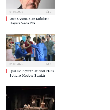
01.08.2026
0
Usta Oyuncu Can Kolukısa
Hayata Veda Etti
01.08.2026
0
İşsizlik Figüranları 950 TL’lik
Setlere Mecbur Bıraktı