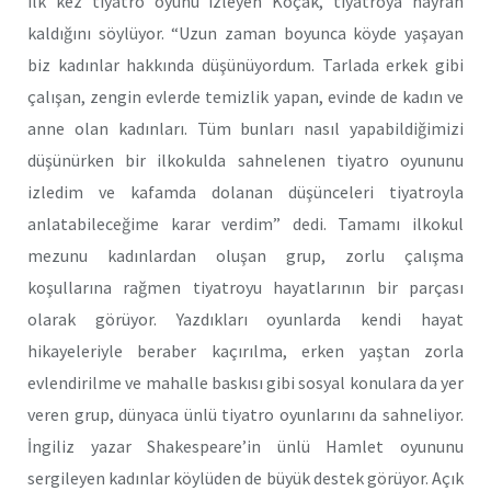
ilk kez tiyatro oyunu izleyen Koçak, tiyatroya hayran
kaldığını söylüyor. “Uzun zaman boyunca köyde yaşayan
biz kadınlar hakkında düşünüyordum. Tarlada erkek gibi
çalışan, zengin evlerde temizlik yapan, evinde de kadın ve
anne olan kadınları. Tüm bunları nasıl yapabildiğimizi
düşünürken bir ilkokulda sahnelenen tiyatro oyununu
izledim ve kafamda dolanan düşünceleri tiyatroyla
anlatabileceğime karar verdim” dedi. Tamamı ilkokul
mezunu kadınlardan oluşan grup, zorlu çalışma
koşullarına rağmen tiyatroyu hayatlarının bir parçası
olarak görüyor. Yazdıkları oyunlarda kendi hayat
hikayeleriyle beraber kaçırılma, erken yaştan zorla
evlendirilme ve mahalle baskısı gibi sosyal konulara da yer
veren grup, dünyaca ünlü tiyatro oyunlarını da sahneliyor.
İngiliz yazar Shakespeare’in ünlü Hamlet oyununu
sergileyen kadınlar köylüden de büyük destek görüyor. Açık