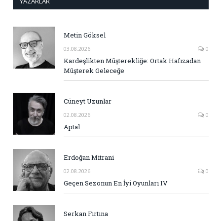
YAZARLAR
Metin Göksel
03.08.2026
0
Kardeşlikten Müşterekliğe: Ortak Hafızadan
Müşterek Geleceğe
Cüneyt Uzunlar
02.08.2026
0
Aptal
Erdoğan Mitrani
02.08.2026
0
Geçen Sezonun En İyi Oyunları IV
Serkan Fırtına