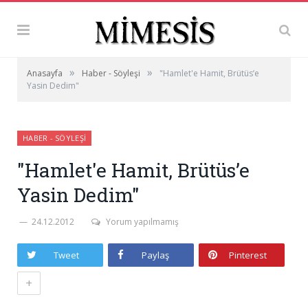
»
»
Anasayfa
Haber - Söyleşi
"Hamlet'e Hamit, Brütüs’e
Yasin Dedim"
HABER - SÖYLEŞI
"Hamlet'e Hamit, Brütüs’e
Yasin Dedim"
24.12.2012
Yorum yapılmamış
Tweet
Paylaş
Pinterest
+