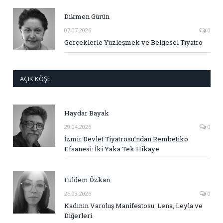
Dikmen Gürün
07.07.2026
0
Gerçeklerle Yüzleşmek ve Belgesel Tiyatro
AÇIK KÖŞE
Haydar Bayak
29.04.2026
0
İzmir Devlet Tiyatrosu’ndan Rembetiko
Efsanesi: İki Yaka Tek Hikaye
Fuldem Özkan
26.03.2026
0
Kadının Varoluş Manifestosu: Lena, Leyla ve
Diğerleri