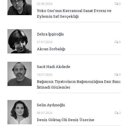
02.08.2026
0
Yoko Ono’nun Kavramsal Sanat Evreni ve
Eylemin Saf Gerçekliği
Zehra İpşiroğlu
27.07.2026
0
Akran Zorbalığı
Sacit Hadi Akdede
14.07.2026
0
Bağımsız Tiyatroların Bağımsızlığına Dair Bazı
İktisadi Gözlemler
Selin Aydınoğlu
08.07.2026
2
Deniz Göktaş Ölü Deniz Üzerine