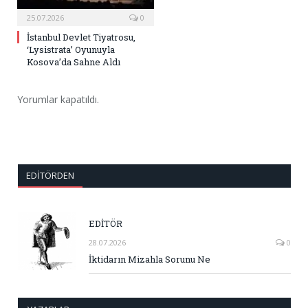
25.07.2026
0
İstanbul Devlet Tiyatrosu,
‘Lysistrata’ Oyunuyla
Kosova’da Sahne Aldı
Yorumlar kapatıldı.
EDITÖRDEN
EDİTÖR
28.07.2026
0
İktidarın Mizahla Sorunu Ne