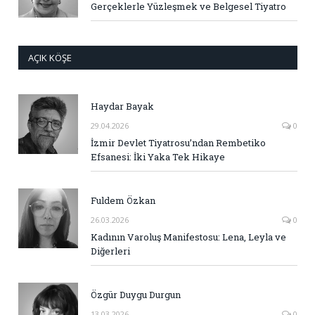
Gerçeklerle Yüzleşmek ve Belgesel Tiyatro
AÇIK KÖŞE
Haydar Bayak
29.04.2026
0
İzmir Devlet Tiyatrosu’ndan Rembetiko
Efsanesi: İki Yaka Tek Hikaye
Fuldem Özkan
26.03.2026
0
Kadının Varoluş Manifestosu: Lena, Leyla ve
Diğerleri
Özgür Duygu Durgun
13.03.2026
0