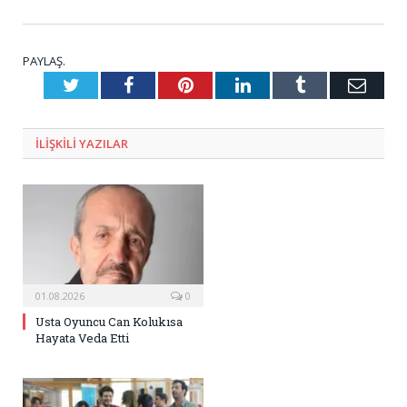
PAYLAŞ.
Twitter
Facebook
Pinterest
LinkedIn
Tumblr
E-
Posta
ILIŞKILI
YAZILAR
01.08.2026
0
Usta Oyuncu Can Kolukısa
Hayata Veda Etti