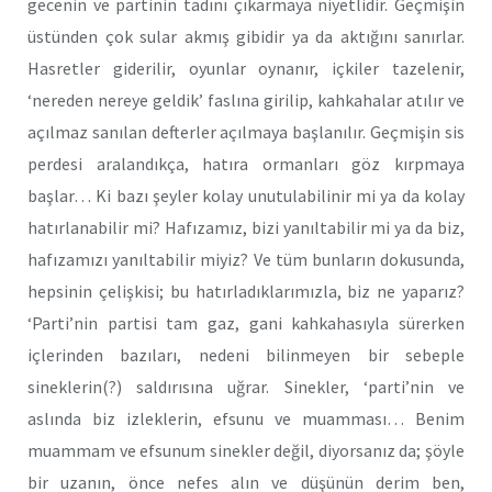
gecenin ve partinin tadını çıkarmaya niyetlidir. Geçmişin
üstünden çok sular akmış gibidir ya da aktığını sanırlar.
Hasretler giderilir, oyunlar oynanır, içkiler tazelenir,
‘nereden nereye geldik’ faslına girilip, kahkahalar atılır ve
açılmaz sanılan defterler açılmaya başlanılır. Geçmişin sis
perdesi aralandıkça, hatıra ormanları göz kırpmaya
başlar… Ki bazı şeyler kolay unutulabilinir mi ya da kolay
hatırlanabilir mi? Hafızamız, bizi yanıltabilir mi ya da biz,
hafızamızı yanıltabilir miyiz? Ve tüm bunların dokusunda,
hepsinin çelişkisi; bu hatırladıklarımızla, biz ne yaparız?
‘Parti’nin partisi tam gaz, gani kahkahasıyla sürerken
içlerinden bazıları, nedeni bilinmeyen bir sebeple
sineklerin(?) saldırısına uğrar. Sinekler, ‘parti’nin ve
aslında biz izleklerin, efsunu ve muamması… Benim
muammam ve efsunum sinekler değil, diyorsanız da; şöyle
bir uzanın, önce nefes alın ve düşünün derim ben,