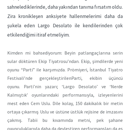
sahnelediklerinde, daha yakından tanıma fırsatım oldu.
Zira kronikleşen anksiyete hallenmelerimi daha da
şukela eden Largo Desolato ile kendilerinden çok
etkilendiğimi itiraf etmeliyim.
Kimden mi bahsediyorum: Beyin patlangaçlarına serin
sular döktüren Ekip Tiyatrosu’ndan. Ekip, şimdilerde yeni
oyunu “Parti” ile karşımızda. Prömiyeri, İstanbul Tiyatro
Festivali’nde gerçekleştirilenParti, ekibin üçüncü
oyunu. Parti’nin yazarı; ‘Largo Desolato’ ve ‘Nerde
Kalmıştık’ oyunlarındaki performansıyla, izleyenlerini
mest eden Cem Uslu. Dile kolay, 150 dakikalık bir metin
ortaya çıkarmış Uslu ve üstüne üstlük rejisine de imzasını
çakmış. Tabii bu kıvamında metni, pek şahane
oyunculuklarıyla daha da devleştiren performansları da es