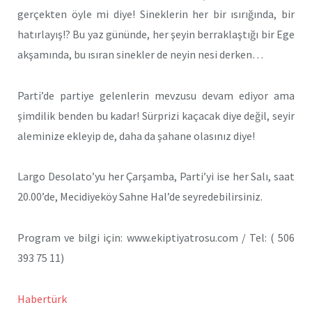
gerçekten öyle mi diye! Sineklerin her bir ısırığında, bir
hatırlayış!? Bu yaz gününde, her şeyin berraklaştığı bir Ege
akşamında, bu ısıran sinekler de neyin nesi derken…
Parti’de partiye gelenlerin mevzusu devam ediyor ama
şimdilik benden bu kadar! Sürprizi kaçacak diye değil, seyir
aleminize ekleyip de, daha da şahane olasınız diye!
Largo Desolato’yu her Çarşamba, Parti’yi ise her Salı, saat
20.00’de, Mecidiyeköy Sahne Hal’de seyredebilirsiniz.
Program ve bilgi için: www.ekiptiyatrosu.com / Tel: ( 506
393 75 11)
Habertürk