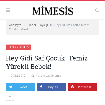
»
»
Anasayfa
Haber - Söyleşi
Hey Gidi Saf Çocuk! Temiz
Yürekli Bebek!
HABER - SÖYLEŞI
Hey Gidi Saf Çocuk! Temiz
Yürekli Bebek!
24.12.2012
Yorum yapılmamış
Tweet
Paylaş
Pinterest
+