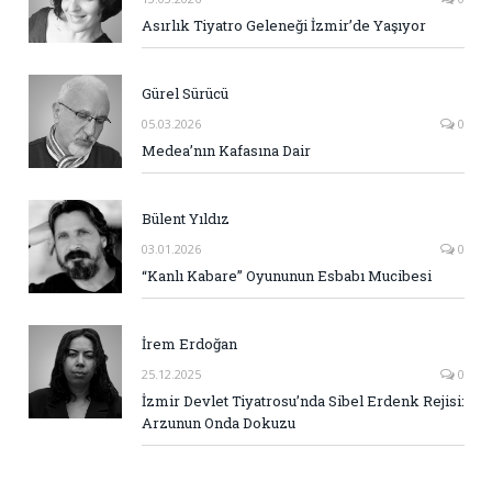
Asırlık Tiyatro Geleneği İzmir’de Yaşıyor
Gürel Sürücü
05.03.2026
0
Medea’nın Kafasına Dair
Bülent Yıldız
03.01.2026
0
“Kanlı Kabare” Oyununun Esbabı Mucibesi
İrem Erdoğan
25.12.2025
0
İzmir Devlet Tiyatrosu’nda Sibel Erdenk Rejisi:
Arzunun Onda Dokuzu