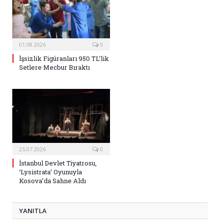
01.08.2026
0
İşsizlik Figüranları 950 TL’lik
Setlere Mecbur Bıraktı
25.07.2026
0
İstanbul Devlet Tiyatrosu,
‘Lysistrata’ Oyunuyla
Kosova’da Sahne Aldı
YANITLA