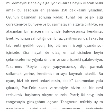
mu demeyin! Bana öyle geliyor ki -biraz beylik olacak belki
ama- bu sezonun en şahane 150 dakikasını yaşadım.
Oyunun başından sonuna kadar, tuhaf bir psişik algı
çörekleniyor bünyeye ve bu sarmalayan algıyla birlikte, en
âlâsından bir maceranın içinde buluyorsunuz kendinizi.
Evet, konunun sahiciliğinden biraz geriliyorsunuz, fakat bu
labirenti gedikli oyun, hiç bitmesin isteği uyandırıyor
içinizde. Zira hayali de olsa, en sahicisinden beyin
çekmecelerine yığınla ünlem ve soru işareti çakılıveriyor.
Yazarının: “Böyle böyle yapıyorsunuz, diye parmak
sallamak yerine, kendimizi ortaya koymak istedik. Bu
oyun, bizi bir nevi tedavi etsin, dedik” tanımından yola
çıkarak, Parti’nin start vermesiyle bizim de bir nevi
tedavimiz başlamış oluyor aslında. Parti; iki sevgilinin
tangosuyla girizgahını açıyor. Tangonun müthiş uyum
gerektiren disiplinini, iki oyuncunun bedeninde