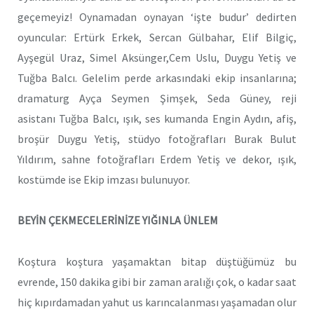
geçemeyiz! Oynamadan oynayan ‘işte budur’ dedirten
oyuncular: Ertürk Erkek, Sercan Gülbahar, Elif Bilgiç,
Ayşegül Uraz, Simel Aksünger,Cem Uslu, Duygu Yetiş ve
Tuğba Balcı. Gelelim perde arkasındaki ekip insanlarına;
dramaturg Ayça Seymen Şimşek, Seda Güney, reji
asistanı Tuğba Balcı, ışık, ses kumanda Engin Aydın, afiş,
broşür Duygu Yetiş, stüdyo fotoğrafları Burak Bulut
Yıldırım, sahne fotoğrafları Erdem Yetiş ve dekor, ışık,
kostümde ise Ekip imzası bulunuyor.
BEYİN ÇEKMECELERİNİZE YIĞINLA ÜNLEM
Koştura koştura yaşamaktan bitap düştüğümüz bu
evrende, 150 dakika gibi bir zaman aralığı çok, o kadar saat
hiç kıpırdamadan yahut us karıncalanması yaşamadan olur