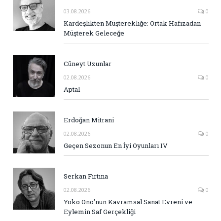
03.08.2026
0
Kardeşlikten Müşterekliğe: Ortak Hafızadan
Müşterek Geleceğe
Cüneyt Uzunlar
02.08.2026
0
Aptal
Erdoğan Mitrani
02.08.2026
0
Geçen Sezonun En İyi Oyunları IV
Serkan Fırtına
02.08.2026
0
Yoko Ono’nun Kavramsal Sanat Evreni ve
Eylemin Saf Gerçekliği