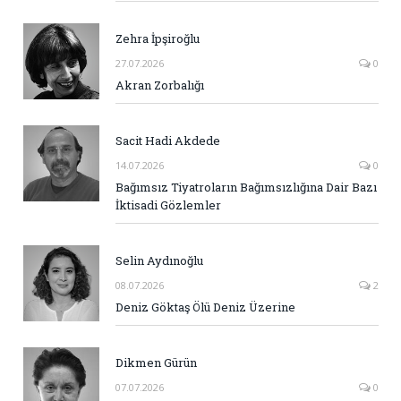
Zehra İpşiroğlu
27.07.2026
0
Akran Zorbalığı
Sacit Hadi Akdede
14.07.2026
0
Bağımsız Tiyatroların Bağımsızlığına Dair Bazı
İktisadi Gözlemler
Selin Aydınoğlu
08.07.2026
2
Deniz Göktaş Ölü Deniz Üzerine
Dikmen Gürün
07.07.2026
0