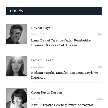
AÇIK KÖŞE
Haydar Bayak
29.04.2026
0
İzmir Devlet Tiyatrosu’ndan Rembetiko
Efsanesi: İki Yaka Tek Hikaye
Fuldem Özkan
26.03.2026
0
Kadının Varoluş Manifestosu: Lena, Leyla ve
Diğerleri
Özgür Duygu Durgun
13.03.2026
0
Asırlık Tiyatro Geleneği İzmir’de Yaşıyor