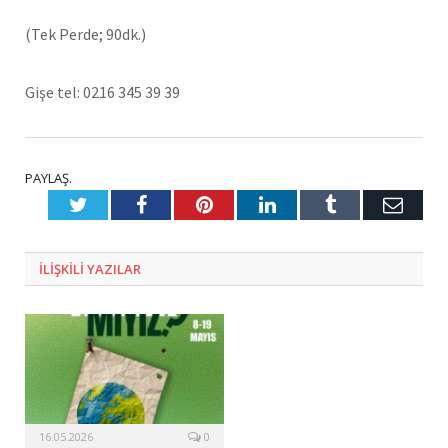
(Tek Perde; 90dk.)
Gişe tel: 0216 345 39 39
PAYLAŞ.
Twitter
Facebook
Pinterest
LinkedIn
Tumblr
E-
Posta
ILIŞKILI
YAZILAR
16.05.2026
0