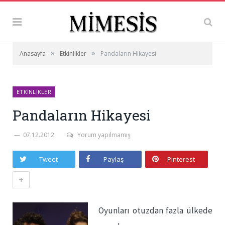
»
»
Anasayfa
Etkinlikler
Pandaların Hikayesi
ETKINLIKLER
Pandaların Hikayesi
07.12.2012
Yorum yapılmamış
Tweet
Paylaş
Pinterest
+
Oyunları otuzdan fazla ülkede