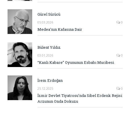
Gürel Sürücü
05.03.2026
0
Medea’nın Kafasına Dair
Bülent Yıldız
03.01.2026
0
“Kanlı Kabare” Oyununun Esbabı Mucibesi
İrem Erdoğan
25.12.2025
0
İzmir Devlet Tiyatrosu’nda Sibel Erdenk Rejisi:
Arzunun Onda Dokuzu