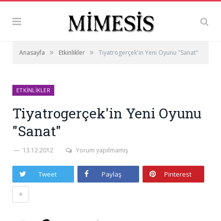
»
»
Anasayfa
Etkinlikler
Tiyatrogerçek'in Yeni Oyunu "Sanat"
ETKINLIKLER
Tiyatrogerçek'in Yeni Oyunu
"Sanat"
13.12.2012
Yorum yapılmamış
Tweet
Paylaş
Pinterest
+