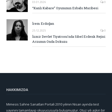
03.01.2026
0
“Kanlı Kabare” Oyununun Esbabı Mucibesi
İrem Erdoğan
25.12.2025
0
İzmir Devlet Tiyatrosu’nda Sibel Erdenk Rejisi:
Arzunun Onda Dokuzu
HAKKIMIZDA
Mimesis Sahne Sanatları Portali 2010 yılının Nisan ayında test
yayınını tamamlayıp okuyucusuyla buluşmuştur. Otuz yılı aşkın bir