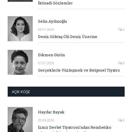
İktisadi Gözlemler
Selin Aydınoğlu
08.07.2026
2
Deniz Göktaş Ölü Deniz Üzerine
Dikmen Gürün
07.07.2026
0
Gerçeklerle Yüzleşmek ve Belgesel Tiyatro
AÇIK KÖŞE
Haydar Bayak
29.04.2026
0
İzmir Devlet Tiyatrosu’ndan Rembetiko