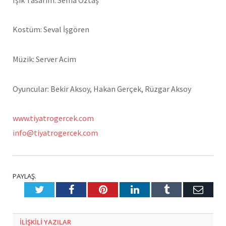
Kostüm: Seval İşgören
Müzik: Server Acim
Oyuncular: Bekir Aksoy, Hakan Gerçek, Rüzgar Aksoy
www.tiyatrogercek.com
info@tiyatrogercek.com
PAYLAŞ.
Twitter
Facebook
Pinterest
LinkedIn
Tumblr
E-
Posta
ILIŞKILI
YAZILAR