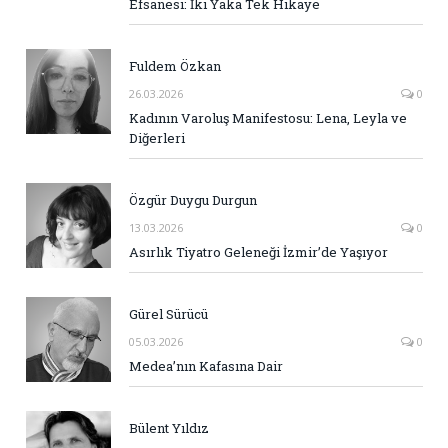
Efsanesi: İki Yaka Tek Hikaye
Fuldem Özkan
26.03.2026
0
Kadının Varoluş Manifestosu: Lena, Leyla ve
Diğerleri
Özgür Duygu Durgun
13.03.2026
0
Asırlık Tiyatro Geleneği İzmir’de Yaşıyor
Gürel Sürücü
05.03.2026
0
Medea’nın Kafasına Dair
Bülent Yıldız