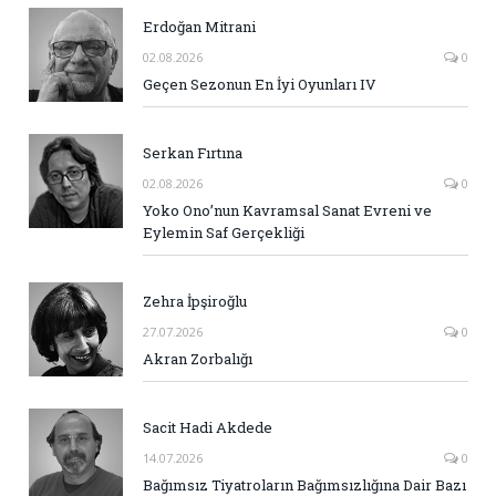
Erdoğan Mitrani
02.08.2026
0
Geçen Sezonun En İyi Oyunları IV
Serkan Fırtına
02.08.2026
0
Yoko Ono’nun Kavramsal Sanat Evreni ve
Eylemin Saf Gerçekliği
Zehra İpşiroğlu
27.07.2026
0
Akran Zorbalığı
Sacit Hadi Akdede
14.07.2026
0
Bağımsız Tiyatroların Bağımsızlığına Dair Bazı