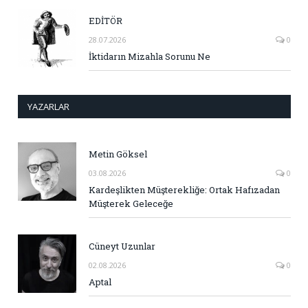
EDİTÖR
28.07.2026
0
İktidarın Mizahla Sorunu Ne
YAZARLAR
Metin Göksel
03.08.2026
0
Kardeşlikten Müşterekliğe: Ortak Hafızadan
Müşterek Geleceğe
Cüneyt Uzunlar
02.08.2026
0
Aptal