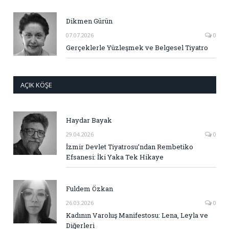
Dikmen Gürün
07.07.2026
0
Gerçeklerle Yüzleşmek ve Belgesel Tiyatro
AÇIK KÖŞE
Haydar Bayak
29.04.2026
0
İzmir Devlet Tiyatrosu’ndan Rembetiko
Efsanesi: İki Yaka Tek Hikaye
Fuldem Özkan
26.03.2026
0
Kadının Varoluş Manifestosu: Lena, Leyla ve
Diğerleri