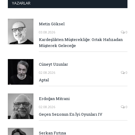
YAZARLAR
Metin Göksel
03.08.2026
0
Kardeşlikten Müşterekliğe: Ortak Hafızadan
Müşterek Geleceğe
Cüneyt Uzunlar
02.08.2026
0
Aptal
Erdoğan Mitrani
02.08.2026
0
Geçen Sezonun En İyi Oyunları IV
Serkan Fırtına