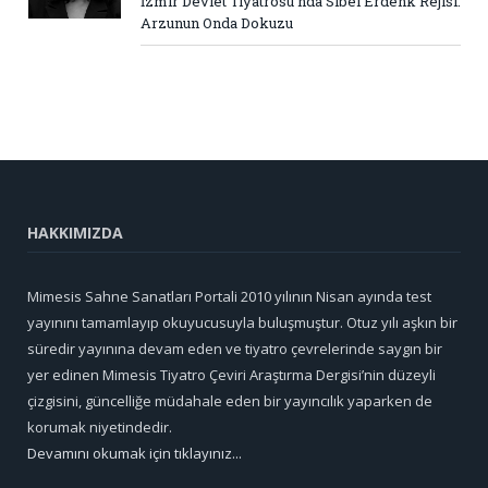
İzmir Devlet Tiyatrosu’nda Sibel Erdenk Rejisi:
Arzunun Onda Dokuzu
HAKKIMIZDA
Mimesis Sahne Sanatları Portali 2010 yılının Nisan ayında test
yayınını tamamlayıp okuyucusuyla buluşmuştur. Otuz yılı aşkın bir
süredir yayınına devam eden ve tiyatro çevrelerinde saygın bir
yer edinen Mimesis Tiyatro Çeviri Araştırma Dergisi’nin düzeyli
çizgisini, güncelliğe müdahale eden bir yayıncılık yaparken de
korumak niyetindedir.
Devamını okumak için tıklayınız...