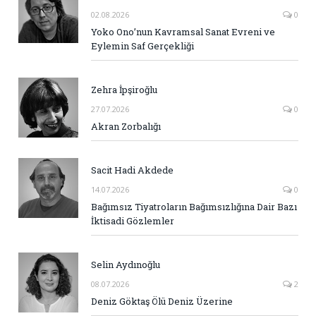
02.08.2026
0
Yoko Ono’nun Kavramsal Sanat Evreni ve
Eylemin Saf Gerçekliği
Zehra İpşiroğlu
27.07.2026
0
Akran Zorbalığı
Sacit Hadi Akdede
14.07.2026
0
Bağımsız Tiyatroların Bağımsızlığına Dair Bazı
İktisadi Gözlemler
Selin Aydınoğlu
08.07.2026
2
Deniz Göktaş Ölü Deniz Üzerine