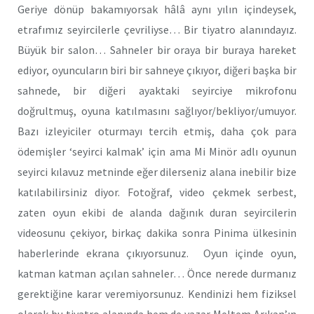
Geriye dönüp bakamıyorsak hâlâ aynı yılın içindeysek,
etrafımız seyircilerle çevriliyse… Bir tiyatro alanındayız.
Büyük bir salon… Sahneler bir oraya bir buraya hareket
ediyor, oyuncuların biri bir sahneye çıkıyor, diğeri başka bir
sahnede, bir diğeri ayaktaki seyirciye mikrofonu
doğrultmuş, oyuna katılmasını sağlıyor/bekliyor/umuyor.
Bazı izleyiciler oturmayı tercih etmiş, daha çok para
ödemişler ‘seyirci kalmak’ için ama Mi Minör adlı oyunun
seyirci kılavuz metninde eğer dilerseniz alana inebilir bize
katılabilirsiniz diyor. Fotoğraf, video çekmek serbest,
zaten oyun ekibi de alanda dağınık duran seyircilerin
videosunu çekiyor, birkaç dakika sonra Pinima ülkesinin
haberlerinde ekrana çıkıyorsunuz. Oyun içinde oyun,
katman katman açılan sahneler… Önce nerede durmanız
gerektiğine karar veremiyorsunuz. Kendinizi hem fiziksel
olarak bu tiyatro alanında hem de yazar Meltem Arıkan’ın