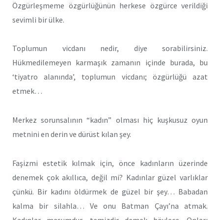
Özgürleşmeme özgürlüğünün herkese özgürce verildiği
sevimli bir ülke.
Toplumun vicdanı nedir, diye sorabilirsiniz.
Hükmedilemeyen karmaşık zamanın içinde burada, bu
‘tiyatro alanında’, toplumun vicdanı; özgürlüğü azat
etmek…
Merkez sorunsalının “kadın” olması hiç kuşkusuz oyun
metnini en derin ve dürüst kılan şey.
Faşizmi estetik kılmak için, önce kadınların üzerinde
denemek çok akıllıca, değil mi? Kadınlar güzel varlıklar
çünkü. Bir kadını öldürmek de güzel bir şey… Babadan
kalma bir silahla… Ve onu Batman Çayı’na atmak.
Kadınlar masumdur, temizdir demek böylece. Onları