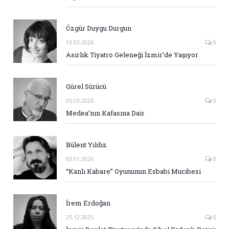
Özgür Duygu Durgun
13.03.2026
0
Asırlık Tiyatro Geleneği İzmir’de Yaşıyor
Gürel Sürücü
05.03.2026
0
Medea’nın Kafasına Dair
Bülent Yıldız
03.01.2026
0
“Kanlı Kabare” Oyununun Esbabı Mucibesi
İrem Erdoğan
25.12.2025
0