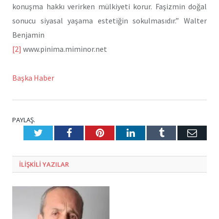
konuşma hakkı verirken mülkiyeti korur. Faşizmin doğal
sonucu siyasal yaşama estetiğin sokulmasıdır.” Walter
Benjamin
[2]
www.pinima.miminor.net
Başka Haber
PAYLAŞ.
Twitter
Facebook
Pinterest
LinkedIn
Tumblr
E-
Posta
ILIŞKILI
YAZILAR