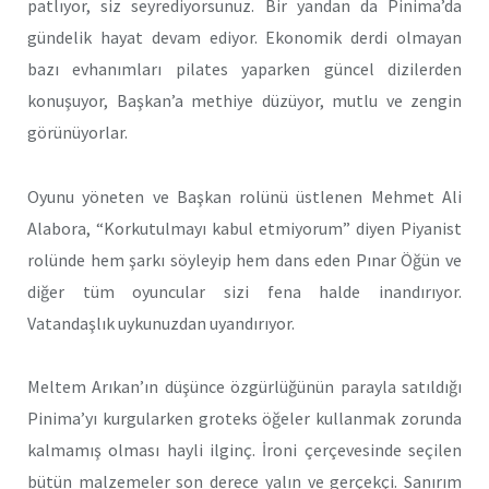
patlıyor, siz seyrediyorsunuz. Bir yandan da Pinima’da
gündelik hayat devam ediyor. Ekonomik derdi olmayan
bazı evhanımları pilates yaparken güncel dizilerden
konuşuyor, Başkan’a methiye düzüyor, mutlu ve zengin
görünüyorlar.
Oyunu yöneten ve Başkan rolünü üstlenen Mehmet Ali
Alabora, “Korkutulmayı kabul etmiyorum” diyen Piyanist
rolünde hem şarkı söyleyip hem dans eden Pınar Öğün ve
diğer tüm oyuncular sizi fena halde inandırıyor.
Vatandaşlık uykunuzdan uyandırıyor.
Meltem Arıkan’ın düşünce özgürlüğünün parayla satıldığı
Pinima’yı kurgularken groteks öğeler kullanmak zorunda
kalmamış olması hayli ilginç. İroni çerçevesinde seçilen
bütün malzemeler son derece yalın ve gerçekçi. Sanırım