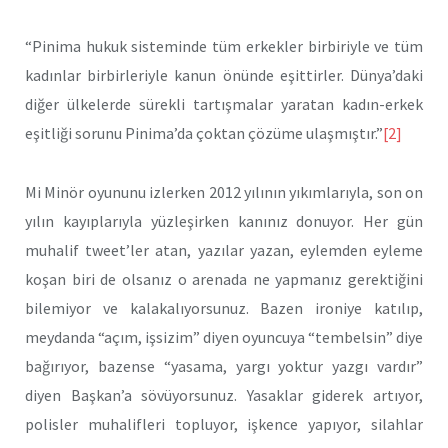
“Pinima hukuk sisteminde tüm erkekler birbiriyle ve tüm
kadınlar birbirleriyle kanun önünde eşittirler. Dünya’daki
diğer ülkelerde sürekli tartışmalar yaratan kadın-erkek
eşitliği sorunu Pinima’da çoktan çözüme ulaşmıştır.”
[2]
Mi Minör oyununu izlerken 2012 yılının yıkımlarıyla, son on
yılın kayıplarıyla yüzleşirken kanınız donuyor. Her gün
muhalif tweet’ler atan, yazılar yazan, eylemden eyleme
koşan biri de olsanız o arenada ne yapmanız gerektiğini
bilemiyor ve kalakalıyorsunuz. Bazen ironiye katılıp,
meydanda “açım, işsizim” diyen oyuncuya “tembelsin” diye
bağırıyor, bazense “yasama, yargı yoktur yazgı vardır”
diyen Başkan’a sövüyorsunuz. Yasaklar giderek artıyor,
polisler muhalifleri topluyor, işkence yapıyor, silahlar