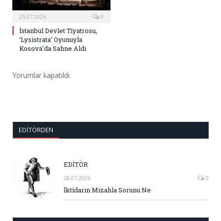
25.07.2026
0
İstanbul Devlet Tiyatrosu,
‘Lysistrata’ Oyunuyla
Kosova’da Sahne Aldı
Yorumlar kapatıldı.
EDITÖRDEN
EDİTÖR
28.07.2026
0
İktidarın Mizahla Sorunu Ne