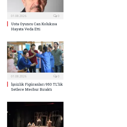
01.08.2026
0
Usta Oyuncu Can Kolukısa
Hayata Veda Etti
01.08.2026
0
İşsizlik Figüranları 950 TL’lik
Setlere Mecbur Bıraktı