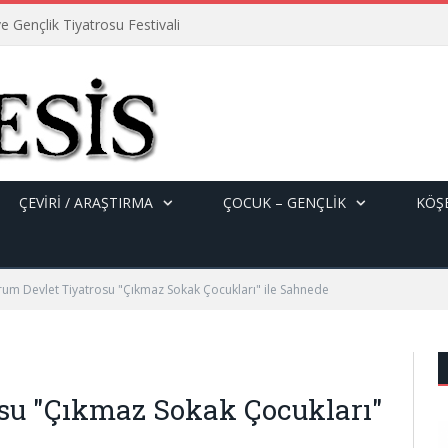
e Gençlik Tiyatrosu Festivali
ÇEVİRİ / ARAŞTIRMA
ÇOCUK – GENÇLIK
KÖŞE
rum Devlet Tiyatrosu "Çıkmaz Sokak Çocukları" ile Sahnede
su "Çıkmaz Sokak Çocukları"