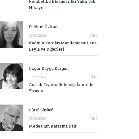
Rembetiko Efsanesi: İki Yaka Tek
Hikaye
Fuldem Özkan
26.03.2026
0
Kadının Varoluş Manifestosu: Lena,
Leyla ve Diğerleri
Özgür Duygu Durgun
13.03.2026
0
Asırlık Tiyatro Geleneği İzmir’de
Yaşıyor
Gürel Sürücü
05.03.2026
0
Medea’nın Kafasına Dair