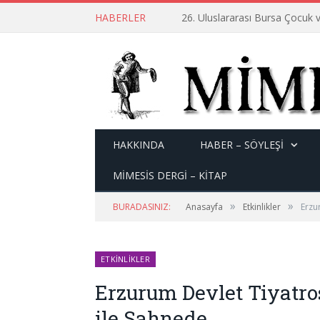
HABERLER
26. Uluslararası Bursa Çocuk v
HAKKINDA
HABER – SÖYLEŞI
MİMESİS DERGİ – KİTAP
»
»
BURADASINIZ:
Anasayfa
Etkinlikler
Erzu
ETKINLIKLER
Erzurum Devlet Tiyatro
ile Sahnede