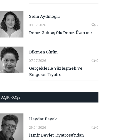
Selin Aydınoğlu
08.07.2026
2
Deniz Göktaş Ölü Deniz Üzerine
Dikmen Gürün
07.07.2026
0
Gerçeklerle Yüzleşmek ve
Belgesel Tiyatro
AÇIK KÖŞE
Haydar Bayak
29.04.2026
0
İzmir Devlet Tiyatrosu’ndan