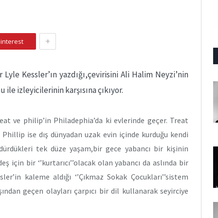
+
interest
 Lyle Kessler’ın yazdığı,çevirisini Ali Halim Neyzi’nin
le izleyicilerinin karşısına çıkıyor.
at ve philip’in Philadephia’da ki evlerinde geçer. Treat
Phillip ise dış dünyadan uzak evin içinde kurduğu kendi
dürdükleri tek düze yaşam,bir gece yabancı bir kişinin
eş için bir ‘’kurtarıcı’’olacak olan yabancı da aslında bir
ler’in kaleme aldığı ‘’Çıkmaz Sokak Çocukları’’sistem
ndan geçen olayları çarpıcı bir dil kullanarak seyirciye