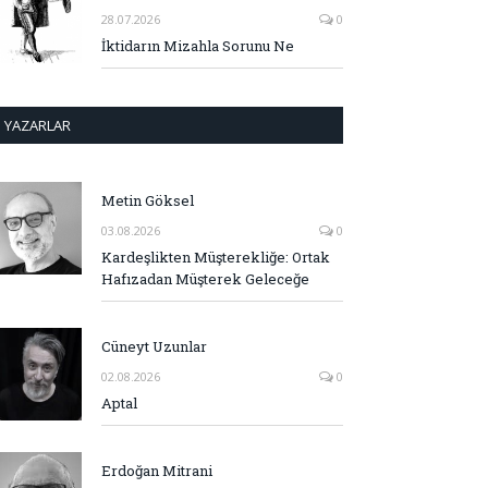
28.07.2026
0
İktidarın Mizahla Sorunu Ne
YAZARLAR
Metin Göksel
03.08.2026
0
Kardeşlikten Müşterekliğe: Ortak
Hafızadan Müşterek Geleceğe
Cüneyt Uzunlar
02.08.2026
0
Aptal
Erdoğan Mitrani