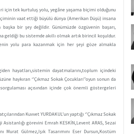
ri için tek kurtuluş yolu, yegâne yaşama biçimi olduğunu
içiminin vaat ettiği büyülü dünya (Amerikan Düşü) insana
n başka bir şey değildir. Günümüzde özgüvenin başarı,
 geldiği bu sistemde akıllı olmak artık birincil koşuldur.
enin yolu para kazanmak için her şeyi göze almakla
 giden hayatları,sistemin dayatmalarını,toplum içindeki
 yüzüne haykıran ‘’Çıkmaz Sokak Çocukları’’oyun sonun da
ni sorgulaması açısından içinde çok önemli göstergeleri
atçılarından Kuvvet YURDAKUL’un yaptığı ‘’Çıkmaz Sokak
Reji Asistanlığı görevini Emrah KESKİN,Levent ARAS, Sezai
ını Murat Gülmez,Işık Tasarımını Eser Dursun,Kostüm