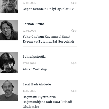
02.08.2026
0
Geçen Sezonun En İyi Oyunları IV
Serkan Fırtına
02.08.2026
0
Yoko Ono’nun Kavramsal Sanat
Evreni ve Eylemin Saf Gerçekliği
Zehra İpşiroğlu
27.07.2026
0
Akran Zorbalığı
Sacit Hadi Akdede
14.07.2026
0
Bağımsız Tiyatroların
Bağımsızlığına Dair Bazı İktisadi
Gözlemler