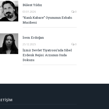
Bülent Yıldız
03.01.2026
0
“Kanlı Kabare” Oyununun Esbabı
Mucibesi
İrem Erdoğan
25.12.2025
0
İzmir Devlet Tiyatrosu’nda Sibel
Erdenk Rejisi: Arzunun Onda
Dokuzu
LETİŞİM