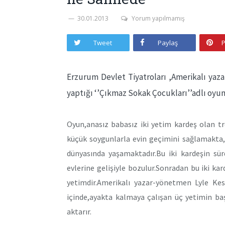
30.01.2013
Yorum yapılmamış
Tweet
Paylaş
P
Erzurum Devlet Tiyatroları ,Amerikalı yazar
yaptığı ‘’Çıkmaz Sokak Çocukları’’adlı oyunu i
Oyun,anasız babasız iki yetim kardeş olan tre
küçük soygunlarla evin geçimini sağlamakta, 
dünyasında yaşamaktadır.Bu iki kardeşin sür
evlerine gelişiyle bozulur.Sonradan bu iki kard
yetimdir.Amerikalı yazar-yönetmen Lyle Kess
içinde,ayakta kalmaya çalışan üç yetimin başı
aktarır.