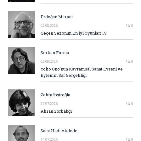
Erdoğan Mitrani
02.08.2026
0
Geçen Sezonun En İyi Oyunları IV
Serkan Fırtına
02.08.2026
0
Yoko Ono’nun Kavramsal Sanat Evreni ve
Eylemin Saf Gerçekliği
Zehra İpşiroğlu
27.07.2026
0
Akran Zorbalığı
Sacit Hadi Akdede
14.07.2026
0