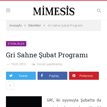
»
»
Anasayfa
Etkinlikler
Gri Sahne Şubat Programı
ETKINLIKLER
Gri Sahne Şubat Programı
19.01.2013
Yorum yapılmamış
Tweet
Paylaş
Pinterest
+
GRİ, iki oyunuyla Şubatta da