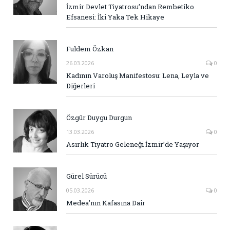
İzmir Devlet Tiyatrosu’ndan Rembetiko
Efsanesi: İki Yaka Tek Hikaye
Fuldem Özkan
26.03.2026
0
Kadının Varoluş Manifestosu: Lena, Leyla ve
Diğerleri
Özgür Duygu Durgun
13.03.2026
0
Asırlık Tiyatro Geleneği İzmir’de Yaşıyor
Gürel Sürücü
05.03.2026
0
Medea’nın Kafasına Dair