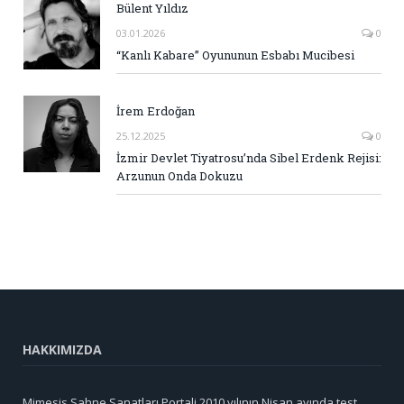
Bülent Yıldız
03.01.2026
0
“Kanlı Kabare” Oyununun Esbabı Mucibesi
İrem Erdoğan
25.12.2025
0
İzmir Devlet Tiyatrosu’nda Sibel Erdenk Rejisi:
Arzunun Onda Dokuzu
HAKKIMIZDA
Mimesis Sahne Sanatları Portali 2010 yılının Nisan ayında test