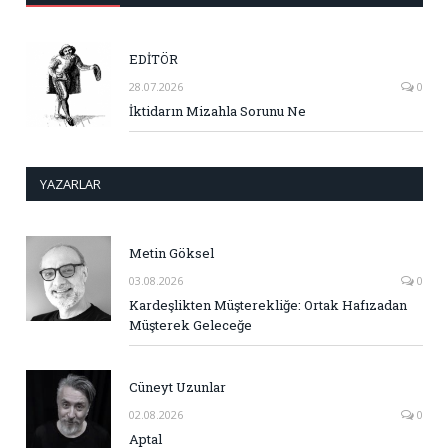
EDİTÖR
28.07.2026
0
İktidarın Mizahla Sorunu Ne
YAZARLAR
Metin Göksel
03.08.2026
0
Kardeşlikten Müşterekliğe: Ortak Hafızadan
Müşterek Geleceğe
Cüneyt Uzunlar
02.08.2026
0
Aptal