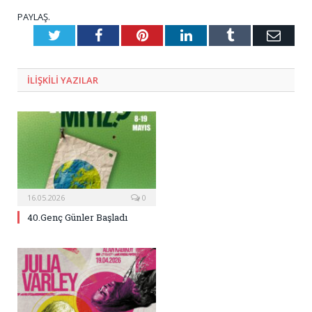
PAYLAŞ.
Twitter
Facebook
Pinterest
LinkedIn
Tumblr
E-
Posta
ILIŞKILI
YAZILAR
16.05.2026
0
40.Genç Günler Başladı