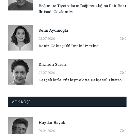
Bağımsız Tiyatroların Bağımsızlığına Dair Bazı
İktisadi Gözlemler
Selin Aydınoğlu
08.07.2026
2
Deniz Göktaş Ölü Deniz Üzerine
Dikmen Gürün
07.07.2026
0
Gerçeklerle Yüzleşmek ve Belgesel Tiyatro
AÇIK KÖŞE
Haydar Bayak
29.04.2026
0