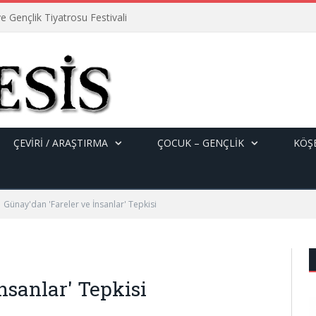
e Gençlik Tiyatrosu Festivali
ÇEVİRİ / ARAŞTIRMA
ÇOCUK – GENÇLIK
KÖŞE
Günay'dan 'Fareler ve İnsanlar' Tepkisi
nsanlar' Tepkisi