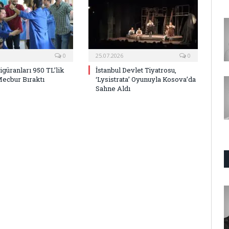
0
25.07.2026
0
Figüranları 950 TL’lik
İstanbul Devlet Tiyatrosu,
Mecbur Bıraktı
‘Lysistrata’ Oyunuyla Kosova’da
Sahne Aldı