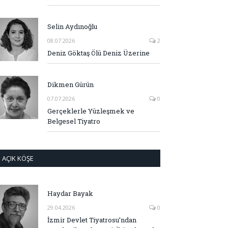
Selin Aydınoğlu
08.07.2026
2
Deniz Göktaş Ölü Deniz Üzerine
Dikmen Gürün
07.07.2026
0
Gerçeklerle Yüzleşmek ve
Belgesel Tiyatro
AÇIK KÖŞE
Haydar Bayak
29.04.2026
0
İzmir Devlet Tiyatrosu’ndan