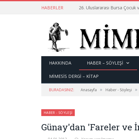
HABERLER
26. Uluslararası Bursa Çocuk v
HAKKINDA
HABER – SÖYLEŞI
MİMESİS DERGİ – KİTAP
»
»
BURADASINIZ:
Anasayfa
Haber - Söyleşi
HABER - SÖYLEŞI
Günay'dan 'Fareler ve İ