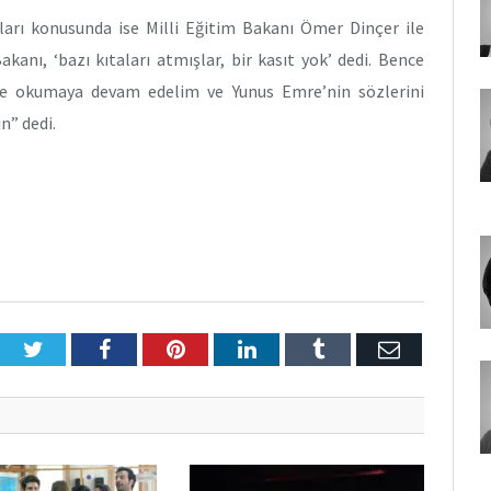
iaları konusunda ise Milli Eğitim Bakanı Ömer Dinçer ile
anı, ‘bazı kıtaları atmışlar, bir kasıt yok’ dedi. Bence
le okumaya devam edelim ve Yunus Emre’nin sözlerini
n” dedi.
Twitter
Facebook
Pinterest
LinkedIn
Tumblr
E-
Posta