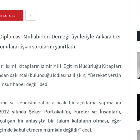
+
interest
Diplomasi Muhabirleri Derneği üyeleriyle Ankara Cer
ulara ilişkin sorularını yanıtladı.
r” isimli kitapların İzmir Milli Eğitim Müdürlüğü Kitapları
n sakıncalı bulunduğu iddiasına ilişkin, “Bereket versin
msuz haber değil” dedi.
yunu ve kendisini rahatlatacak bir açıklama yapmasını
2012 yılında Şeker Portakalı’nı, Fareler ve İnsanlar’ı,
alışan bir anlayışta bir takım kafaların olması, eğer
r biçimde kabul etmem mümkün değildir”
dedi.