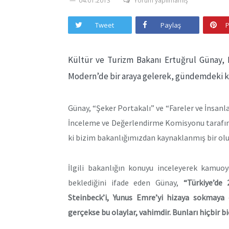
04.01.2013
Yorum yapılmamış
Tweet
Paylaş
P
Kültür ve Turizm Bakanı Ertuğrul Günay, 
Modern’de bir araya gelerek, gündemdeki kon
Günay, “Şeker Portakalı” ve “Fareler ve İnsanla
İnceleme ve Değerlendirme Komisyonu tarafında
ki bizim bakanlığımızdan kaynaklanmış bir olu
İlgili bakanlığın konuyu inceleyerek kamuo
beklediğini ifade eden Günay,
“Türkiye’de 
Steinbeck’i, Yunus Emre’yi hizaya sokmaya ç
gerçekse bu olaylar, vahimdir. Bunları hiçbi