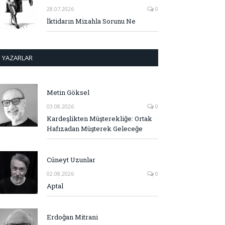
28.07.2026
0
İktidarın Mizahla Sorunu Ne
YAZARLAR
Metin Göksel
03.08.2026
0
Kardeşlikten Müşterekliğe: Ortak
Hafızadan Müşterek Geleceğe
Cüneyt Uzunlar
02.08.2026
0
Aptal
Erdoğan Mitrani