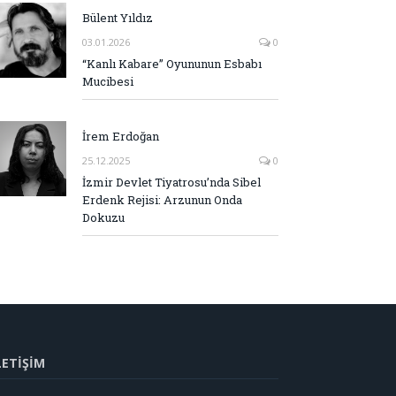
Bülent Yıldız
03.01.2026
0
“Kanlı Kabare” Oyununun Esbabı
Mucibesi
İrem Erdoğan
25.12.2025
0
İzmir Devlet Tiyatrosu’nda Sibel
Erdenk Rejisi: Arzunun Onda
Dokuzu
LETİŞİM