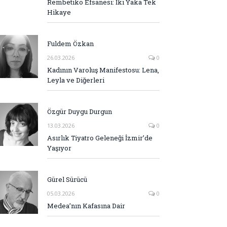
Rembetiko Efsanesi: İki Yaka Tek
Hikaye
Fuldem Özkan
26.03.2026
0
Kadının Varoluş Manifestosu: Lena,
Leyla ve Diğerleri
Özgür Duygu Durgun
13.03.2026
0
Asırlık Tiyatro Geleneği İzmir’de
Yaşıyor
Gürel Sürücü
05.03.2026
0
Medea’nın Kafasına Dair