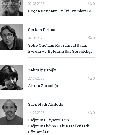
02.08.2026
0
Geçen Sezonun En İyi Oyunları IV
Serkan Fırtına
02.08.2026
0
Yoko Ono’nun Kavramsal Sanat
Evreni ve Eylemin Saf Gerçekliği
Zehra İpşiroğlu
27.07.2026
0
Akran Zorbalığı
Sacit Hadi Akdede
14.07.2026
0
Bağımsız Tiyatroların
Bağımsızlığına Dair Bazı İktisadi
Gözlemler