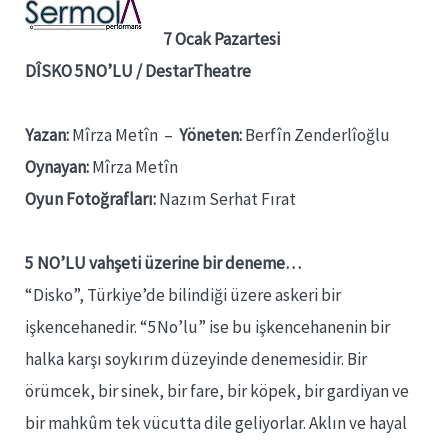
7 Ocak Pazartesi
DÎSKO 5NO’LU / DestarTheatre
Yazan:
Mîrza Metîn –
Yöneten:
Berfîn Zenderlîoğlu
Oynayan:
Mîrza Metîn
Oyun Fotoğrafları:
Nazım Serhat Fırat
5 NO’LU vahşeti üzerine bir deneme…
“Disko”, Türkiye’de bilindiği üzere askeri bir
işkencehanedir. “5No’lu” ise bu işkencehanenin bir
halka karşı soykırım düzeyinde denemesidir. Bir
örümcek, bir sinek, bir fare, bir köpek, bir gardiyan ve
bir mahkûm tek vücutta dile geliyorlar. Aklın ve hayal