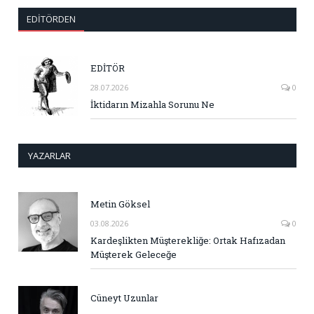
EDITÖRDEN
EDİTÖR
28.07.2026
0
İktidarın Mizahla Sorunu Ne
YAZARLAR
Metin Göksel
03.08.2026
0
Kardeşlikten Müşterekliğe: Ortak Hafızadan
Müşterek Geleceğe
Cüneyt Uzunlar