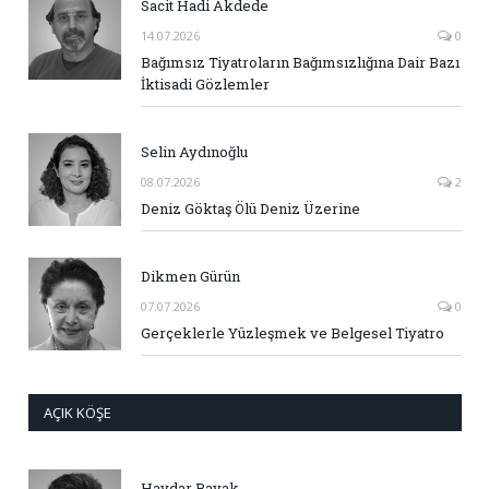
Sacit Hadi Akdede
14.07.2026
0
Bağımsız Tiyatroların Bağımsızlığına Dair Bazı
İktisadi Gözlemler
Selin Aydınoğlu
08.07.2026
2
Deniz Göktaş Ölü Deniz Üzerine
Dikmen Gürün
07.07.2026
0
Gerçeklerle Yüzleşmek ve Belgesel Tiyatro
AÇIK KÖŞE
Haydar Bayak