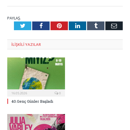
PAYLAŞ.
Twitter
Facebook
Pinterest
LinkedIn
Tumblr
E-
Posta
ILIŞKILI
YAZILAR
16.05.2026
0
40.Genç Günler Başladı