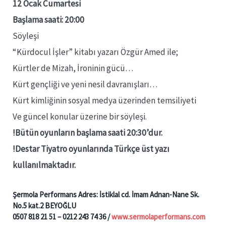
12 Ocak Cumartesi
Başlama saati: 20:00
Söyleşi
“Kürdocul İşler” kitabı yazarı Özgür Amed ile;
Kürtler de Mizah, İroninin gücü…
Kürt gençliği ve yeni nesil davranışları…
Kürt kimliğinin sosyal medya üzerinden temsiliyeti
Ve güncel konular üzerine bir söyleşi.
!Bütün oyunların başlama saati 20:30’dur.
!Destar Tiyatro oyunlarında Türkçe üst yazı
kullanılmaktadır.
Şermola Performans Adres: İstiklal cd. İmam Adnan-Nane Sk.
No.5 kat.2 BEYOĞLU
0507 818 21 51 – 0212 243 74 36 /
www.sermolaperformans.com