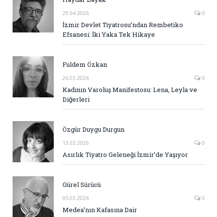
29.04.2026
0
İzmir Devlet Tiyatrosu’ndan Rembetiko
Efsanesi: İki Yaka Tek Hikaye
Fuldem Özkan
26.03.2026
0
Kadının Varoluş Manifestosu: Lena, Leyla ve
Diğerleri
Özgür Duygu Durgun
13.03.2026
0
Asırlık Tiyatro Geleneği İzmir’de Yaşıyor
Gürel Sürücü
05.03.2026
0
Medea’nın Kafasına Dair