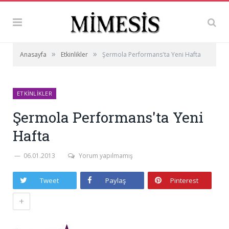
»
»
Anasayfa
Etkinlikler
Şermola Performans'ta Yeni Hafta
ETKINLIKLER
Şermola Performans'ta Yeni
Hafta
06.01.2013
Yorum yapılmamış
Tweet
Paylaş
Pinterest
+