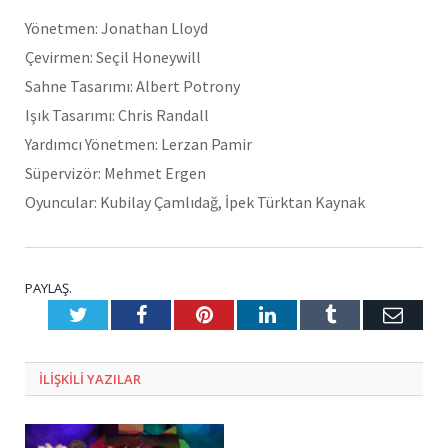
Yönetmen: Jonathan Lloyd
Çevirmen: Seçil Honeywill
Sahne Tasarımı: Albert Potrony
Işık Tasarımı: Chris Randall
Yardımcı Yönetmen: Lerzan Pamir
Süpervizör: Mehmet Ergen
Oyuncular: Kubilay Çamlıdağ, İpek Türktan Kaynak
PAYLAŞ.
Twitter
Facebook
Pinterest
LinkedIn
Tumblr
E-
Posta
ILIŞKILI
YAZILAR