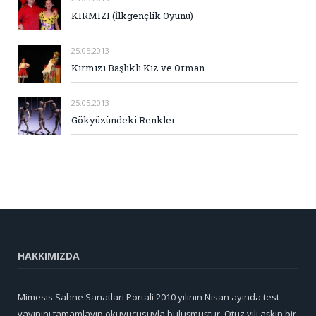
KIRMIZI (İlkgençlik Oyunu)
25.05.2013
Kırmızı Başlıklı Kız ve Orman
25.05.2013
Gökyüzündeki Renkler
HAKKIMIZDA
Mimesis Sahne Sanatları Portali 2010 yılının Nisan ayında test
yayınını tamamlayıp okuyucusuyla buluşmuştur. Otuz yılı aşkın bir