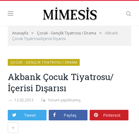
»
»
Anasayfa
Çocuk - Gençlik Tiyatrosu / Drama
Akbank
Çocuk Tiyatrosu/İçerisi Dışarısı
ÇOCUK - GENÇLIK TIYATROSU / DRAMA
Akbank Çocuk Tiyatrosu/
İçerisi Dışarısı
13.02.2013
Yorum yapılmamış
Tweet
Paylaş
Pinterest
+