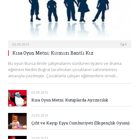
02.09.2013
8
Kısa Oyun Metni: Kırmızı Bantlı Kız
Bu oyun Bursa ilinde çalışmalarını sürdüren tiyatro ve drama
eğitmeni Nedim Buğral tarafından çocukların sahnelemesi
amacıyla yazılmıştır. Çocuklarla çalışan eğitmenlere örnek…
02.09.2013
Kısa Oyun Metni: Kutuplarda Ayrımcılık
25.05.2013
Çıfıt ve Kayıp Eşya Cumhuriyeti (İlkgençlik Oyunu)
25.05.2013