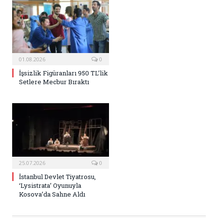
01.08.2026
0
İşsizlik Figüranları 950 TL’lik
Setlere Mecbur Bıraktı
25.07.2026
0
İstanbul Devlet Tiyatrosu,
‘Lysistrata’ Oyunuyla
Kosova’da Sahne Aldı