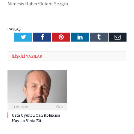
Mimesis Haber/Bülent Sezgin
PAYLAŞ.
Twitter
Facebook
Pinterest
LinkedIn
Tumblr
E-
Posta
ILIŞKILI
YAZILAR
01.08.2026
0
Usta Oyuncu Can Kolukısa
Hayata Veda Etti