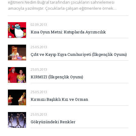
eğitmeni Nedim Buğral tarafından çocukların sahnelemesi
amacıyla yazılmıştır. Çocuklarla çalışan eğitmenlere örnek…
02.09.2013
Kısa Oyun Metni: Kutuplarda Ayrımcılık
25.05.2013
Çıfıt ve Kayıp Eşya Cumhuriyeti (İlkgençlik Oyunu)
25.05.2013
KIRMIZI (İlkgençlik Oyunu)
25.05.2013
Kırmızı Başlıklı Kız ve Orman
25.05.2013
Gökyüzündeki Renkler