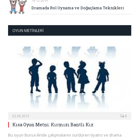
16.12.2010
Dramada Rol Oynama ve Doğaçlama Teknikleri
OYUN METINLERI
02.09.2013
8
Kısa Oyun Metni: Kırmızı Bantlı Kız
Bu oyun Bursa ilinde çalışmalarını sürdüren tiyatro ve drama