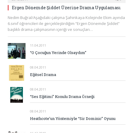
Ergen Dönemde Şiddet Üzerine Drama Uygulaması
Nedim Buğral/Aşağıdaki çalışma Şahinkaya Kolejinde Ekim ayında
6.sınıf öğrencileri ile gerçekleştirdiğim “Ergen Dönemde Şiddet”
başlıklı drama çalışmasının içeriği ve sonuçları…
11.04.2011
“O Çocuğun Yerinde Olsaydım”
08.04.2011
Eğitsel Drama
08.04.2011
“Ses Eğitimi” Konulu Drama Örneği
08.04.2011
Heathcote’un Yöntemiyle “Sir Dominic” Oyunu