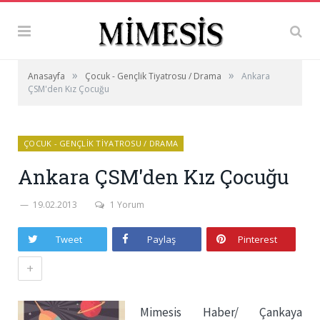
»
»
Anasayfa
Çocuk - Gençlik Tiyatrosu / Drama
Ankara
ÇSM'den Kız Çocuğu
ÇOCUK - GENÇLIK TIYATROSU / DRAMA
Ankara ÇSM'den Kız Çocuğu
19.02.2013
1 Yorum
Tweet
Paylaş
Pinterest
+
Mimesis Haber/ Çankaya