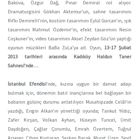
Bakova, Özgür Dağ, Pınar Demiral rol alıyor.
Dramaturgisini Gökhan Aktemur’un, sahne tasarımını
Rıfkı Demirelli’nin, kostüm tasarımını Eylül Gürcan’ın, ışık
tasarımını Mahmut Özdemir’in, efekt tasarımını Nesin
Coşkuner’in, video tasarımını Aksel Zeydan Göz’ün yaptığı
oyunun müzikleri BaBa ZuLa’ya ait. Oyun,
13-17 Şubat
2013 tarihleri arasında Kadıköy Haldun Taner
Sahnesi’nde…
İstanbul Efendisi
’nde, kızına uygun bir damat adayı
bulmak için, dönemin batıl inançlarına bel bağlayan bir
babanın gülünç durumu anlatılıyor. Musahipzade Celâl‘in
yazdığı, Engin Alkan’ın yönettiği oyunda; Tankut Yıldız,
Zafer Kırşan, Volkan Ayhan, Hüseyin Tuncel, Ümit
Daşdöğen, Çağlar Çorumlu, Emrah Özertem, Tuğrul
Arsever, Cihan Kurtaran, Serkan Bacak, Murat Üzen, Sevil