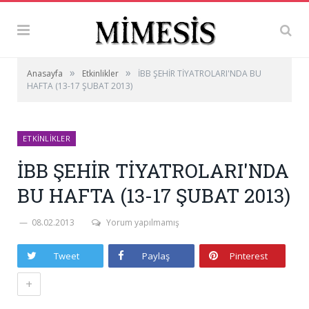
»
»
Anasayfa
Etkinlikler
İBB ŞEHİR TİYATROLARI'NDA BU
HAFTA (13-17 ŞUBAT 2013)
ETKINLIKLER
İBB ŞEHİR TİYATROLARI'NDA
BU HAFTA (13-17 ŞUBAT 2013)
08.02.2013
Yorum yapılmamış
Tweet
Paylaş
Pinterest
+