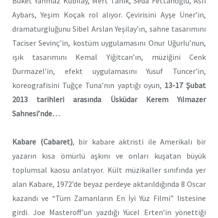
Buket Yanmaz Kubilay, Mert Tanık, Seda Fettahoğlu, Aslı
Aybars, Yeşim Koçak rol alıyor. Çevirisini Ayşe Üner’in,
dramaturgluğunu Sibel Arslan Yeşilay’ın, sahne tasarımını
Taciser Sevinç’in, kostüm uygulamasını Onur Uğurlu’nun,
ışık tasarımını Kemal Yiğitcan’ın, müziğini Cenk
Durmazel’in, efekt uygulamasını Yusuf Tuncer’in,
koreografisini Tuğçe Tuna’nın yaptığı oyun,
13-17 Şubat
2013 tarihleri arasında Üsküdar Kerem Yılmazer
Sahnesi’nde…
Kabare (Cabaret)
, bir kabare aktristi ile Amerikalı bir
yazarın kısa ömürlü aşkını ve onları kuşatan büyük
toplumsal kaosu anlatıyor. Kült müzikaller sınıfında yer
alan Kabare, 1972’de beyaz perdeye aktarıldığında 8 Oscar
kazandı ve “Tüm Zamanların En İyi Yüz Filmi” listesine
girdi. Joe Masteroff’un yazdığı Yücel Erten’in yönettiği