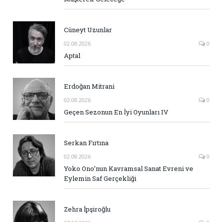
Cüneyt Uzunlar
02.08.2026
0
Aptal
Erdoğan Mitrani
02.08.2026
0
Geçen Sezonun En İyi Oyunları IV
Serkan Fırtına
02.08.2026
0
Yoko Ono’nun Kavramsal Sanat Evreni ve
Eylemin Saf Gerçekliği
Zehra İpşiroğlu