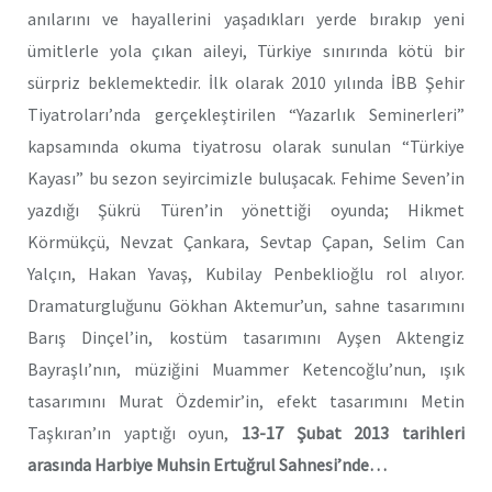
anılarını ve hayallerini yaşadıkları yerde bırakıp yeni
ümitlerle yola çıkan aileyi, Türkiye sınırında kötü bir
sürpriz beklemektedir. İlk olarak 2010 yılında İBB Şehir
Tiyatroları’nda gerçekleştirilen “Yazarlık Seminerleri”
kapsamında okuma tiyatrosu olarak sunulan “Türkiye
Kayası” bu sezon seyircimizle buluşacak. Fehime Seven’in
yazdığı Şükrü Türen’in yönettiği oyunda; Hikmet
Körmükçü, Nevzat Çankara, Sevtap Çapan, Selim Can
Yalçın, Hakan Yavaş, Kubilay Penbeklioğlu rol alıyor.
Dramaturgluğunu Gökhan Aktemur’un, sahne tasarımını
Barış Dinçel’in, kostüm tasarımını Ayşen Aktengiz
Bayraşlı’nın, müziğini Muammer Ketencoğlu’nun, ışık
tasarımını Murat Özdemir’in, efekt tasarımını Metin
Taşkıran’ın yaptığı oyun,
13-17 Şubat 2013 tarihleri
arasında Harbiye Muhsin Ertuğrul Sahnesi’nde…