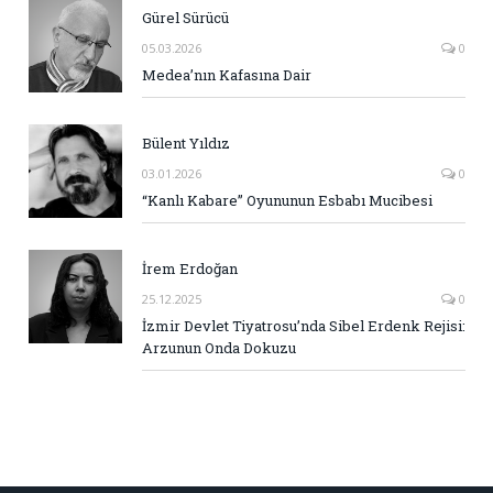
Gürel Sürücü
05.03.2026
0
Medea’nın Kafasına Dair
Bülent Yıldız
03.01.2026
0
“Kanlı Kabare” Oyununun Esbabı Mucibesi
İrem Erdoğan
25.12.2025
0
İzmir Devlet Tiyatrosu’nda Sibel Erdenk Rejisi:
Arzunun Onda Dokuzu