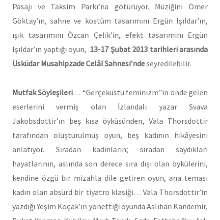
Pasajı ve Taksim Parkı’na götürüyor. Müziğini Ömer
Göktay’ın, sahne ve kostüm tasarımını Ergün Işıldar’ın,
ışık tasarımını Özcan Çelik’in, efekt tasarımını Ergün
Işıldar’ın yaptığı oyun,
13-17 Şubat 2013 tarihleri arasında
Üsküdar Musahipzade Celâl Sahnesi’nde
seyredilebilir.
Mutfak Söyleşileri
… “Gerçeküstü feminizm”in önde gelen
eserlerini vermiş olan İzlandalı yazar Svava
Jakobsdottir’ın beş kısa öyküsünden, Vala Thorsdottir
tarafından oluşturulmuş oyun, beş kadının hikâyesini
anlatıyor. Sıradan kadınların; sıradan saydıkları
hayatlarının, aslında son derece sıra dışı olan öykülerini,
kendine özgü bir mizahla dile getiren oyun, ana teması
kadın olan absürd bir tiyatro klasiği… Vala Thorsdottir’in
yazdığı Yeşim Koçak’ın yönettiği oyunda Aslıhan Kandemir,