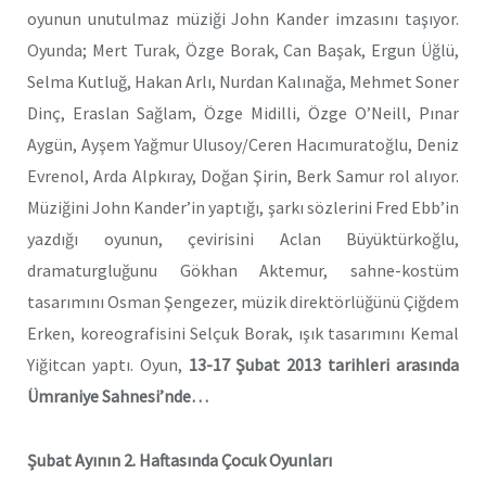
oyunun unutulmaz müziği John Kander imzasını taşıyor.
Oyunda; Mert Turak, Özge Borak, Can Başak, Ergun Üğlü,
Selma Kutluğ, Hakan Arlı, Nurdan Kalınağa, Mehmet Soner
Dinç, Eraslan Sağlam, Özge Midilli, Özge O’Neill, Pınar
Aygün, Ayşem Yağmur Ulusoy/Ceren Hacımuratoğlu, Deniz
Evrenol, Arda Alpkıray, Doğan Şirin, Berk Samur rol alıyor.
Müziğini John Kander’in yaptığı, şarkı sözlerini Fred Ebb’in
yazdığı oyunun, çevirisini Aclan Büyüktürkoğlu,
dramaturgluğunu Gökhan Aktemur, sahne-kostüm
tasarımını Osman Şengezer, müzik direktörlüğünü Çiğdem
Erken, koreografisini Selçuk Borak, ışık tasarımını Kemal
Yiğitcan yaptı. Oyun,
13-17 Şubat 2013 tarihleri arasında
Ümraniye Sahnesi’nde…
Şubat Ayının 2. Haftasında Çocuk Oyunları