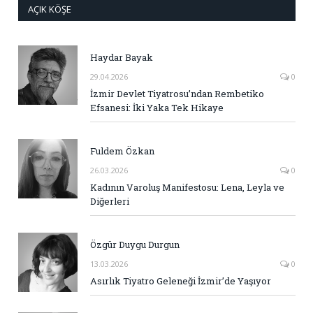
AÇIK KÖŞE
Haydar Bayak
29.04.2026
0
İzmir Devlet Tiyatrosu’ndan Rembetiko
Efsanesi: İki Yaka Tek Hikaye
Fuldem Özkan
26.03.2026
0
Kadının Varoluş Manifestosu: Lena, Leyla ve
Diğerleri
Özgür Duygu Durgun
13.03.2026
0
Asırlık Tiyatro Geleneği İzmir’de Yaşıyor