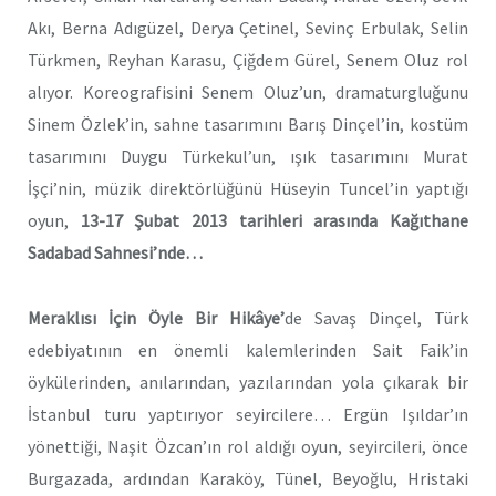
Akı, Berna Adıgüzel, Derya Çetinel, Sevinç Erbulak, Selin
Türkmen, Reyhan Karasu, Çiğdem Gürel, Senem Oluz rol
alıyor. Koreografisini Senem Oluz’un, dramaturgluğunu
Sinem Özlek’in, sahne tasarımını Barış Dinçel’in, kostüm
tasarımını Duygu Türkekul’un, ışık tasarımını Murat
İşçi’nin, müzik direktörlüğünü Hüseyin Tuncel’in yaptığı
oyun,
13-17 Şubat 2013 tarihleri arasında Kağıthane
Sadabad Sahnesi’nde…
Meraklısı İçin Öyle Bir Hikâye’
de
Savaş Dinçel, Türk
edebiyatının en önemli kalemlerinden Sait Faik’in
öykülerinden, anılarından, yazılarından yola çıkarak bir
İstanbul turu yaptırıyor seyircilere… Ergün Işıldar’ın
yönettiği, Naşit Özcan’ın rol aldığı oyun, seyircileri, önce
Burgazada, ardından Karaköy, Tünel, Beyoğlu, Hristaki