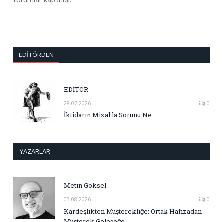
EDITÖRDEN
EDİTÖR
28.07.2026
0
İktidarın Mizahla Sorunu Ne
YAZARLAR
Metin Göksel
03.08.2026
0
Kardeşlikten Müşterekliğe: Ortak Hafızadan
Müşterek Geleceğe