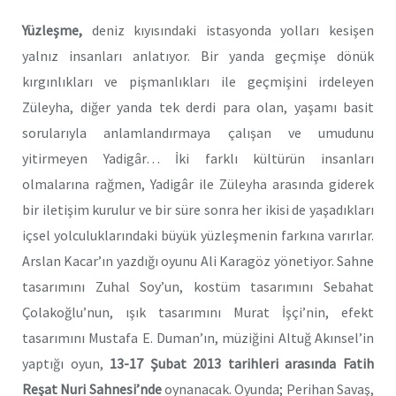
Yüzleşme,
deniz kıyısındaki istasyonda yolları kesişen
yalnız insanları anlatıyor. Bir yanda geçmişe dönük
kırgınlıkları ve pişmanlıkları ile geçmişini irdeleyen
Züleyha, diğer yanda tek derdi para olan, yaşamı basit
sorularıyla anlamlandırmaya çalışan ve umudunu
yitirmeyen Yadigâr… İki farklı kültürün insanları
olmalarına rağmen, Yadigâr ile Züleyha arasında giderek
bir iletişim kurulur ve bir süre sonra her ikisi de yaşadıkları
içsel yolculuklarındaki büyük yüzleşmenin farkına varırlar.
Arslan Kacar’ın yazdığı oyunu Ali Karagöz yönetiyor. Sahne
tasarımını Zuhal Soy’un, kostüm tasarımını Sebahat
Çolakoğlu’nun, ışık tasarımını Murat İşçi’nin, efekt
tasarımını Mustafa E. Duman’ın, müziğini Altuğ Akınsel’in
yaptığı oyun,
13-17 Şubat 2013 tarihleri arasında Fatih
Reşat Nuri Sahnesi’nde
oynanacak. Oyunda;
Perihan Savaş,