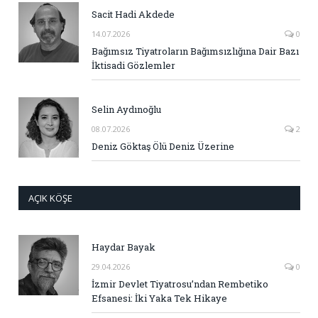
Sacit Hadi Akdede
14.07.2026
0
Bağımsız Tiyatroların Bağımsızlığına Dair Bazı
İktisadi Gözlemler
Selin Aydınoğlu
08.07.2026
2
Deniz Göktaş Ölü Deniz Üzerine
AÇIK KÖŞE
Haydar Bayak
29.04.2026
0
İzmir Devlet Tiyatrosu’ndan Rembetiko
Efsanesi: İki Yaka Tek Hikaye