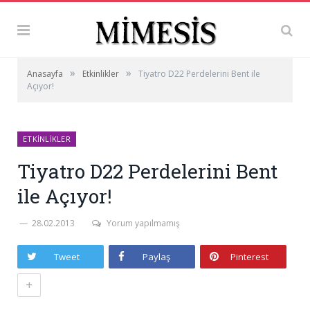
»
»
Anasayfa
Etkinlikler
Tiyatro D22 Perdelerini Bent ile
Açıyor!
ETKINLIKLER
Tiyatro D22 Perdelerini Bent
ile Açıyor!
28.02.2013
Yorum yapılmamış
Tweet
Paylaş
Pinterest
+