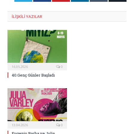
Posta
ILIŞKILI
YAZILAR
16.05.2026
0
40.Genç Günler Başladı
13.04.2026
0
Eugenio Barba ve Julia