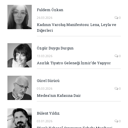
Fuldem Özkan
26.03.2026
0
Kadının Varoluş Manifestosu: Lena, Leyla ve
Diğerleri
Özgür Duygu Durgun
13.03.2026
0
Asırlık Tiyatro Geleneği İzmir’de Yaşıyor
Gürel Sürücü
05.03.2026
0
Medea’nın Kafasına Dair
Bülent Yıldız
03.01.2026
0