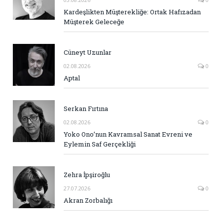
Kardeşlikten Müşterekliğe: Ortak Hafızadan
Müşterek Geleceğe
Cüneyt Uzunlar
02.08.2026
0
Aptal
Serkan Fırtına
02.08.2026
0
Yoko Ono’nun Kavramsal Sanat Evreni ve
Eylemin Saf Gerçekliği
Zehra İpşiroğlu
27.07.2026
0
Akran Zorbalığı