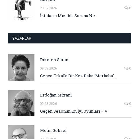
28.07.2026
0
İktidarın Mizahla Sorunu Ne
YAZARLAR
Dikmen Gürün
09.08.2026
0
Genco Erkal’a Bir Kez Daha ‘Merhaba’…
Erdoğan Mitrani
09.08.2026
0
Geçen Sezonun En İyi Oyunları – V
Metin Göksel
03.08.2026
0