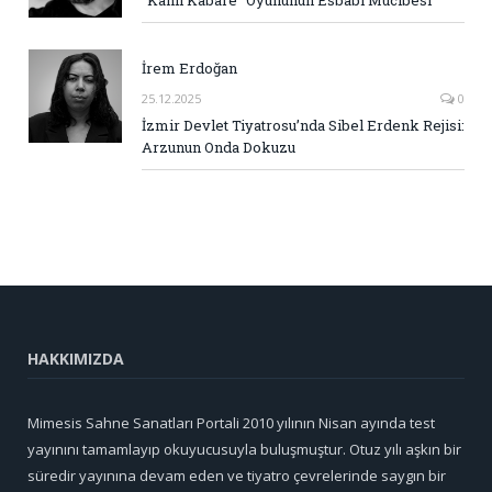
“Kanlı Kabare” Oyununun Esbabı Mucibesi
İrem Erdoğan
25.12.2025
0
İzmir Devlet Tiyatrosu’nda Sibel Erdenk Rejisi:
Arzunun Onda Dokuzu
HAKKIMIZDA
Mimesis Sahne Sanatları Portali 2010 yılının Nisan ayında test
yayınını tamamlayıp okuyucusuyla buluşmuştur. Otuz yılı aşkın bir
süredir yayınına devam eden ve tiyatro çevrelerinde saygın bir