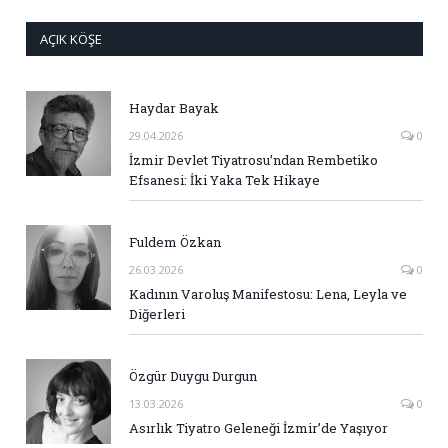
AÇIK KÖŞE
Haydar Bayak
29.04.2026
0
İzmir Devlet Tiyatrosu’ndan Rembetiko
Efsanesi: İki Yaka Tek Hikaye
Fuldem Özkan
26.03.2026
0
Kadının Varoluş Manifestosu: Lena, Leyla ve
Diğerleri
Özgür Duygu Durgun
13.03.2026
0
Asırlık Tiyatro Geleneği İzmir’de Yaşıyor