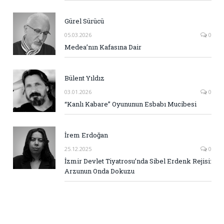
Gürel Sürücü
05.03.2026
0
Medea’nın Kafasına Dair
Bülent Yıldız
03.01.2026
0
“Kanlı Kabare” Oyununun Esbabı Mucibesi
İrem Erdoğan
25.12.2025
0
İzmir Devlet Tiyatrosu’nda Sibel Erdenk Rejisi:
Arzunun Onda Dokuzu