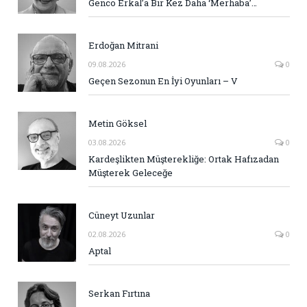
Genco Erkal’a Bir Kez Daha ‘Merhaba’…
Erdoğan Mitrani
09.08.2026
0
Geçen Sezonun En İyi Oyunları – V
Metin Göksel
03.08.2026
0
Kardeşlikten Müşterekliğe: Ortak Hafızadan
Müşterek Geleceğe
Cüneyt Uzunlar
02.08.2026
0
Aptal
Serkan Fırtına