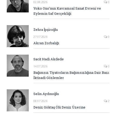
02.08.2026
0
Yoko Ono’nun Kavramsal Sanat Evreni ve
Eylemin Saf Gerçekliği
Zehra İpşiroğlu
27.07.2026
0
Akran Zorbalığı
Sacit Hadi Akdede
14.07.2026
0
Bağımsız Tiyatroların Bağımsızlığına Dair Bazı
İktisadi Gözlemler
Selin Aydınoğlu
08.07.2026
2
Deniz Göktaş Ölü Deniz Üzerine