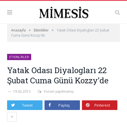
»
»
Anasayfa
Etkinlikler
Yatak Odası Diyalogları 22 Şubat
Cuma Günü Kozzy'de
ETKINLIKLER
Yatak Odası Diyalogları 22
Şubat Cuma Günü Kozzy'de
19.02.2013
Yorum yapılmamış
Tweet
Paylaş
Pinterest
+