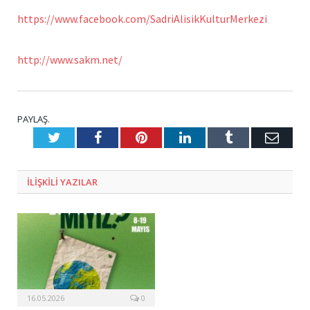
https://www.facebook.com/SadriAlisikKulturMerkezi
http://www.sakm.net/
PAYLAŞ.
Twitter
Facebook
Pinterest
LinkedIn
Tumblr
E-
Posta
ILIŞKILI
YAZILAR
16.05.2026
0