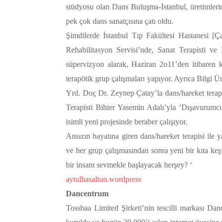
stüdyosu olan Dans Buluşma-İstanbul, üretimleri
pek çok dans sanatçısına çatı oldu.
Şimdilerde İstanbul Tıp Fakültesi Hastanesi [Ç
Rehabilitasyon Servisi’nde, Sanat Terapisti 
süpervizyon alarak, Haziran 2o11’den itibaren kron
terapötik grup çalışmaları yapıyor. Ayrıca Bilgi 
Yrd. Doç Dr. Zeynep Çatay’la dans/hareket terapis
Terapisti Bihter Yasemin Adalı’yla ‘Dışavurum
isimli yeni projesinde beraber çalışıyor.
Ansızın hayatına giren dans/hareket terapisi ile ya
ve her grup çalışmasından sonra yeni bir kıta keşfe
bir insanı sevmekle başlayacak herşey? ‘
aytulhasaltun.wordpress
Dancentrum
Tossbaa Limited Şirketi’nin tescilli markası Da