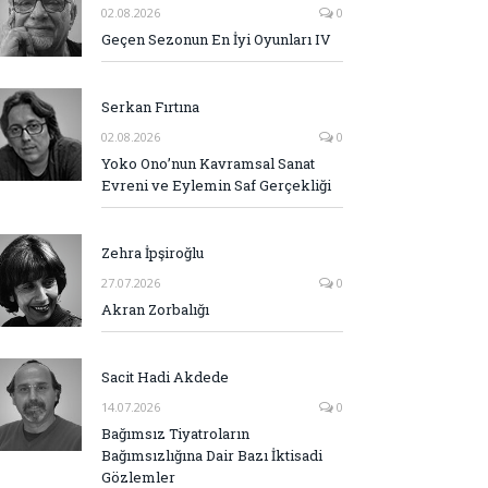
02.08.2026
0
Geçen Sezonun En İyi Oyunları IV
Serkan Fırtına
02.08.2026
0
Yoko Ono’nun Kavramsal Sanat
Evreni ve Eylemin Saf Gerçekliği
Zehra İpşiroğlu
27.07.2026
0
Akran Zorbalığı
Sacit Hadi Akdede
14.07.2026
0
Bağımsız Tiyatroların
Bağımsızlığına Dair Bazı İktisadi
Gözlemler