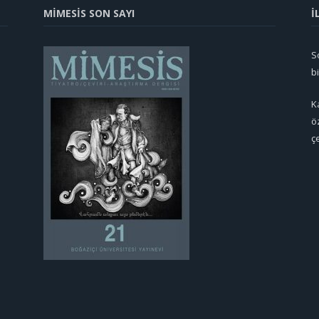
MİMESİS SON SAYI
İ
So
b
K
ö
ç