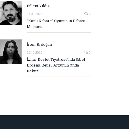
Bülent Yıldız
03.01.2026
0
“Kanlı Kabare” Oyununun Esbabı
Mucibesi
İrem Erdoğan
25.12.2025
0
İzmir Devlet Tiyatrosu’nda Sibel
Erdenk Rejisi: Arzunun Onda
Dokuzu