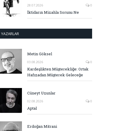
28.07.2026
0
İktidarın Mizahla Sorunu Ne
YAZARLAR
Metin Göksel
03.08.2026
0
Kardeşlikten Müşterekliğe: Ortak
Hafızadan Müşterek Geleceğe
Cüneyt Uzunlar
02.08.2026
0
Aptal
Erdoğan Mitrani