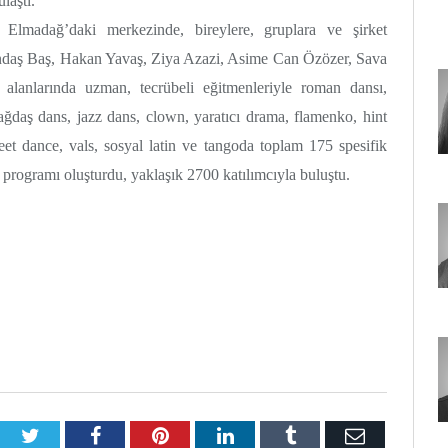
laştı.
Elmadağ’daki merkezinde, bireylere, gruplara ve şirket
andaş Baş, Hakan Yavaş, Ziya Azazi, Asime Can Özözer, Sava
 alanlarında uzman, tecrübeli eğitmenleriyle roman dansı,
 çağdaş dans, jazz dans, clown, yaratıcı drama, flamenko, hint
reet dance, vals, sosyal latin ve tangoda toplam 175 spesifik
 programı oluşturdu, yaklaşık 2700 katılımcıyla buluştu.
Twitter
Facebook
Pinterest
LinkedIn
Tumblr
E-