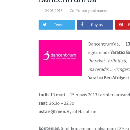
04.03.2013
Yorum yapılmamış
Tweet
Paylaş
P
Dancentrum’da,
1
eğitiminde
Yaratıcı 
‘hareket örüntüsü, 
maceradır…’ -irmgard
Yaratıcı Ben Atölyesi
tarih.
13 mart – 15 mayıs 2013 tarihleri arası
saat.
2o.3o – 22.3o
usta eğitmen.
Aytül Hasaltun
kontenjan.
Sınıf kontenjanı maksimum 12 kişi o