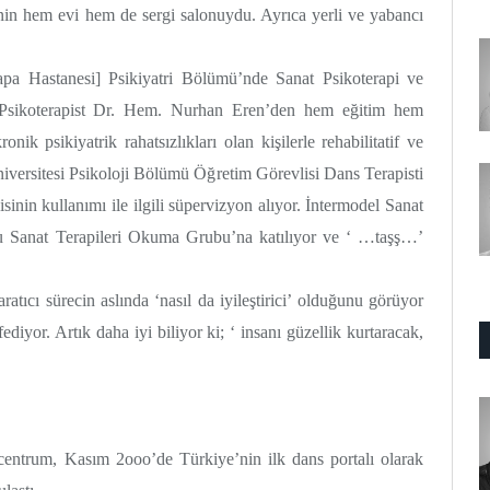
nin hem evi hem de sergi salonuydu. Ayrıca yerli ve yabancı
apa Hastanesi] Psikiyatri Bölümü’nde Sanat Psikoterapi ve
ve Psikoterapist Dr. Hem. Nurhan Eren’den hem eğitim hem
ik psikiyatrik rahatsızlıkları olan kişilerle rehabilitatif ve
Üniversitesi Psikoloji Bölümü Öğretim Görevlisi Dans Terapisti
inin kullanımı ile ilgili süpervizyon alıyor. İntermodel Sanat
cu Sanat Terapileri Okuma Grubu’na katılıyor ve ‘ …taşş…’
ratıcı sürecin aslında ‘nasıl da iyileştirici’ olduğunu görüyor
diyor. Artık daha iyi biliyor ki; ‘ insanı güzellik kurtaracak,
ncentrum, Kasım 2ooo’de Türkiye’nin ilk dans portalı olarak