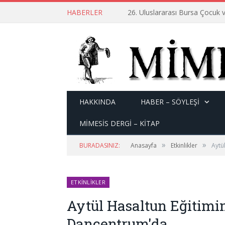
HABERLER
26. Uluslararası Bursa Çocuk v
HAKKINDA
HABER – SÖYLEŞI
MİMESİS DERGİ – KİTAP
»
»
BURADASINIZ:
Anasayfa
Etkinlikler
Aytü
ETKINLIKLER
Aytül Hasaltun Eğitimin
Dancentrum'da