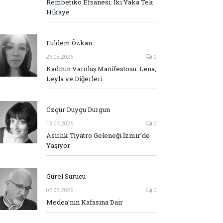
Rembetiko Efsanesi: İki Yaka Tek
Hikaye
Fuldem Özkan
26.03.2026
0
Kadının Varoluş Manifestosu: Lena,
Leyla ve Diğerleri
Özgür Duygu Durgun
13.03.2026
0
Asırlık Tiyatro Geleneği İzmir’de
Yaşıyor
Gürel Sürücü
05.03.2026
0
Medea’nın Kafasına Dair