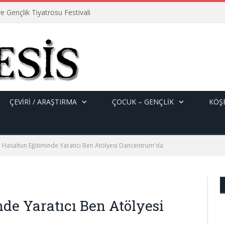
e Gençlik Tiyatrosu Festivali
ÇEVİRİ / ARAŞTIRMA
ÇOCUK – GENÇLIK
KÖŞE
l Hasaltun Eğitiminde Yaratıcı Ben Atölyesi Dancentrum'da
de Yaratıcı Ben Atölyesi