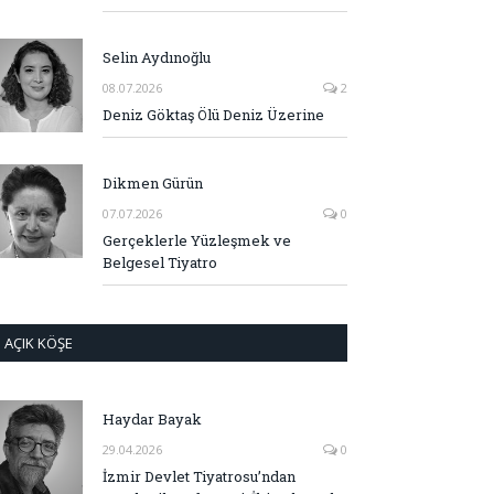
Selin Aydınoğlu
08.07.2026
2
Deniz Göktaş Ölü Deniz Üzerine
Dikmen Gürün
07.07.2026
0
Gerçeklerle Yüzleşmek ve
Belgesel Tiyatro
AÇIK KÖŞE
Haydar Bayak
29.04.2026
0
İzmir Devlet Tiyatrosu’ndan