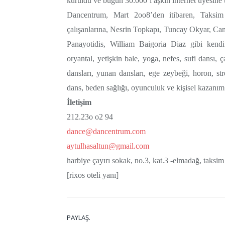
kuruldu ve bugün 30.000’i aşkın internet üyesine u
Dancentrum, Mart 2oo8’den itibaren, Taksim 
çalışanlarına, Nesrin Topkapı, Tuncay Okyar, C
Panayotidis, William Baigoria Diaz gibi kendi
oryantal, yetişkin bale, yoga, nefes, sufi dansı,
dansları, yunan dansları, ege zeybeği, horon, st
dans, beden sağlığı, oyunculuk ve kişisel kazanım
İletişim
212.23o o2 94
dance@dancentrum.com
aytulhasaltun@gmail.com
harbiye çayırı sokak, no.3, kat.3 -elmadağ, taksim
[rixos oteli yanı]
PAYLAŞ.