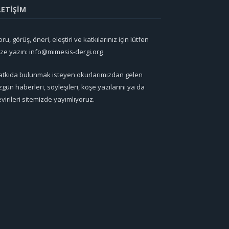
LETİŞİM
ru, görüş, öneri, eleştiri ve katkılarınız için lütfen
ize yazın:
info@mimesis-dergi.org
atkıda bulunmak isteyen okurlarımızdan gelen
zgün haberleri, söyleşileri, köşe yazılarını ya da
evirileri sitemizde yayımlıyoruz.