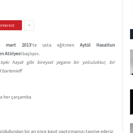
+
interest
3 mart 2013
‘te usta eğitmen
Aytül Hasaltun
Ben Atölyesi
başlıyor..
tıpkı hayat gibi bireysel yegane bir yolculuktur, bir
 bartenieff
nda her çarşamba
lduğundan bir an önce kayıt yaptırmanızı tavsiye ederiz.