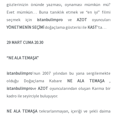
gözlerinizin önünde yazması, oynaması mümkün mü?
Evet mümkün… Buna tanıklık etmek ve “en iyi” filmi
seçmek için
istanbulimpro
ve
AZOT
oyuncuları
YÖNETMENİN SEÇİMİ
doğaçlama gösterisi ile
KAST
’ta…
29 MART CUMA 20.30
“NE ALA TEMAŞA”
istanbulimpro
’nun 2007 yılından bu yana sergilemekte
olduğu Doğaçlama Kabare
NE ALA TEMAŞA
,
istanbulimpro
ve
AZOT
oyuncularından oluşan Karma bir
kadro ile seyirciyle buluşuyor.
NE ALA TEMAŞA
tekrarlanmayan, içeriği ve şekli daima