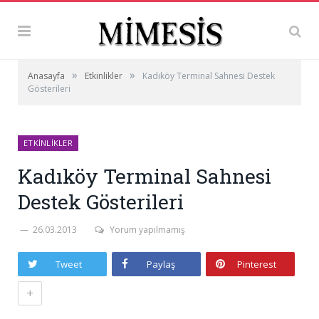
»
»
Anasayfa
Etkinlikler
Kadıköy Terminal Sahnesi Destek
Gösterileri
ETKINLIKLER
Kadıköy Terminal Sahnesi
Destek Gösterileri
26.03.2013
Yorum yapılmamış
Tweet
Paylaş
Pinterest
+