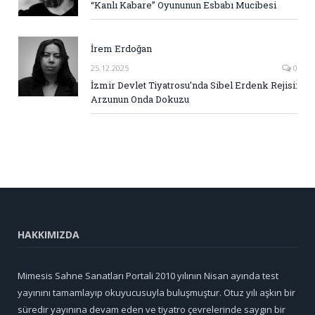
“Kanlı Kabare” Oyununun Esbabı Mucibesi
İrem Erdoğan
25.12.2025
0
İzmir Devlet Tiyatrosu’nda Sibel Erdenk Rejisi:
Arzunun Onda Dokuzu
HAKKIMIZDA
Mimesis Sahne Sanatları Portali 2010 yılının Nisan ayında test
yayınını tamamlayıp okuyucusuyla buluşmuştur. Otuz yılı aşkın bir
süredir yayınına devam eden ve tiyatro çevrelerinde saygın bir