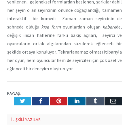
yenilenen, geleneksel formlardan beslenen, şarkılar dahil
her şeyin o an seyircinin önünde doğaçlandığı, tamamen
interaktif bir komedi. Zaman zaman seyircinin de
sahnede olduğu
kısa form
oyunlardan oluşan
kabare
de,
değişik insan hallerine farklı bakış açıları, seyirci ve
oyuncuların ortak algılarından süzülerek eğlenceli bir
şekilde ortaya konuluyor. Tekrarlanamaz olması itibarıyla
her oyun, hem oyuncular hem de seyirciler için çok özel ve
eğlenceli bir deneyim oluşturuyor.
PAYLAŞ.
Twitter
Facebook
Pinterest
LinkedIn
Tumblr
E-
Posta
ILIŞKILI
YAZILAR