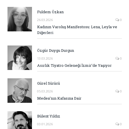
Fuldem Özkan
26.03.2026
0
Kadının Varoluş Manifestosu: Lena, Leyla ve
Diğerleri
Özgür Duygu Durgun
13.03.2026
0
Asırlık Tiyatro Geleneği İzmir’de Yaşıyor
Gürel Sürücü
05.03.2026
0
Medea’nın Kafasına Dair
Bülent Yıldız
03.01.2026
0