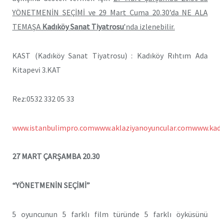
YÖNETMENİN SEÇİMİ ve 29 Mart Cuma 20.30’da NE ALA
TEMAŞA
Kadıköy Sanat Tiyatrosu
’nda izlenebilir.
KAST (Kadıköy Sanat Tiyatrosu) : Kadıköy Rıhtım Ada
Kitapevi 3.KAT
Rez:0532 332 05 33
www.istanbulimpro.com
www.aklaziyanoyuncular.com
www.kad
27 MART ÇARŞAMBA 20.30
“YÖNETMENİN SEÇİMİ”
5 oyuncunun 5 farklı film türünde 5 farklı öyküsünü