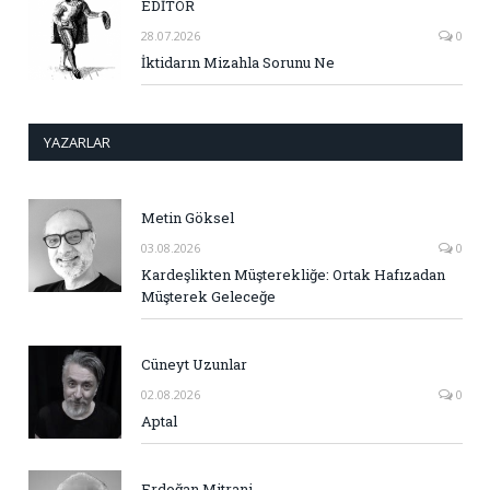
EDİTÖR
28.07.2026
0
İktidarın Mizahla Sorunu Ne
YAZARLAR
Metin Göksel
03.08.2026
0
Kardeşlikten Müşterekliğe: Ortak Hafızadan
Müşterek Geleceğe
Cüneyt Uzunlar
02.08.2026
0
Aptal
Erdoğan Mitrani