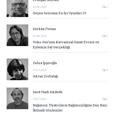
02.08.2026
0
Geçen Sezonun En İyi Oyunları IV
Serkan Fırtına
02.08.2026
0
Yoko Ono’nun Kavramsal Sanat Evreni ve
Eylemin Saf Gerçekliği
Zehra İpşiroğlu
27.07.2026
0
Akran Zorbalığı
Sacit Hadi Akdede
14.07.2026
0
Bağımsız Tiyatroların Bağımsızlığına Dair Bazı
İktisadi Gözlemler