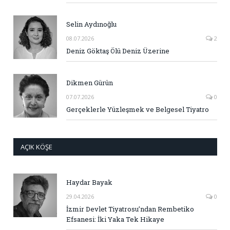
Selin Aydınoğlu
08.07.2026
2
Deniz Göktaş Ölü Deniz Üzerine
Dikmen Gürün
07.07.2026
0
Gerçeklerle Yüzleşmek ve Belgesel Tiyatro
AÇIK KÖŞE
Haydar Bayak
29.04.2026
0
İzmir Devlet Tiyatrosu’ndan Rembetiko
Efsanesi: İki Yaka Tek Hikaye