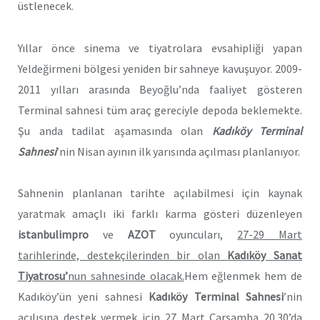
üstlenecek.
Yıllar önce sinema ve tiyatrolara evsahipliği yapan
Yeldeğirmeni bölgesi yeniden bir sahneye kavuşuyor. 2009-
2011 yılları arasında Beyoğlu’nda faaliyet gösteren
Terminal sahnesi tüm araç gereciyle depoda beklemekte.
Şu anda tadilat aşamasında olan
Kadıköy Terminal
Sahnesi
’nin Nisan ayının ilk yarısında açılması planlanıyor.
Sahnenin planlanan tarihte açılabilmesi için kaynak
yaratmak amaçlı iki farklı karma gösteri düzenleyen
istanbulimpro
ve
AZOT
oyuncuları,
27-29 Mart
tarihlerinde, destekçilerinden bir olan
Kadıköy Sanat
Tiyatrosu’
nun sahnesinde olacak.
Hem eğlenmek hem de
Kadıköy’ün yeni sahnesi
Kadıköy Terminal Sahnesi
’nin
açılışına destek vermek için
27 Mart Çarşamba 20.30’da