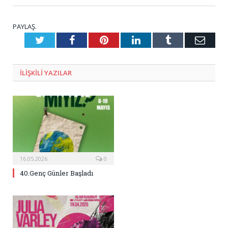
PAYLAŞ.
Twitter
Facebook
Pinterest
LinkedIn
Tumblr
E-
Posta
ILIŞKILI
YAZILAR
16.05.2026
0
40.Genç Günler Başladı