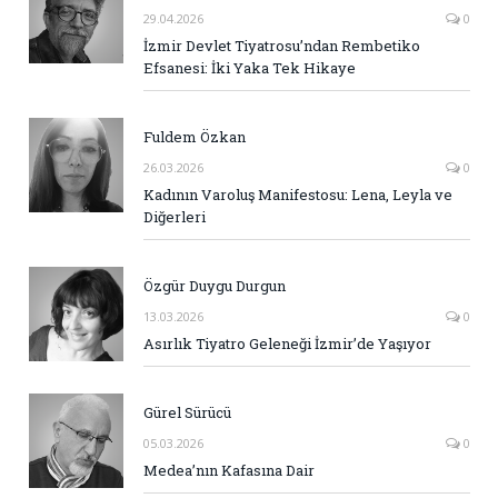
29.04.2026
0
İzmir Devlet Tiyatrosu’ndan Rembetiko
Efsanesi: İki Yaka Tek Hikaye
Fuldem Özkan
26.03.2026
0
Kadının Varoluş Manifestosu: Lena, Leyla ve
Diğerleri
Özgür Duygu Durgun
13.03.2026
0
Asırlık Tiyatro Geleneği İzmir’de Yaşıyor
Gürel Sürücü
05.03.2026
0
Medea’nın Kafasına Dair