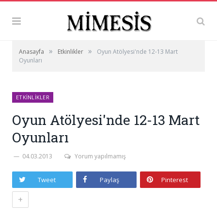
»
»
Anasayfa
Etkinlikler
Oyun Atölyesi'nde 12-13 Mart
Oyunları
ETKINLIKLER
Oyun Atölyesi'nde 12-13 Mart
Oyunları
04.03.2013
Yorum yapılmamış
Tweet
Paylaş
Pinterest
+