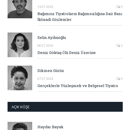
14.07.2026
0
Bağımsız Tiyatroların Bağımsızlığına Dair Bazı
İktisadi Gözlemler
Selin Aydınoğlu
08.07.2026
2
Deniz Göktaş Ölü Deniz Üzerine
Dikmen Gürün
07.07.2026
0
Gerçeklerle Yüzleşmek ve Belgesel Tiyatro
AÇIK KÖŞE
Haydar Bayak