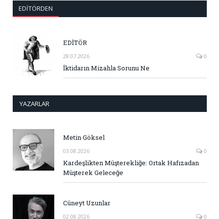
EDITÖRDEN
EDİTÖR
28.07.2026
0
İktidarın Mizahla Sorunu Ne
YAZARLAR
Metin Göksel
03.08.2026
0
Kardeşlikten Müşterekliğe: Ortak Hafızadan
Müşterek Geleceğe
Cüneyt Uzunlar
02.08.2026
0