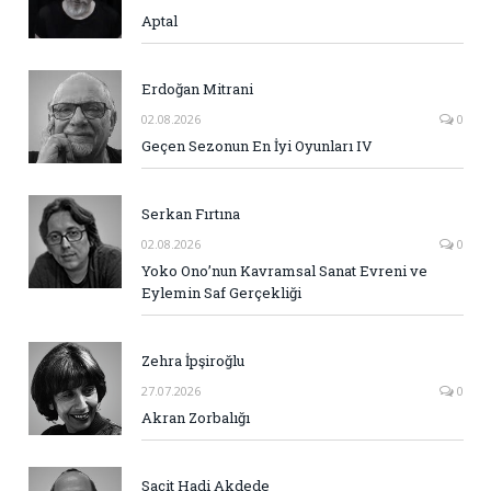
Aptal
Erdoğan Mitrani
02.08.2026
0
Geçen Sezonun En İyi Oyunları IV
Serkan Fırtına
02.08.2026
0
Yoko Ono’nun Kavramsal Sanat Evreni ve
Eylemin Saf Gerçekliği
Zehra İpşiroğlu
27.07.2026
0
Akran Zorbalığı
Sacit Hadi Akdede