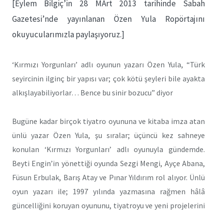
[Eylem Bilgiç’in 28 MArt 2013 tarihinde Sabah
Gazetesi’nde yayınlanan Özen Yula Ropörtajını
okuyucularımızla paylaşıyoruz.]
‘Kırmızı Yorgunları’ adlı oyunun yazarı Özen Yula, “Türk
seyircinin ilginç bir yapısı var; çok kötü şeyleri bile ayakta
alkışlayabiliyorlar… Bence bu sinir bozucu” diyor
Bugüne kadar birçok tiyatro oyununa ve kitaba imza atan
ünlü yazar Özen Yula, şu sıralar; üçüncü kez sahneye
konulan ‘Kırmızı Yorgunları’ adlı oyunuyla gündemde.
Beyti Engin’in yönettiği oyunda Sezgi Mengi, Ayçe Abana,
Füsun Erbulak, Barış Atay ve Pınar Yıldırım rol alıyor. Ünlü
oyun yazarı ile; 1997 yılında yazmasına rağmen hâlâ
güncelliğini koruyan oyununu, tiyatroyu ve yeni projelerini