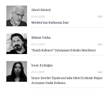
Gürel Sürücü
05.03.2026
0
Medea’nın Kafasına Dair
Bülent Yıldız
03.01.2026
0
“Kanlı Kabare” Oyununun Esbabı Mucibesi
İrem Erdoğan
25.12.2025
0
İzmir Devlet Tiyatrosu’nda Sibel Erdenk Rejisi:
Arzunun Onda Dokuzu