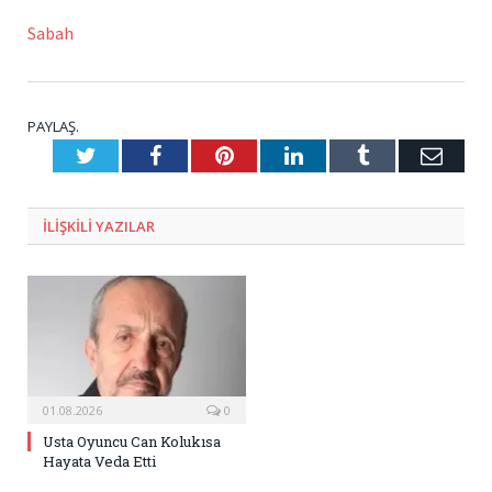
Sabah
PAYLAŞ.
Twitter
Facebook
Pinterest
LinkedIn
Tumblr
E-
Posta
ILIŞKILI
YAZILAR
01.08.2026
0
Usta Oyuncu Can Kolukısa
Hayata Veda Etti