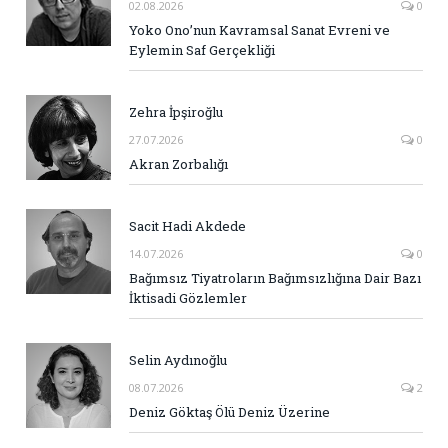
02.08.2026
0
Yoko Ono’nun Kavramsal Sanat Evreni ve
Eylemin Saf Gerçekliği
Zehra İpşiroğlu
27.07.2026
0
Akran Zorbalığı
Sacit Hadi Akdede
14.07.2026
0
Bağımsız Tiyatroların Bağımsızlığına Dair Bazı
İktisadi Gözlemler
Selin Aydınoğlu
08.07.2026
2
Deniz Göktaş Ölü Deniz Üzerine