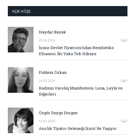
AÇIK KÖŞE
Haydar Bayak
29.04.2026
0
İzmir Devlet Tiyatrosu’ndan Rembetiko
Efsanesi: İki Yaka Tek Hikaye
Fuldem Özkan
26.03.2026
0
Kadının Varoluş Manifestosu: Lena, Leyla ve
Diğerleri
Özgür Duygu Durgun
13.03.2026
0
Asırlık Tiyatro Geleneği İzmir’de Yaşıyor