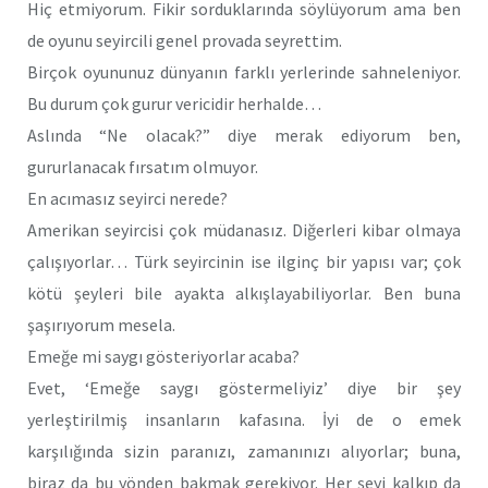
Hiç etmiyorum. Fikir sorduklarında söylüyorum ama ben
de oyunu seyircili genel provada seyrettim.
Birçok oyununuz dünyanın farklı yerlerinde sahneleniyor.
Bu durum çok gurur vericidir herhalde…
Aslında “Ne olacak?” diye merak ediyorum ben,
gururlanacak fırsatım olmuyor.
En acımasız seyirci nerede?
Amerikan seyircisi çok müdanasız. Diğerleri kibar olmaya
çalışıyorlar… Türk seyircinin ise ilginç bir yapısı var; çok
kötü şeyleri bile ayakta alkışlayabiliyorlar. Ben buna
şaşırıyorum mesela.
Emeğe mi saygı gösteriyorlar acaba?
Evet, ‘Emeğe saygı göstermeliyiz’ diye bir şey
yerleştirilmiş insanların kafasına. İyi de o emek
karşılığında sizin paranızı, zamanınızı alıyorlar; buna,
biraz da bu yönden bakmak gerekiyor. Her şeyi kalkıp da