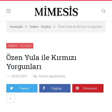
»
»
Anasayfa
Haber - Söyleşi
Özen Yula ile Kırmızı Yorgunları
HABER - SÖYLEŞI
Özen Yula ile Kırmızı
Yorgunları
29.03.2013
Yorum yapılmamış
Tweet
Paylaş
Pinterest
+