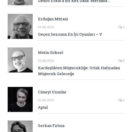
Genco Erkal’a Bir Kez Daha ‘Merhaba’…
Erdoğan Mitrani
09.08.2026
0
Geçen Sezonun En İyi Oyunları – V
Metin Göksel
03.08.2026
0
Kardeşlikten Müşterekliğe: Ortak Hafızadan
Müşterek Geleceğe
Cüneyt Uzunlar
02.08.2026
0
Aptal
Serkan Fırtına