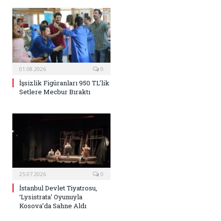
01.08.2026
0
İşsizlik Figüranları 950 TL’lik
Setlere Mecbur Bıraktı
25.07.2026
0
İstanbul Devlet Tiyatrosu,
‘Lysistrata’ Oyunuyla
Kosova’da Sahne Aldı