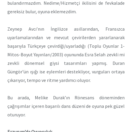
bulandırmazdım. Nedime/Hizmetçi ikilisini de fevkalade
gereksiz bulur, oyuna eklemezdim.
Zeynep Avcı’nın İngilizce asıllarından, Fransızca
uyarlamalarından ve mevcut çevirilerden yararlanarak
başarıyla Türkçeye çevirdiği/uyarladığı (Toplu Oyunlar 1-
Mitos-Boyut Yayınları/2003) oyununda Esra Selah zevkli mi
zevkli dönemsel giysi tasarımları yapmış. Duran
Güngör’ün ışığı ise eylemleri destekliyor, vurguları ortaya
çıkarıyor, tempo ve ritme yardımcı oluyor.
Bu arada, Melike Durak’ın Rönesans döneminden
çağrışımlar içeren başarılı dans düzeni de oyuna pek güzel
oturuyor.
Erzurum’da Oyunculuk