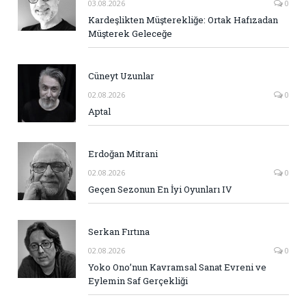
03.08.2026
0
Kardeşlikten Müşterekliğe: Ortak Hafızadan
Müşterek Geleceğe
Cüneyt Uzunlar
02.08.2026
0
Aptal
Erdoğan Mitrani
02.08.2026
0
Geçen Sezonun En İyi Oyunları IV
Serkan Fırtına
02.08.2026
0
Yoko Ono’nun Kavramsal Sanat Evreni ve
Eylemin Saf Gerçekliği