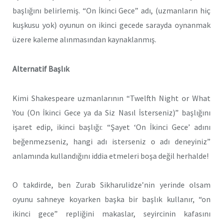
başlığını belirlemiş. “On İkinci Gece” adı, (uzmanların hiç
kuşkusu yok) oyunun on ikinci gecede sarayda oynanmak
üzere kaleme alınmasından kaynaklanmış.
Alternatif Başlık
Kimi Shakespeare uzmanlarının “Twelfth Night or What
You (On İkinci Gece ya da Siz Nasıl İsterseniz)” başlığını
işaret edip, ikinci başlığı: “Şayet ‘On İkinci Gece’ adını
beğenmezseniz, hangi adı isterseniz o adı deneyiniz”
anlamında kullandığını iddia etmeleri boşa değil herhalde!
O takdirde, ben Zurab Sikharulidze’nin yerinde olsam
oyunu sahneye koyarken başka bir başlık kullanır, “on
ikinci gece” repliğini makaslar, seyircinin kafasını