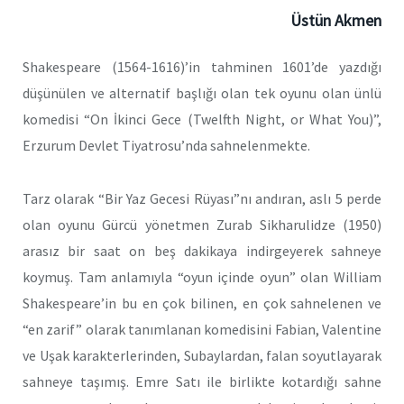
Üstün Akmen
Shakespeare (1564-1616)’in tahminen 1601’de yazdığı
düşünülen ve alternatif başlığı olan tek oyunu olan ünlü
komedisi “On İkinci Gece (Twelfth Night, or What You)”,
Erzurum Devlet Tiyatrosu’nda sahnelenmekte.
Tarz olarak “Bir Yaz Gecesi Rüyası”nı andıran, aslı 5 perde
olan oyunu Gürcü yönetmen Zurab Sikharulidze (1950)
arasız bir saat on beş dakikaya indirgeyerek sahneye
koymuş. Tam anlamıyla “oyun içinde oyun” olan William
Shakespeare’in bu en çok bilinen, en çok sahnelenen ve
“en zarif” olarak tanımlanan komedisini Fabian, Valentine
ve Uşak karakterlerinden, Subaylardan, falan soyutlayarak
sahneye taşımış. Emre Satı ile birlikte kotardığı sahne