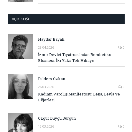
AÇIK KÖŞE
Haydar Bayak
29.04.2026
0
İzmir Devlet Tiyatrosu’ndan Rembetiko
Efsanesi: İki Yaka Tek Hikaye
Fuldem Özkan
26.03.2026
0
Kadının Varoluş Manifestosu: Lena, Leyla ve
Diğerleri
Özgür Duygu Durgun
13.03.2026
0