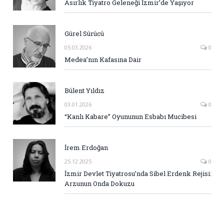
Asırlık Tiyatro Geleneği İzmir’de Yaşıyor
Gürel Sürücü
05.03.2026
0
Medea’nın Kafasına Dair
Bülent Yıldız
03.01.2026
0
“Kanlı Kabare” Oyununun Esbabı Mucibesi
İrem Erdoğan
25.12.2025
0
İzmir Devlet Tiyatrosu’nda Sibel Erdenk Rejisi:
Arzunun Onda Dokuzu