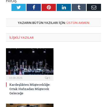
PAYLAŞ.
Twitter
Facebook
Pinterest
LinkedIn
Tumblr
E-
Posta
YAZARIN BÜTÜN YAZILARI IÇIN:
ÜSTÜN AKMEN
ILIŞKILI
YAZILAR
03.08.2026
0
Kardeşlikten Müşterekliğe:
Ortak Hafızadan Müşterek
Geleceğe