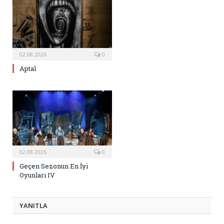
02.08.2026
0
Aptal
02.08.2026
0
Geçen Sezonun En İyi
Oyunları IV
YANITLA