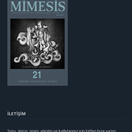
İLETİŞİM
Soru, görüş, öneri, eleştiri ve katkılarınız için lütfen bize yazın: