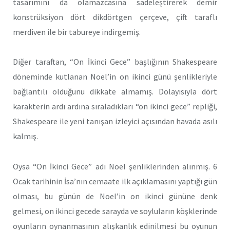
tasarımını da olamazcasına sadeleştirerek demir
konstrüksiyon dört dikdörtgen çerçeve, çift taraflı
merdiven ile bir tabureye indirgemiş.
Diğer taraftan, “On İkinci Gece” başlığının Shakespeare
döneminde kutlanan Noel’in on ikinci günü şenlikleriyle
bağlantılı olduğunu dikkate almamış. Dolayısıyla dört
karakterin ardı ardına sıraladıkları “on ikinci gece” repliği,
Shakespeare ile yeni tanışan izleyici açısından havada asılı
kalmış.
Oysa “On İkinci Gece” adı Noel şenliklerinden alınmış. 6
Ocak tarihinin İsa’nın cemaate ilk açıklamasını yaptığı gün
olması, bu günün de Noel’in on ikinci gününe denk
gelmesi, on ikinci gecede sarayda ve soyluların köşklerinde
oyunların oynanmasının alışkanlık edinilmesi bu oyunun