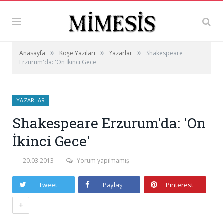
»
»
»
Anasayfa
Köşe Yazıları
Yazarlar
Shakespeare
Erzurum'da: 'On İkinci Gece'
YAZARLAR
Shakespeare Erzurum'da: 'On
İkinci Gece'
20.03.2013
Yorum yapılmamış
Tweet
Paylaş
Pinterest
+