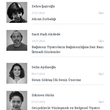
Zehra İpşiroğlu
27.07.2026
0
Akran Zorbalığı
Sacit Hadi Akdede
14.07.2026
0
Bağımsız Tiyatroların Bağımsızlığına Dair Bazı
İktisadi Gözlemler
Selin Aydınoğlu
08.07.2026
2
Deniz Göktaş Ölü Deniz Üzerine
Dikmen Gürün
07.07.2026
0
Gerçeklerle Yüzleşmek ve Belgesel Tiyatro