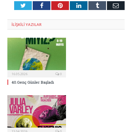
Twitter
Facebook
Pinterest
LinkedIn
Tumblr
E-
Posta
ILIŞKILI
YAZILAR
16.05.2026
0
40.Genç Günler Başladı
13.04.2026
0