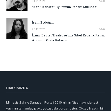
03.01.2026
0
“Kanlı Kabare” Oyununun Esbabı Mucibesi
İrem Erdoğan
25.12.2025
0
İzmir Devlet Tiyatrosu’nda Sibel Erdenk Rejisi:
Arzunun Onda Dokuzu
HAKKIMIZDA
Mimesis Sahne Sanatları Portali 2010 yılının Nisan ayında test
yayınını tamamlayıp okuyucusuyla buluşmuştur. Otuz yılı aşkın bir