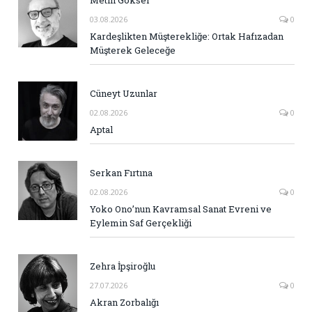
Metin Göksel
03.08.2026
0
Kardeşlikten Müşterekliğe: Ortak Hafızadan
Müşterek Geleceğe
Cüneyt Uzunlar
02.08.2026
0
Aptal
Serkan Fırtına
02.08.2026
0
Yoko Ono’nun Kavramsal Sanat Evreni ve
Eylemin Saf Gerçekliği
Zehra İpşiroğlu
27.07.2026
0
Akran Zorbalığı