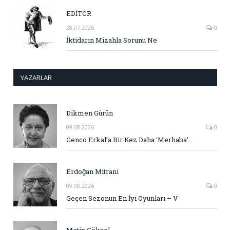
EDİTÖR
28.07.2026
0
İktidarın Mizahla Sorunu Ne
YAZARLAR
Dikmen Gürün
09.08.2026
0
Genco Erkal’a Bir Kez Daha ‘Merhaba’…
Erdoğan Mitrani
09.08.2026
0
Geçen Sezonun En İyi Oyunları – V