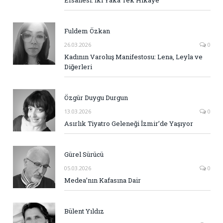
Efsanesi: İki Yaka Tek Hikaye
Fuldem Özkan
26.03.2026
0
Kadının Varoluş Manifestosu: Lena, Leyla ve
Diğerleri
Özgür Duygu Durgun
13.03.2026
0
Asırlık Tiyatro Geleneği İzmir’de Yaşıyor
Gürel Sürücü
05.03.2026
0
Medea’nın Kafasına Dair
Bülent Yıldız