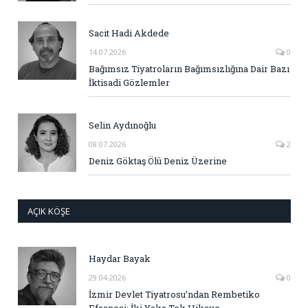
Sacit Hadi Akdede
14.07.2026
0
Bağımsız Tiyatroların Bağımsızlığına Dair Bazı
İktisadi Gözlemler
Selin Aydınoğlu
08.07.2026
2
Deniz Göktaş Ölü Deniz Üzerine
AÇIK KÖŞE
Haydar Bayak
29.04.2026
0
İzmir Devlet Tiyatrosu’ndan Rembetiko