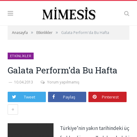
»
»
Anasayfa
Etkinlikler
Galata Perform'da Bu Hafta
ETKINLIKLER
Galata Perform'da Bu Hafta
10.04.2013
Yorum yapılmamış
Tweet
Paylaş
Pinterest
+
Türkiye’nin yakın tarihindeki üç