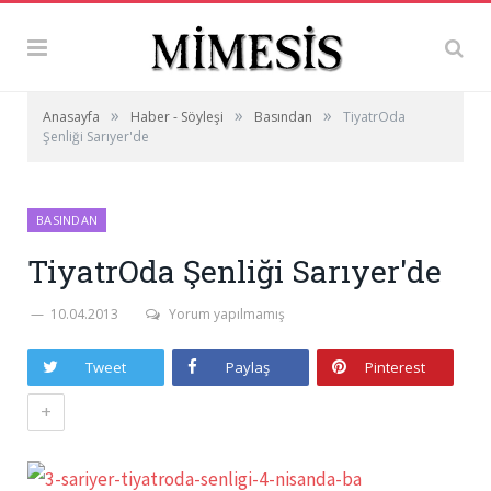
»
»
»
Anasayfa
Haber - Söyleşi
Basından
TiyatrOda
Şenliği Sarıyer'de
BASINDAN
TiyatrOda Şenliği Sarıyer'de
10.04.2013
Yorum yapılmamış
Tweet
Paylaş
Pinterest
+