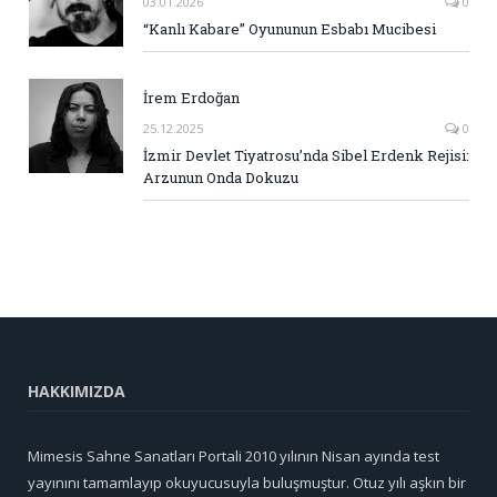
03.01.2026
0
“Kanlı Kabare” Oyununun Esbabı Mucibesi
İrem Erdoğan
25.12.2025
0
İzmir Devlet Tiyatrosu’nda Sibel Erdenk Rejisi:
Arzunun Onda Dokuzu
HAKKIMIZDA
Mimesis Sahne Sanatları Portali 2010 yılının Nisan ayında test
yayınını tamamlayıp okuyucusuyla buluşmuştur. Otuz yılı aşkın bir