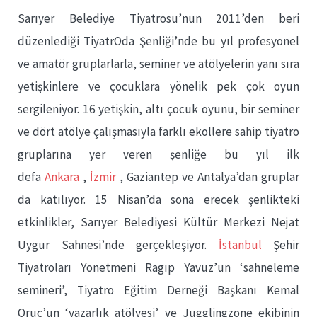
Sarıyer Belediye Tiyatrosu’nun 2011’den beri
düzenlediği TiyatrOda Şenliği’nde bu yıl profesyonel
ve amatör gruplarlarla, seminer ve atölyelerin yanı sıra
yetişkinlere ve çocuklara yönelik pek çok oyun
sergileniyor. 16 yetişkin, altı çocuk oyunu, bir seminer
ve dört atölye çalışmasıyla farklı ekollere sahip tiyatro
gruplarına yer veren şenliğe bu yıl ilk
defa
Ankara
,
İzmir
, Gaziantep ve Antalya’dan gruplar
da katılıyor. 15 Nisan’da sona erecek şenlikteki
etkinlikler, Sarıyer Belediyesi Kültür Merkezi Nejat
Uygur Sahnesi’nde gerçekleşiyor.
İstanbul
Şehir
Tiyatroları Yönetmeni Ragıp Yavuz’un ‘sahneleme
semineri’, Tiyatro Eğitim Derneği Başkanı Kemal
Oruç’un ‘yazarlık atölyesi’ ve Jugglingzone ekibinin