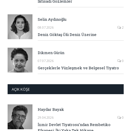
İktisadi Gözlemler
Selin Aydınoğlu
08.07.2026
2
Deniz Göktaş Ölü Deniz Üzerine
Dikmen Gürün
07.07.2026
0
Gerçeklerle Yüzleşmek ve Belgesel Tiyatro
AÇIK KÖŞE
Haydar Bayak
29.04.2026
0
İzmir Devlet Tiyatrosu’ndan Rembetiko
Efsanesi: İki Yaka Tek Hikaye