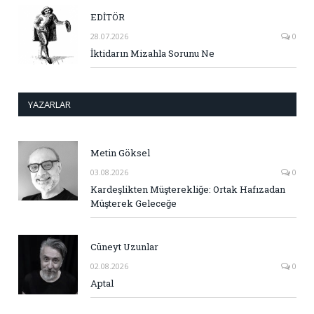
EDİTÖR
28.07.2026
0
İktidarın Mizahla Sorunu Ne
YAZARLAR
Metin Göksel
03.08.2026
0
Kardeşlikten Müşterekliğe: Ortak Hafızadan
Müşterek Geleceğe
Cüneyt Uzunlar
02.08.2026
0
Aptal