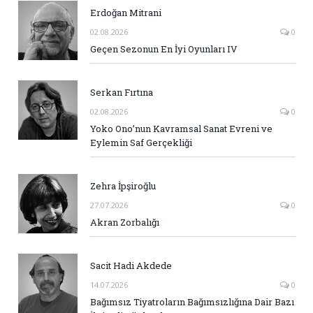
Erdoğan Mitrani
02.08.2026
0
Geçen Sezonun En İyi Oyunları IV
Serkan Fırtına
02.08.2026
0
Yoko Ono’nun Kavramsal Sanat Evreni ve
Eylemin Saf Gerçekliği
Zehra İpşiroğlu
27.07.2026
0
Akran Zorbalığı
Sacit Hadi Akdede
14.07.2026
0
Bağımsız Tiyatroların Bağımsızlığına Dair Bazı