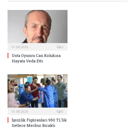
01.08.2026
0
Usta Oyuncu Can Kolukısa
Hayata Veda Etti
01.08.2026
0
İşsizlik Figüranları 950 TL’lik
Setlere Mecbur Bıraktı