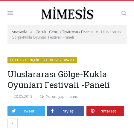
»
»
Anasayfa
Çocuk - Gençlik Tiyatrosu / Drama
Uluslararası
Gölge-Kukla Oyunları Festivali -Paneli
ÇOCUK - GENÇLIK TIYATROSU / DRAMA
Uluslararası Gölge-Kukla
Oyunları Festivali -Paneli
20.05.2013
Yorum yapılmamış
Tweet
Paylaş
Pinterest
+