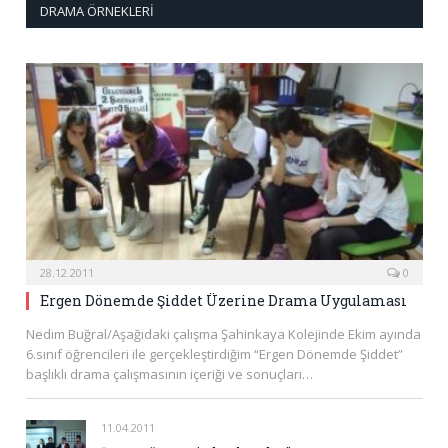
DRAMA ÖRNEKLERI
28.12.2011
0
Ergen Dönemde Şiddet Üzerine Drama Uygulaması
Nedim Buğral/Aşağıdaki çalışma Şahinkaya Kolejinde Ekim ayında
6.sınıf öğrencileri ile gerçekleştirdiğim “Ergen Dönemde Şiddet”
başlıklı drama çalışmasının içeriği ve sonuçları…
11.04.2011