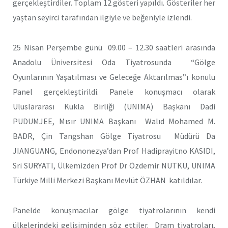
gerçekleştirdiler. Toplam 12 gösteri yapıldı. Gösteriler her
yaştan seyirci tarafından ilgiyle ve beğeniyle izlendi.
25 Nisan Perşembe günü 09.00 – 12.30 saatleri arasında
Anadolu Üniversitesi Oda Tiyatrosunda “Gölge
Oyunlarının Yaşatılması ve Geleceğe Aktarılmas”ı konulu
Panel gerçekleştirildi. Panele konuşmacı olarak
Uluslararası Kukla Birliği (UNIMA) Başkanı Dadi
PUDUMJEE, Mısır UNIMA Başkanı Walıd Mohamed M.
BADR, Çin Tangshan Gölge Tiyatrosu Müdürü Da
JIANGUANG, Endononezya’dan Prof Hadiprayitno KASIDI,
Sri SURYATI, Ülkemizden Prof Dr Özdemir NUTKU, UNIMA
Türkiye Milli Merkezi Başkanı Mevlüt ÖZHAN katıldılar.
Panelde konuşmacılar gölge tiyatrolarının kendi
ülkelerindeki gelişiminden söz ettiler. Dram tiyatroları,