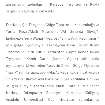
gösterisinin ardından Karagöz Tasvirleri ve Kukla
Sergisi’nin açılışıyla son buldu.
Festivale; Çin Tangshan Gölge Tiyatrosu “Kaplumbağa ve
Turna Kuşu”,”Akıllı Maymunlar”,”At Sırtında Dövüş”,
Endonezya Sena Wangi Tiyatrosu “Shinta’nın Kaçırılması”
adlı gölge oyunlarıyla, Azerbaycan Bakü Devlet Kukla
Tiyatrosu “Sihirli Kutu”, Tataristan Ekiyet Devlet Kukla
Tiyatrosu “Kamir Batir (Hamur Oğlan) adlı kukla
oyunlarıyla, Ülkemizden Tacettin Diker Gölge Tiyatrosu
“Kayık” adlı Karagöz oyunuyla, Açıkgöz Kukla Tiyatrosu’da
“İbiş Yazıcı Oluyor” adlı kukla oyunuyla katıldılar. Gruplar
üç gün süreyle gösterilerini Yunus Emre Kültür Sanat
Merkezi, Odunpazarı Belediyesi Kurşunlu Külliyesi,
Anadolu Üniversitesi Oda tiyatrosu salonlarında