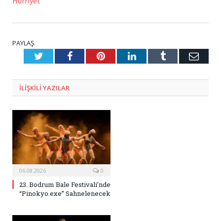
Hürriyet
PAYLAŞ.
Twitter
Facebook
Pinterest
LinkedIn
Tumblr
E-
Posta
ILIŞKILI
YAZILAR
06.08.2026
0
23. Bodrum Bale Festivali’nde
“Pinokyo.exe” Sahnelenecek