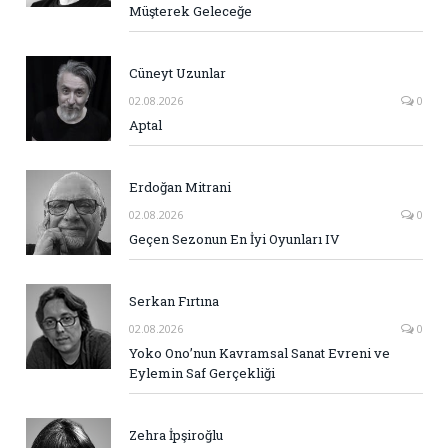
Müşterek Geleceğe
Cüneyt Uzunlar
02.08.2026
0
Aptal
Erdoğan Mitrani
02.08.2026
0
Geçen Sezonun En İyi Oyunları IV
Serkan Fırtına
02.08.2026
0
Yoko Ono’nun Kavramsal Sanat Evreni ve
Eylemin Saf Gerçekliği
Zehra İpşiroğlu