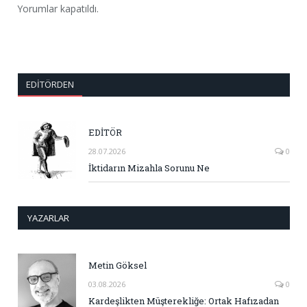
Yorumlar kapatıldı.
EDITÖRDEN
EDİTÖR
28.07.2026
0
İktidarın Mizahla Sorunu Ne
YAZARLAR
Metin Göksel
03.08.2026
0
Kardeşlikten Müşterekliğe: Ortak Hafızadan