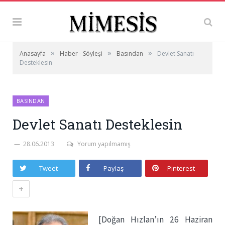
»
»
»
Anasayfa
Haber - Söyleşi
Basından
Devlet Sanatı
Desteklesin
BASINDAN
Devlet Sanatı Desteklesin
28.06.2013
Yorum yapılmamış
Tweet
Paylaş
Pinterest
+
[Doğan Hızlan’ın 26 Haziran