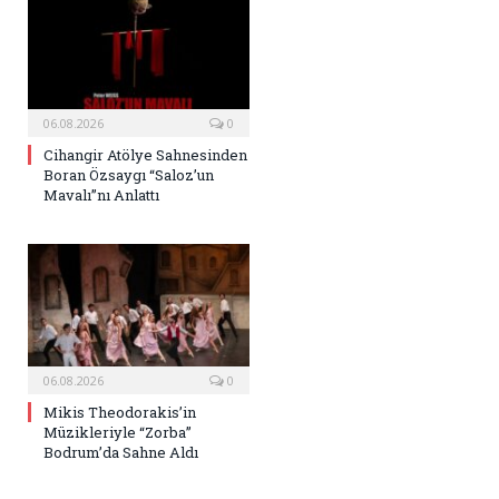
06.08.2026
0
Cihangir Atölye Sahnesinden
Boran Özsaygı “Saloz’un
Mavalı”nı Anlattı
06.08.2026
0
Mikis Theodorakis’in
Müzikleriyle “Zorba”
Bodrum’da Sahne Aldı