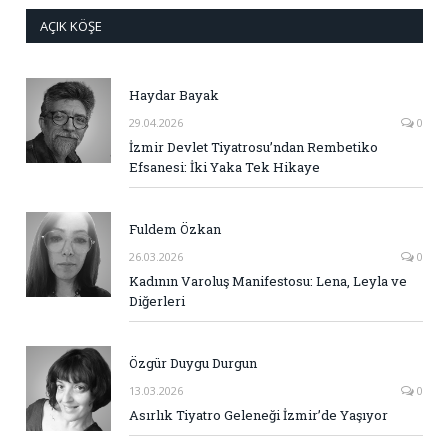
AÇIK KÖŞE
Haydar Bayak
29.04.2026
0
İzmir Devlet Tiyatrosu’ndan Rembetiko
Efsanesi: İki Yaka Tek Hikaye
Fuldem Özkan
26.03.2026
0
Kadının Varoluş Manifestosu: Lena, Leyla ve
Diğerleri
Özgür Duygu Durgun
13.03.2026
0
Asırlık Tiyatro Geleneği İzmir’de Yaşıyor