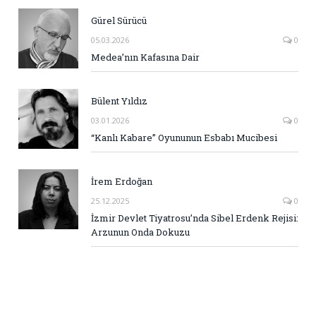
Gürel Sürücü
05.03.2026
0
Medea’nın Kafasına Dair
Bülent Yıldız
03.01.2026
0
“Kanlı Kabare” Oyununun Esbabı Mucibesi
İrem Erdoğan
25.12.2025
0
İzmir Devlet Tiyatrosu’nda Sibel Erdenk Rejisi:
Arzunun Onda Dokuzu