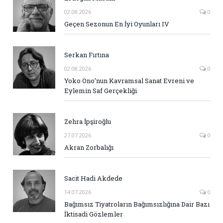
02.08.2026
0
Geçen Sezonun En İyi Oyunları IV
Serkan Fırtına
02.08.2026
0
Yoko Ono’nun Kavramsal Sanat Evreni ve
Eylemin Saf Gerçekliği
Zehra İpşiroğlu
27.07.2026
0
Akran Zorbalığı
Sacit Hadi Akdede
14.07.2026
0
Bağımsız Tiyatroların Bağımsızlığına Dair Bazı
İktisadi Gözlemler