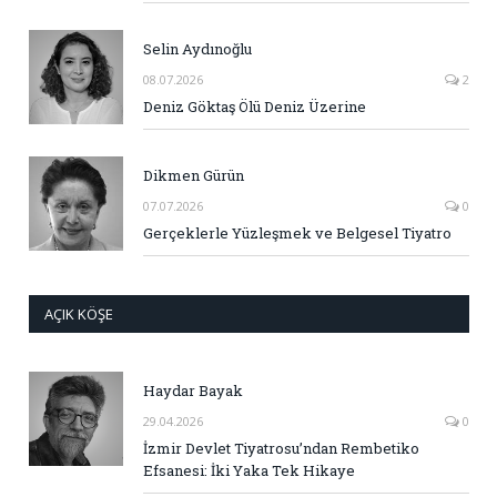
Selin Aydınoğlu
08.07.2026
2
Deniz Göktaş Ölü Deniz Üzerine
Dikmen Gürün
07.07.2026
0
Gerçeklerle Yüzleşmek ve Belgesel Tiyatro
AÇIK KÖŞE
Haydar Bayak
29.04.2026
0
İzmir Devlet Tiyatrosu’ndan Rembetiko
Efsanesi: İki Yaka Tek Hikaye