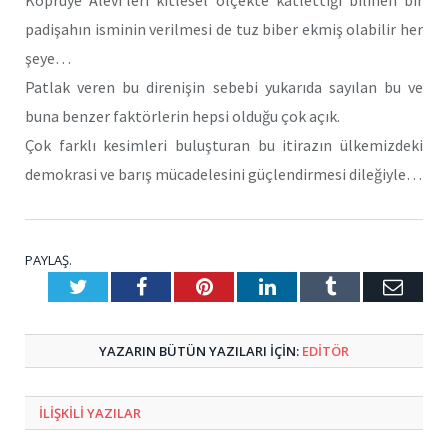
Köprüye Alevi’leri kitlesel ölçekte katlettiği bilinen bir
padişahın isminin verilmesi de tuz biber ekmiş olabilir her
şeye…
Patlak veren bu direnişin sebebi yukarıda sayılan bu ve
buna benzer faktörlerin hepsi olduğu çok açık.
Çok farklı kesimleri buluşturan bu itirazın ülkemizdeki
demokrasi ve barış mücadelesini güçlendirmesi dileğiyle…
PAYLAŞ.
Twitter
Facebook
Pinterest
LinkedIn
Tumblr
E-
Posta
YAZARIN BÜTÜN YAZILARI IÇIN:
EDİTÖR
ILIŞKILI
YAZILAR