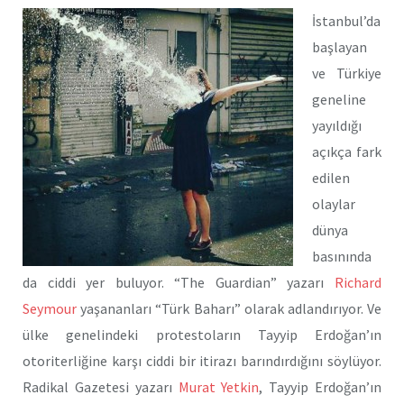
İstanbul’da
başlayan
ve Türkiye
geneline
yayıldığı
açıkça fark
edilen
olaylar
dünya
basınında
da ciddi yer buluyor. “The Guardian” yazarı
Richard
Seymour
yaşananları “Türk Baharı” olarak adlandırıyor. Ve
ülke genelindeki protestoların Tayyip Erdoğan’ın
otoriterliğine karşı ciddi bir itirazı barındırdığını söylüyor.
Radikal Gazetesi yazarı
Murat Yetkin
, Tayyip Erdoğan’ın