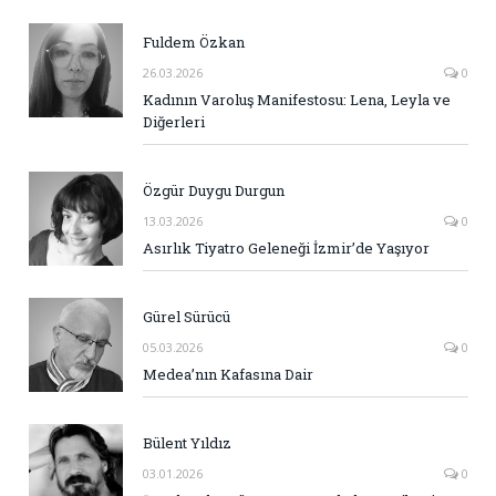
Fuldem Özkan
26.03.2026
0
Kadının Varoluş Manifestosu: Lena, Leyla ve
Diğerleri
Özgür Duygu Durgun
13.03.2026
0
Asırlık Tiyatro Geleneği İzmir’de Yaşıyor
Gürel Sürücü
05.03.2026
0
Medea’nın Kafasına Dair
Bülent Yıldız
03.01.2026
0