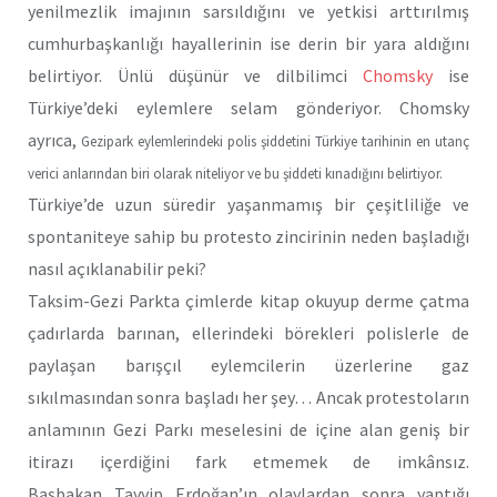
yenilmezlik imajının sarsıldığını ve yetkisi arttırılmış
cumhurbaşkanlığı hayallerinin ise derin bir yara aldığını
belirtiyor. Ünlü düşünür ve dilbilimci
Chomsky
ise
Türkiye’deki eylemlere selam gönderiyor. Chomsky
ayrıca,
Gezipark eylemlerindeki polis şiddetini
Türkiye tarihinin en utanç
verici anlarından biri olarak niteliyor ve bu şiddeti kınadığını belirtiyor.
Türkiye’de uzun süredir yaşanmamış bir çeşitliliğe ve
spontaniteye sahip bu protesto zincirinin neden başladığı
nasıl açıklanabilir peki?
Taksim-Gezi Parkta çimlerde kitap okuyup derme çatma
çadırlarda barınan, ellerindeki börekleri polislerle de
paylaşan barışçıl eylemcilerin üzerlerine gaz
sıkılmasından sonra başladı her şey… Ancak protestoların
anlamının Gezi Parkı meselesini de içine alan geniş bir
itirazı içerdiğini fark etmemek de imkânsız.
Başbakan Tayyip Erdoğan’ın olaylardan sonra yaptığı