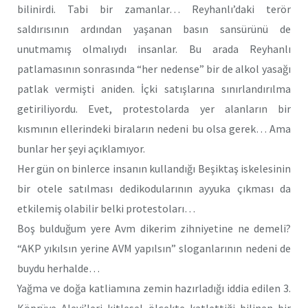
bilinirdi. Tabi bir zamanlar… Reyhanlı’daki terör
saldırısının ardından yaşanan basın sansürünü de
unutmamış olmalıydı insanlar. Bu arada Reyhanlı
patlamasının sonrasında “her nedense” bir de alkol yasağı
patlak vermişti aniden. İçki satışlarına sınırlandırılma
getiriliyordu. Evet, protestolarda yer alanların bir
kısmının ellerindeki biraların nedeni bu olsa gerek… Ama
bunlar her şeyi açıklamıyor.
Her gün on binlerce insanın kullandığı Beşiktaş iskelesinin
bir otele satılması dedikodularının ayyuka çıkması da
etkilemiş olabilir belki protestoları…
Boş bulduğum yere Avm dikerim zihniyetine ne demeli?
“AKP yıkılsın yerine AVM yapılsın” sloganlarının nedeni de
buydu herhalde…
Yağma ve doğa katliamına zemin hazırladığı iddia edilen 3.