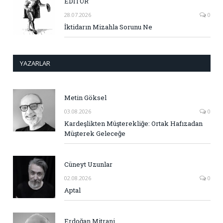
EDİTÖR
28.07.2026
0
İktidarın Mizahla Sorunu Ne
YAZARLAR
Metin Göksel
03.08.2026
0
Kardeşlikten Müşterekliğe: Ortak Hafızadan
Müşterek Geleceğe
Cüneyt Uzunlar
02.08.2026
0
Aptal
Erdoğan Mitrani