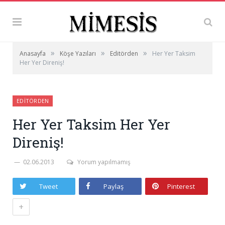
»
»
»
Anasayfa
Köşe Yazıları
Editörden
Her Yer Taksim
Her Yer Direniş!
EDITÖRDEN
Her Yer Taksim Her Yer
Direniş!
02.06.2013
Yorum yapılmamış
Tweet
Paylaş
Pinterest
+