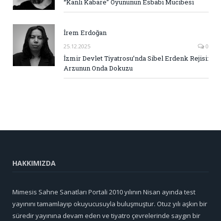
“Kanlı Kabare” Oyununun Esbabı Mucibesi
İrem Erdoğan
25.12.2025
0
İzmir Devlet Tiyatrosu’nda Sibel Erdenk Rejisi:
Arzunun Onda Dokuzu
HAKKIMIZDA
Mimesis Sahne Sanatları Portali 2010 yılının Nisan ayında test
yayınını tamamlayıp okuyucusuyla buluşmuştur. Otuz yılı aşkın bir
süredir yayınına devam eden ve tiyatro çevrelerinde saygın bir