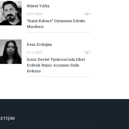
Bülent Yıldız
03.01.2026
0
“Kanlı Kabare” Oyununun Esbabı
Mucibesi
İrem Erdoğan
25.12.2025
0
İzmir Devlet Tiyatrosu’nda Sibel
Erdenk Rejisi: Arzunun Onda
Dokuzu
LETİŞİM