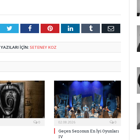
Twitter
Facebook
Pinterest
LinkedIn
Tumblr
E-
Posta
YAZILARI IÇIN:
SETENEY KOZ
0
02.08.2026
0
Geçen Sezonun En İyi Oyunları
IV