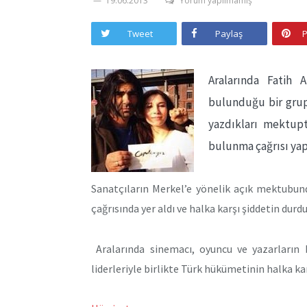
19.06.2013
Yorum yapılmamış
Tweet
Paylaş
P
Aralarında Fatih A
bulunduğu bir grup
yazdıkları mektupt
bulunma çağrısı yap
Sanatçıların Merkel’e yönelik açık mektubund
çağrısında yer aldı ve halka karşı şiddetin durd
Aralarında sinemacı, oyuncu ve yazarların b
liderleriyle birlikte Türk hükümetinin halka ka