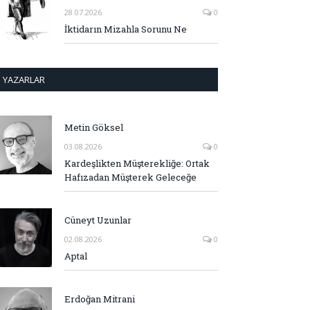
28.07.2026
0
İktidarın Mizahla Sorunu Ne
YAZARLAR
Metin Göksel
03.08.2026
0
Kardeşlikten Müşterekliğe: Ortak
Hafızadan Müşterek Geleceğe
Cüneyt Uzunlar
02.08.2026
0
Aptal
Erdoğan Mitrani