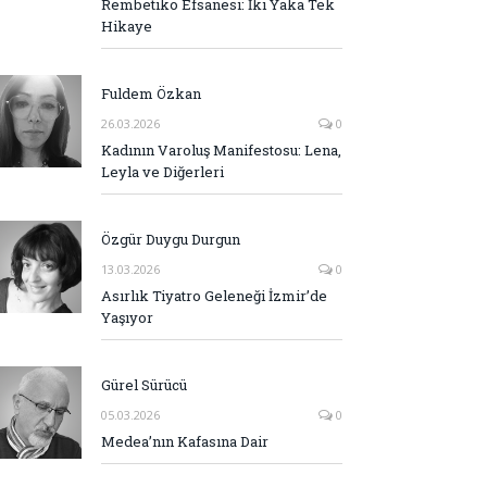
Rembetiko Efsanesi: İki Yaka Tek
Hikaye
Fuldem Özkan
26.03.2026
0
Kadının Varoluş Manifestosu: Lena,
Leyla ve Diğerleri
Özgür Duygu Durgun
13.03.2026
0
Asırlık Tiyatro Geleneği İzmir’de
Yaşıyor
Gürel Sürücü
05.03.2026
0
Medea’nın Kafasına Dair