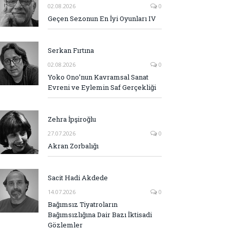
02.08.2026
0
Geçen Sezonun En İyi Oyunları IV
Serkan Fırtına
02.08.2026
0
Yoko Ono’nun Kavramsal Sanat
Evreni ve Eylemin Saf Gerçekliği
Zehra İpşiroğlu
27.07.2026
0
Akran Zorbalığı
Sacit Hadi Akdede
14.07.2026
0
Bağımsız Tiyatroların
Bağımsızlığına Dair Bazı İktisadi
Gözlemler