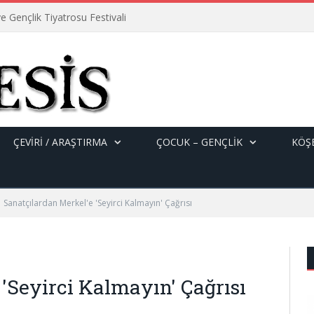
e Gençlik Tiyatrosu Festivali
ÇEVİRİ / ARAŞTIRMA
ÇOCUK – GENÇLIK
KÖŞE
Sanatçılardan Merkel'e 'Seyirci Kalmayın' Çağrısı
'Seyirci Kalmayın' Çağrısı