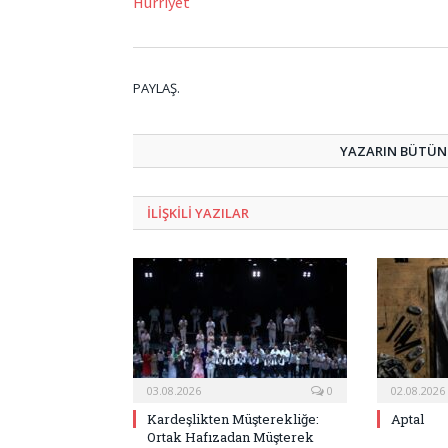
Hürriyet
PAYLAŞ.
YAZARIN BÜTÜN 
ILIŞKILI
YAZILAR
03.08.2026
0
02.08.2026
Kardeşlikten Müşterekliğe:
Aptal
Ortak Hafızadan Müşterek