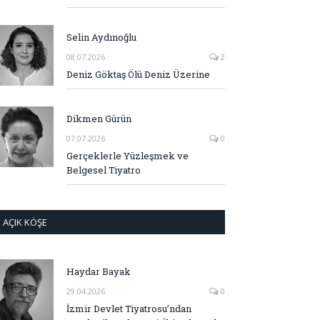
Selin Aydınoğlu
08.07.2026
2
Deniz Göktaş Ölü Deniz Üzerine
Dikmen Gürün
07.07.2026
0
Gerçeklerle Yüzleşmek ve
Belgesel Tiyatro
AÇIK KÖŞE
Haydar Bayak
29.04.2026
0
İzmir Devlet Tiyatrosu’ndan