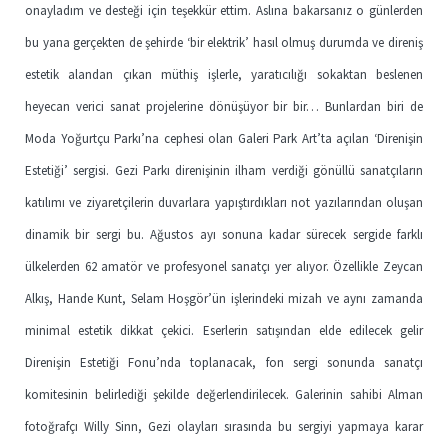
onayladım ve desteği için teşekkür ettim. Aslına bakarsanız o günlerden
bu yana gerçekten de şehirde ‘bir elektrik’ hasıl olmuş durumda ve direniş
estetik alandan çıkan müthiş işlerle, yaratıcılığı sokaktan beslenen
heyecan verici sanat projelerine dönüşüyor bir bir… Bunlardan biri de
Moda Yoğurtçu Parkı’na cephesi olan Galeri Park Art’ta açılan ‘Direnişin
Estetiği’ sergisi. Gezi Parkı direnişinin ilham verdiği gönüllü sanatçıların
katılımı ve ziyaretçilerin duvarlara yapıştırdıkları not yazılarından oluşan
dinamik bir sergi bu. Ağustos ayı sonuna kadar sürecek sergide farklı
ülkelerden 62 amatör ve profesyonel sanatçı yer alıyor. Özellikle Zeycan
Alkış, Hande Kunt, Selam Hoşgör’ün işlerindeki mizah ve aynı zamanda
minimal estetik dikkat çekici. Eserlerin satışından elde edilecek gelir
Direnişin Estetiği Fonu’nda toplanacak, fon sergi sonunda sanatçı
komitesinin belirlediği şekilde değerlendirilecek. Galerinin sahibi Alman
fotoğrafçı Willy Sinn, Gezi olayları sırasında bu sergiyi yapmaya karar