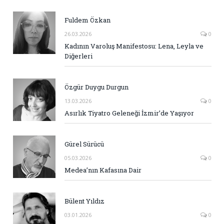
Fuldem Özkan
26.03.2026
0
Kadının Varoluş Manifestosu: Lena, Leyla ve
Diğerleri
Özgür Duygu Durgun
13.03.2026
0
Asırlık Tiyatro Geleneği İzmir’de Yaşıyor
Gürel Sürücü
05.03.2026
0
Medea’nın Kafasına Dair
Bülent Yıldız
03.01.2026
0