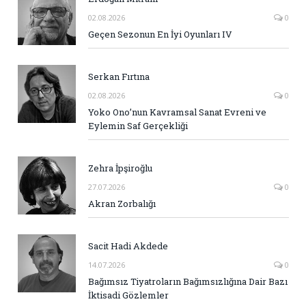
02.08.2026
0
Geçen Sezonun En İyi Oyunları IV
Serkan Fırtına
02.08.2026
0
Yoko Ono’nun Kavramsal Sanat Evreni ve
Eylemin Saf Gerçekliği
Zehra İpşiroğlu
27.07.2026
0
Akran Zorbalığı
Sacit Hadi Akdede
14.07.2026
0
Bağımsız Tiyatroların Bağımsızlığına Dair Bazı
İktisadi Gözlemler