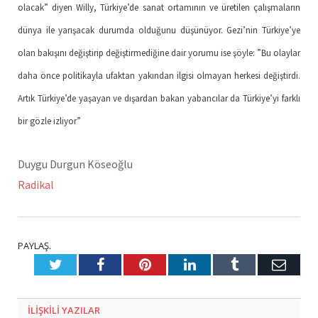
olacak” diyen Willy, Türkiye’de sanat ortamının ve üretilen çalışmaların
dünya ile yarışacak durumda olduğunu düşünüyor. Gezi’nin Türkiye’ye
olan bakışını değiştirip değiştirmediğine dair yorumu ise şöyle: ”Bu olaylar
daha önce politikayla ufaktan yakından ilgisi olmayan herkesi değiştirdi.
Artık Türkiye’de yaşayan ve dışardan bakan yabancılar da Türkiye’yi farklı
bir gözle izliyor”
Duygu Durgun Köseoğlu
Radikal
PAYLAŞ.
Twitter
Facebook
Pinterest
LinkedIn
Tumblr
E-
Posta
ILIŞKILI
YAZILAR