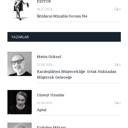
EDİTÖR
28.07.2026
0
İktidarın Mizahla Sorunu Ne
YAZARLAR
Metin Göksel
03.08.2026
0
Kardeşlikten Müşterekliğe: Ortak Hafızadan
Müşterek Geleceğe
Cüneyt Uzunlar
02.08.2026
0
Aptal
Erdoğan Mitrani