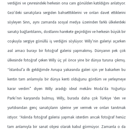
verdiğini ve çevresindeki herkesin ona canı gönülden katıldığını anlatıyor.
Gezi’deki sanatçılara sergiden bahsetttiklerini ve onları davet ettiklerini
söyleyen Sinn, aynı zamanda sosyal medya üzerinden farklı ülkelerdeki
sanatçı bağlantılarını, dostlarını harekete geçirdiğini ve herkesin büyük bir
coşkuyla sergiye gönüllü iş verdiğini söylüyor. Willy’nin galeriyi açarken
asıl amacı burayı bir fotoğraf galerisi yapmakmış. Dünyanın pek çok
ülkesinde fotoğraf çeken Willy üç yıl önce yine bir dünya turuna çıkmış.
“İstanbul’a ilk geldiğimde Avrupa yakasında galeri için yer bakarken bu
kentin tam anlamıyla bir dünya kenti olduğunu gördüm ve yerleşmeye
karar verdim” diyen Willy aradığı ideal mekânı Moda’da Yoğurtçu
Parkı’nın karşısında bulmuş. Willy, burada daha çok Türkiye ‘den ve
yurtdısından genç sanatçıların işlerine yer vermek ve onları tanıtmak
istiyor. “Aslında fotoğraf galerisi yapmak isterdim ancak fotoğraf henüz
tam anlamıyla bir sanat objesi olarak kabul görmüyor. Zamanla o da