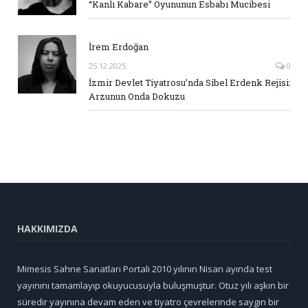
“Kanlı Kabare” Oyununun Esbabı Mucibesi
İrem Erdoğan
25.12.2025
0
İzmir Devlet Tiyatrosu’nda Sibel Erdenk Rejisi:
Arzunun Onda Dokuzu
HAKKIMIZDA
Mimesis Sahne Sanatları Portali 2010 yılının Nisan ayında test
yayınını tamamlayıp okuyucusuyla buluşmuştur. Otuz yılı aşkın bir
süredir yayınına devam eden ve tiyatro çevrelerinde saygın bir