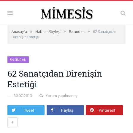
»
»
»
Anasayfa
Haber - Söyleşi
Basından
62 Sanatçıdan
Direnişin Estetiği
BASINDAN
62 Sanatçıdan Direnişin
Estetiği
30.07.2013
Yorum yapılmamış
Tweet
Paylaş
Pinterest
+