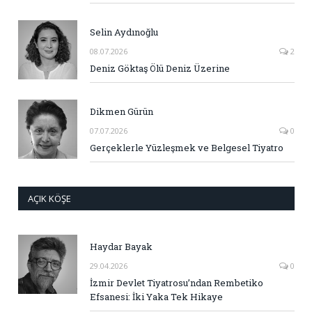
Selin Aydınoğlu
08.07.2026
2
Deniz Göktaş Ölü Deniz Üzerine
Dikmen Gürün
07.07.2026
0
Gerçeklerle Yüzleşmek ve Belgesel Tiyatro
AÇIK KÖŞE
Haydar Bayak
29.04.2026
0
İzmir Devlet Tiyatrosu’ndan Rembetiko
Efsanesi: İki Yaka Tek Hikaye