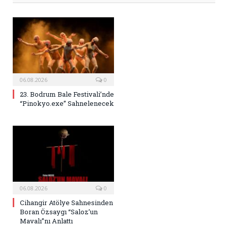
06.08.2026
0
23. Bodrum Bale Festivali’nde
“Pinokyo.exe” Sahnelenecek
06.08.2026
0
Cihangir Atölye Sahnesinden
Boran Özsaygı “Saloz’un
Mavalı”nı Anlattı