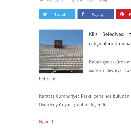
18.07.2013
Yorum yapılmamış
Tweet
Paylaş
P
Kilis Belediyesi
çalışmalarında sona
Kaba inşaatı süren an
sistemi devreye so
belirtildi.
Karataş Cumhuriyet Parkı içerisinde bulunan v
Oyun Köyü’ oyun grupları döşendi.
Haber1