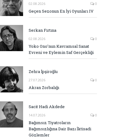
02.08.2026
0
Geçen Sezonun En İyi Oyunları IV
Serkan Fırtına
02.08.2026
0
Yoko Ono’nun Kavramsal Sanat
Evreni ve Eylemin Saf Gerçekliği
Zehra İpşiroğlu
27.07.2026
0
Akran Zorbalığı
Sacit Hadi Akdede
14.07.2026
0
Bağımsız Tiyatroların
Bağımsızlığına Dair Bazı İktisadi
Gözlemler