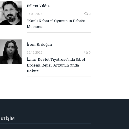
Bülent Yıldız
03.01.2026
0
“Kanlı Kabare” Oyununun Esbabı
Mucibesi
İrem Erdoğan
25.12.2025
0
İzmir Devlet Tiyatrosu’nda Sibel
Erdenk Rejisi: Arzunun Onda
Dokuzu
LETİŞİM