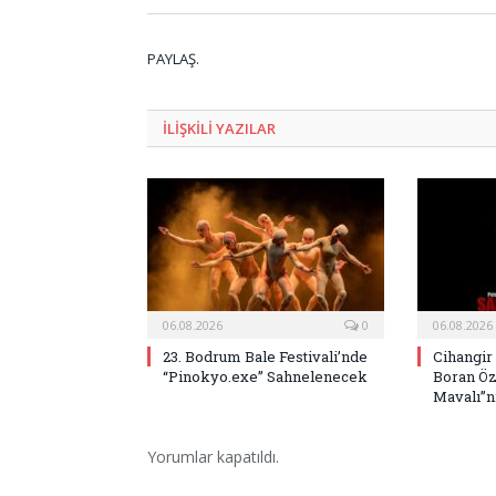
PAYLAŞ.
ILIŞKILI
YAZILAR
06.08.2026
0
06.08.2026
23. Bodrum Bale Festivali’nde
Cihangir
“Pinokyo.exe” Sahnelenecek
Boran Öz
Mavalı”nı
Yorumlar kapatıldı.