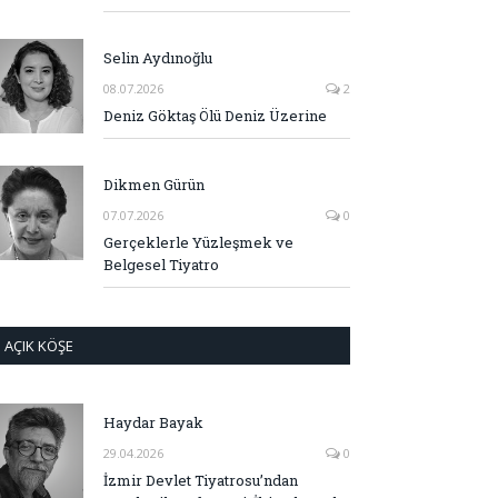
Selin Aydınoğlu
08.07.2026
2
Deniz Göktaş Ölü Deniz Üzerine
Dikmen Gürün
07.07.2026
0
Gerçeklerle Yüzleşmek ve
Belgesel Tiyatro
AÇIK KÖŞE
Haydar Bayak
29.04.2026
0
İzmir Devlet Tiyatrosu’ndan