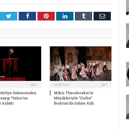
Twitter
Facebook
Pinterest
LinkedIn
Tumblr
E-
Posta
0
06.08.2026
0
 Atölye Sahnesinden
Mikis Theodorakis’in
saygı “Saloz’un
Müzikleriyle “Zorba”
 Anlattı
Bodrum’da Sahne Aldı