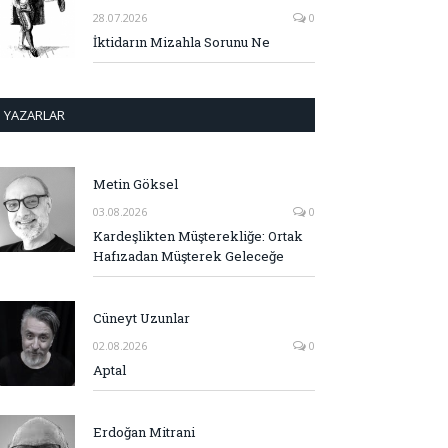
28.07.2026
0
İktidarın Mizahla Sorunu Ne
YAZARLAR
Metin Göksel
03.08.2026
0
Kardeşlikten Müşterekliğe: Ortak
Hafızadan Müşterek Geleceğe
Cüneyt Uzunlar
02.08.2026
0
Aptal
Erdoğan Mitrani