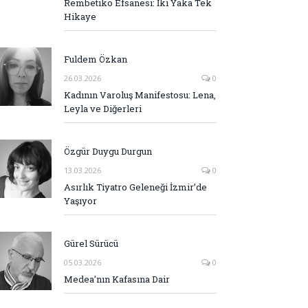
Rembetiko Efsanesi: İki Yaka Tek
Hikaye
Fuldem Özkan
26.03.2026
0
Kadının Varoluş Manifestosu: Lena,
Leyla ve Diğerleri
Özgür Duygu Durgun
13.03.2026
0
Asırlık Tiyatro Geleneği İzmir’de
Yaşıyor
Gürel Sürücü
05.03.2026
0
Medea’nın Kafasına Dair