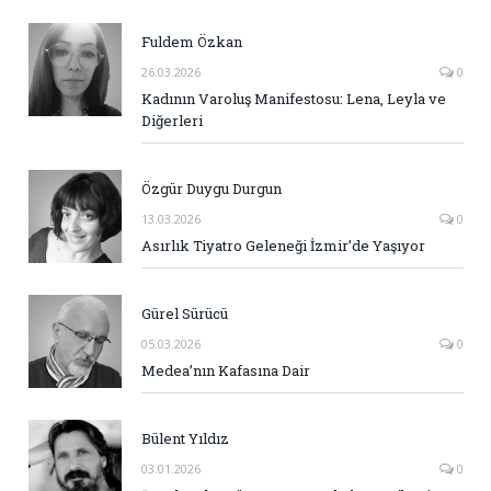
Fuldem Özkan
26.03.2026
0
Kadının Varoluş Manifestosu: Lena, Leyla ve
Diğerleri
Özgür Duygu Durgun
13.03.2026
0
Asırlık Tiyatro Geleneği İzmir’de Yaşıyor
Gürel Sürücü
05.03.2026
0
Medea’nın Kafasına Dair
Bülent Yıldız
03.01.2026
0