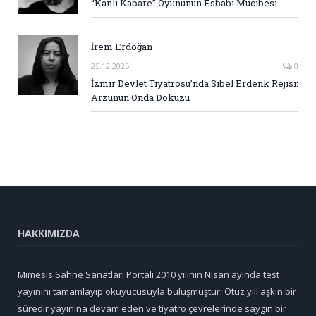
“Kanlı Kabare” Oyununun Esbabı Mucibesi
İrem Erdoğan
25.12.2025
0
İzmir Devlet Tiyatrosu’nda Sibel Erdenk Rejisi:
Arzunun Onda Dokuzu
HAKKIMIZDA
Mimesis Sahne Sanatları Portali 2010 yılının Nisan ayında test
yayınını tamamlayıp okuyucusuyla buluşmuştur. Otuz yılı aşkın bir
süredir yayınına devam eden ve tiyatro çevrelerinde saygın bir