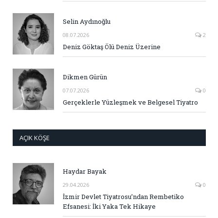
Selin Aydınoğlu
08.07.2026
2
Deniz Göktaş Ölü Deniz Üzerine
Dikmen Gürün
07.07.2026
0
Gerçeklerle Yüzleşmek ve Belgesel Tiyatro
AÇIK KÖŞE
Haydar Bayak
29.04.2026
0
İzmir Devlet Tiyatrosu’ndan Rembetiko
Efsanesi: İki Yaka Tek Hikaye