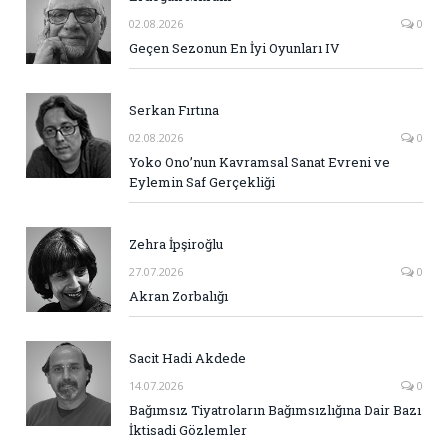
02.08.2026
0
Geçen Sezonun En İyi Oyunları IV
Serkan Fırtına
02.08.2026
0
Yoko Ono’nun Kavramsal Sanat Evreni ve
Eylemin Saf Gerçekliği
Zehra İpşiroğlu
27.07.2026
0
Akran Zorbalığı
Sacit Hadi Akdede
14.07.2026
0
Bağımsız Tiyatroların Bağımsızlığına Dair Bazı
İktisadi Gözlemler