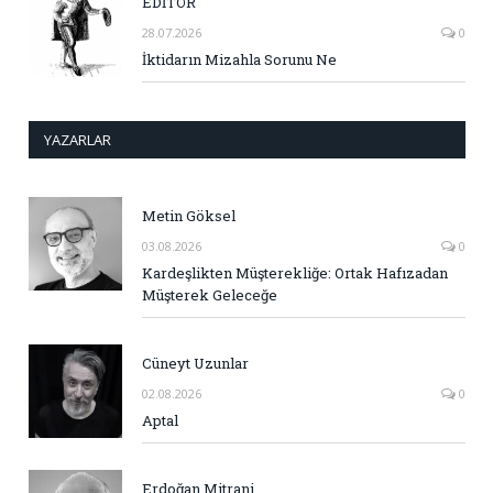
EDİTÖR
28.07.2026
0
İktidarın Mizahla Sorunu Ne
YAZARLAR
Metin Göksel
03.08.2026
0
Kardeşlikten Müşterekliğe: Ortak Hafızadan
Müşterek Geleceğe
Cüneyt Uzunlar
02.08.2026
0
Aptal
Erdoğan Mitrani