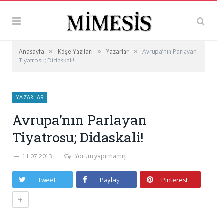
»
»
»
Anasayfa
Köşe Yazıları
Yazarlar
Avrupa’nın Parlayan
Tiyatrosu; Didaskali!
YAZARLAR
Avrupa’nın Parlayan
Tiyatrosu; Didaskali!
11.07.2013
Yorum yapılmamış
Tweet
Paylaş
Pinterest
+