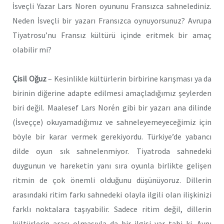
İsveçli Yazar Lars Noren oyununu Fransızca sahnelediniz.
Neden İsveçli bir yazarı Fransızca oynuyorsunuz? Avrupa
Tiyatrosu’nu Fransız kültürü içinde eritmek bir amaç
olabilir mi?
Çisil Oğuz
– Kesinlikle kültürlerin birbirine karışması ya da
birinin diğerine adapte edilmesi amaçladığımız şeylerden
biri değil. Maalesef Lars Norén gibi bir yazarı ana dilinde
(İsveççe) okuyamadığımız ve sahneleyemeyeceğimiz için
böyle bir karar vermek gerekiyordu. Türkiye’de yabancı
dilde oyun sık sahnelenmiyor. Tiyatroda sahnedeki
duygunun ve hareketin yanı sıra oyunla birlikte gelişen
ritmin de çok önemli olduğunu düşünüyoruz. Dillerin
arasındaki ritim farkı sahnedeki olayla ilgili olan ilişkinizi
farklı noktalara taşıyabilir. Sadece ritim değil, dillerin
kültürlerin aracı olmasıyla da bir ilgisi var tabi ki. Aynı