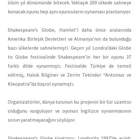
ölüm yıl dönümünde bitecek. Yaklaşık 200 ülkede sahneye
konacak oyunu hep aynı oyuncuların oynaması planlanıyor.
Shakespeare’s Globe, Hamlet’i daha önce aralarında
Amerika Birleşik Devletleri ve Almanya’nın da bulunduğu
bazı ülkelerde sahnelemişti. Geçen yıl Londra’daki Globe
to Globe festivalinde Shakespeare’in her bir oyunu 37
farklı dilde oynanmıştı. Festivalde Türkiye de temsil
edilmiş, Haluk Bilginer ve Zerrin Tekindor “Antonius ve
Kleopatra”da başrol oynamıştı.
Organizatörler, dünya turunun bu projenin bir tür uzantısı
olduğunu vurguluyor ve oyunun İngilizce oynanmasının
sorun yaratmayacağını söylüyor.
Shakespeare’s Globe tiyatrosu, Londra’da 1997’de açıldı.