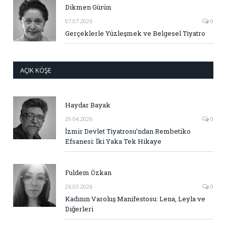
Dikmen Gürün
07.07.2026
0
Gerçeklerle Yüzleşmek ve Belgesel Tiyatro
AÇIK KÖŞE
Haydar Bayak
29.04.2026
0
İzmir Devlet Tiyatrosu’ndan Rembetiko
Efsanesi: İki Yaka Tek Hikaye
Fuldem Özkan
26.03.2026
0
Kadının Varoluş Manifestosu: Lena, Leyla ve
Diğerleri