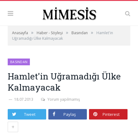
»
»
»
Anasayfa
Haber - Söyleşi
Basından
Hamlet'in
Uğramadığı Ülke Kalmayacak
BASINDAN
Hamlet'in Uğramadığı Ülke
Kalmayacak
18.07.2013
Yorum yapılmamış
Tweet
Paylaş
Pinterest
+