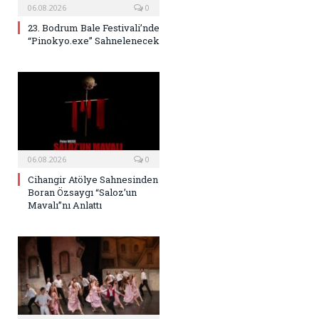
06.08.2026
0
23. Bodrum Bale Festivali’nde
“Pinokyo.exe” Sahnelenecek
06.08.2026
0
Cihangir Atölye Sahnesinden
Boran Özsaygı “Saloz’un
Mavalı”nı Anlattı