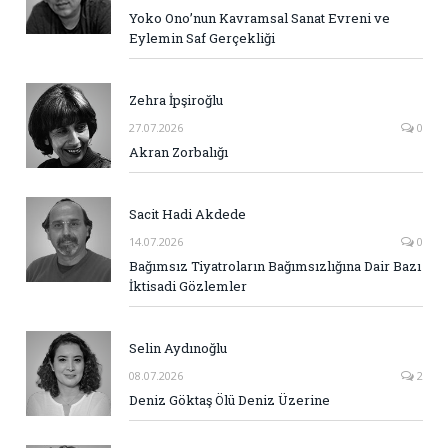
Yoko Ono’nun Kavramsal Sanat Evreni ve
Eylemin Saf Gerçekliği
Zehra İpşiroğlu
27.07.2026
0
Akran Zorbalığı
Sacit Hadi Akdede
14.07.2026
0
Bağımsız Tiyatroların Bağımsızlığına Dair Bazı
İktisadi Gözlemler
Selin Aydınoğlu
08.07.2026
2
Deniz Göktaş Ölü Deniz Üzerine