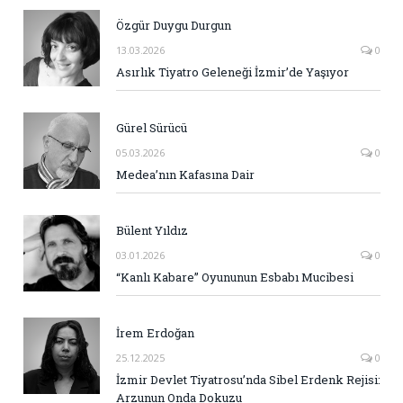
Özgür Duygu Durgun
13.03.2026
0
Asırlık Tiyatro Geleneği İzmir’de Yaşıyor
Gürel Sürücü
05.03.2026
0
Medea’nın Kafasına Dair
Bülent Yıldız
03.01.2026
0
“Kanlı Kabare” Oyununun Esbabı Mucibesi
İrem Erdoğan
25.12.2025
0
İzmir Devlet Tiyatrosu’nda Sibel Erdenk Rejisi:
Arzunun Onda Dokuzu