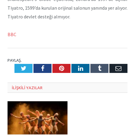
Tiyatro, 1599’da kurulan orijinal salonun yanında yer alıyor.
Tiyatro devlet desteği almıyor.
BBC
PAYLAŞ.
Twitter
Facebook
Pinterest
LinkedIn
Tumblr
E-
Posta
ILIŞKILI
YAZILAR