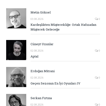
Metin Göksel
03.08.2026
0
Kardeşlikten Müşterekliğe: Ortak Hafızadan
Müşterek Geleceğe
Cüneyt Uzunlar
02.08.2026
0
Aptal
Erdoğan Mitrani
02.08.2026
0
Geçen Sezonun En İyi Oyunları IV
Serkan Fırtına
02.08.2026
0